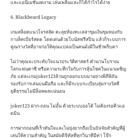
และแอนิเมชั่นงดงาม เล่นเพลินและก็ได้กำไรได้ง่าย
6. Blackbeard Legacy
เกมสล็อตแนวโจรสลัด ตะลุยท้องทะเลล่าขุมเงินขุมทองกับ
กางล็คเบียร์สดด โดดเด่นด้วยโบนัสฟรีสปิน แล้วก็ระบบการ
คูณรางวัลที่อาจก่อให้คุณแปลงเป็นคนมั่งมีในชั่วพริบตา
ไม่ว่าคุณจะประทับใจแนวประวัติศาสตร์ ตำนานโบราณ
โลกแฟนตาซี หรือความระทึกใจกับการลุ้นโชคในแนวเผชิญ
ภัย แต่ละเกมjoker123ล้วนถูกออกแบบมาอย่างพิถีพิถัน
รองรับการเล่นบนมือถือ และก็มีระบบระเบียบสุ่มรางวัลที่
ยุติธรรมไม่มีล็อคผลแน่นอน
joker123 ฝาก-ถอน ไม่อั้น ด้วยระบบออโต้ ไม่ต้องรอคิวแอ
ดมิน
การฝากถอนที่เร็วทันใจและไม่ยุ่งยากถือเป็นปัจจัยสำคัญที่ผู้
เล่นให้ความสำคัญ ในสมัยดิจิทัลที่ทุกวินาทีมีค่า โจ๊ก