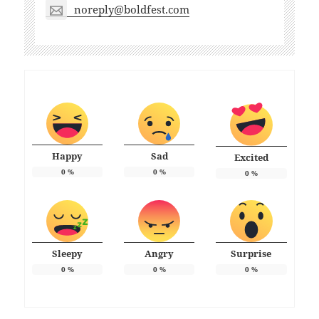
noreply@boldfest.com
Happy
Sad
Excited
0
%
0
%
0
%
Sleepy
Angry
Surprise
0
%
0
%
0
%