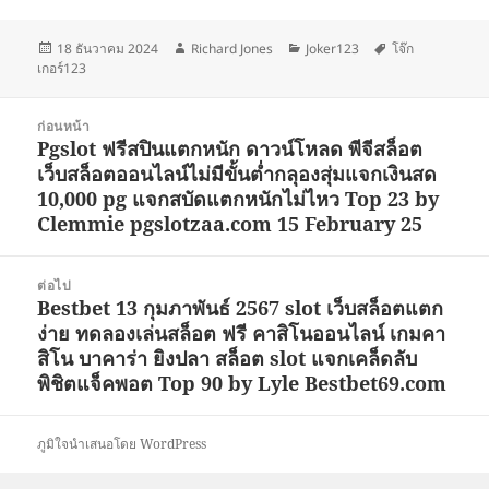
เขียน
ผู้
หมวด
ป้าย
18 ธันวาคม 2024
Richard Jones
Joker123
โจ๊ก
เมื่อ
เขียน
หมู่
กำกับ
เกอร์123
แนะแนว
ก่อนหน้า
เรื่อง
Pgslot ฟรีสปินแตกหนัก ดาวน์โหลด พีจีสล็อต
เรื่อง
เว็บสล็อตออนไลน์ไม่มีขั้นต่ำกลุองสุ่มแจกเงินสด
ก่อน
10,000 pg แจกสบัดแตกหนักไม่ไหว Top 23 by
หน้า:
Clemmie pgslotzaa.com 15 February 25
ต่อไป
Bestbet 13 กุมภาพันธ์ 2567 slot เว็บสล็อตแตก
เรื่อง
ง่าย ทดลองเล่นสล็อต ฟรี คาสิโนออนไลน์ เกมคา
ต่อ
สิโน บาคาร่า ยิงปลา สล็อต slot แจกเคล็ดลับ
ไป:
พิชิตแจ็คพอต Top 90 by Lyle Bestbet69.com
ภูมิใจนำเสนอโดย WordPress