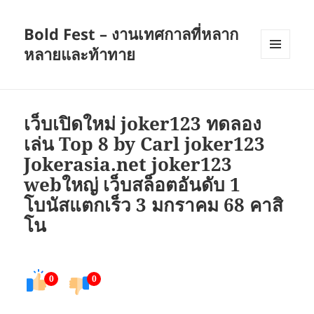
Bold Fest – งานเทศกาลที่หลาก
หลายและท้าทาย
เมนู
และวิด
เจ็ต
เว็บเปิดใหม่ joker123 ทดลอง
เล่น Top 8 by Carl joker123
Jokerasia.net joker123
webใหญ่ เว็บสล็อตอันดับ 1
โบนัสแตกเร็ว 3 มกราคม 68 คาสิ
โน
0
0