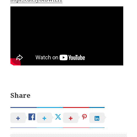
Share