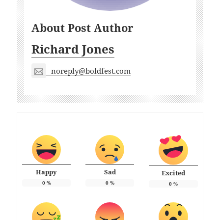
About Post Author
Richard Jones
noreply@boldfest.com
Happy
Sad
Excited
0
%
0
%
0
%