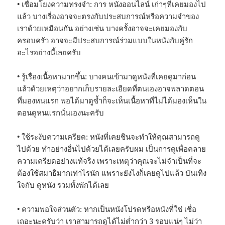
• เชื่อมโยงความทรงจำ: การ หนังออนไลน์ เก่าๆที่เคยมองไป
แล้ว บางเรื่องอาจจะตรงกับประสบการณ์หรือความจำของ
เราด้วยเหมือนกัน อย่างเช่น บางครั้งอาจจะเคยมองกับ
ครอบครัว อาจจะมีประสบการณ์ร่วมแบบในหนังกับคู่รัก
อะไรอย่างนี้เลยครับ
• รู้เรื่องเนื้อหามากขึ้น: บางคนเข้ามาดูหนังที่เคยดูมาก่อน
แล้วด้วยเหตุว่าอยากเก็บรายละเอียดที่ตนเองอาจพลาดตอน
ที่มองหนแรก พอได้มาดูซ้ำก็จะเห็นเนื้อหาที่ไม่ได้มองเห็นใน
ตอนดูหนแรกนั่นเองนะครับ
• ใช้ระงับความเครียด: หนังที่เคยชินจะทำให้คุณสามารถดู
ไปด้วย ทำอย่างอื่นไปด้วยได้เลยครับผม เป็นการดูเพื่อคลาย
ความเครียดอย่างแท้จริง เพราะเหตุว่าคุณจะไม่จำเป็นที่จะ
ต้องใช้สมาธิมากเท่าไรนัก แพราะยังไงก็เคยดูไปแล้ว บันเทิง
ใจกับ ดูหนัง รวมทั้งพักได้เลย
• ความพอใจส่วนตัว: หากเป็นหนังโปรดหรือหนังที่ใช่ เชื่อ
เถอะนะครับว่า เราสามารถดูได้ไม่ต่ำกว่า 3 รอบแน่ๆ ไม่ว่า