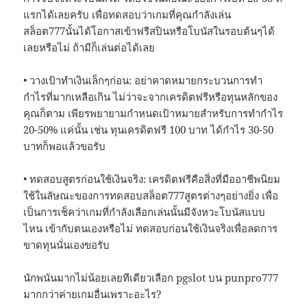
แรกได้เลยครับ เพื่อทดสอบว่าเกมที่คุณกำลังเล่น
สล็อต777นั้นได้โอกาสเข้าฟรีสปินหรือโบนัสในรอบต้นๆได้
เลยหรือไม่ ถ้ามีก็เล่นต่อได้เลย
• วางเป้าทำเงินเล็กๆก่อน: อย่าคาดหมายกระบวนการทำ
กำไรที่มากเหลือเกิน ไม่ว่าจะจากเครดิตฟรีหรือทุนหลักของ
คุณก็ตาม เพียรพยายามกำหนดเป้าหมายสำหรับการทำกำไร
20-50% แค่นั้น เช่น ทุนเครดิตฟรี 100 บาท ได้กำไร 30-50
บาทก็พอแล้วขอรับ
• ทดสอบสูตรก่อนใช้เงินจริง: เครดิตฟรีคือสิ่งที่มืออาชีพนิยม
ใช้ในลัษณะของการทดสอบสล็อต777สูตรต่างๆอย่างยิ่ง เพื่อ
เป็นการเช็คว่าเกมที่กำลังเลือกเล่นนั้นมีจังหวะโบนัสแบบ
ไหน เข้ากับตนเองหรือไม่ ทดสอบก่อนใช้เงินจริงเพื่อลดการ
ขาดทุนนั่นเองขอรับ
นักพนันมากไม่น้อยเลยทีเดียวเลือก pgslot บน punpro777
มากกว่าค่ายเกมอื่นเพราะอะไร?