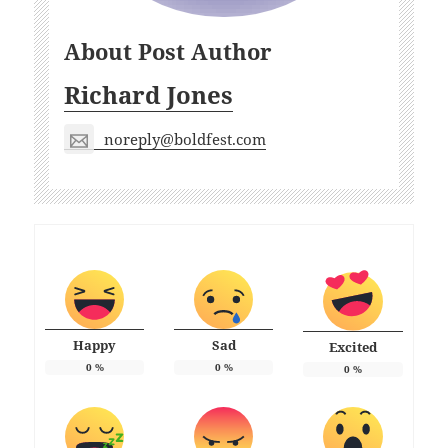
About Post Author
Richard Jones
noreply@boldfest.com
Happy
Sad
Excited
0
%
0
%
0
%