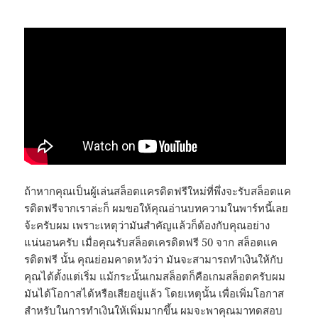
ถ้าหากคุณเป็นผู้เล่นสล็อตเเครดิตฟรีใหม่ที่พึ่งจะรับสล็อตแค
รดิตฟรีจากเราล่ะก็ ผมขอให้คุณอ่านบทความในพาร์ทนี้เลย
จ้ะครับผม เพราะเหตุว่ามันสำคัญแล้วก็ต้องกับคุณอย่าง
แน่นอนครับ เมื่อคุณรับสล็อตเครดิตฟรี 50 จาก สล็อตเเค
รดิตฟรี นั้น คุณย่อมคาดหวังว่า มันจะสามารถทำเงินให้กับ
คุณได้ตั้งแต่เริ่ม แม้กระนั้นเกมสล็อตก็คือเกมสล็อตครับผม
มันได้โอกาสได้หรือเสียอยู่แล้ว โดยเหตุนั้น เพื่อเพิ่มโอกาส
สำหรับในการทำเงินให้เพิ่มมากขึ้น ผมจะพาคุณมาทดสอบ