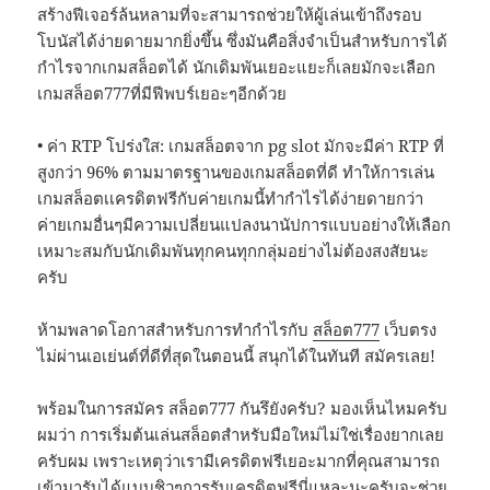
สร้างฟีเจอร์ล้นหลามที่จะสามารถช่วยให้ผู้เล่นเข้าถึงรอบ
โบนัสได้ง่ายดายมากยิ่งขึ้น ซึ่งมันคือสิ่งจำเป็นสำหรับการได้
กำไรจากเกมสล็อตได้ นักเดิมพันเยอะแยะก็เลยมักจะเลือก
เกมสล็อต777ที่มีฟีพบร์เยอะๆอีกด้วย
• ค่า RTP โปร่งใส: เกมสล็อตจาก pg slot มักจะมีค่า RTP ที่
สูงกว่า 96% ตามมาตรฐานของเกมสล็อตที่ดี ทำให้การเล่น
เกมสล็อตเเครดิตฟรีกับค่ายเกมนี้ทำกำไรได้ง่ายดายกว่า
ค่ายเกมอื่นๆมีความเปลี่ยนแปลงนานัปการแบบอย่างให้เลือก
เหมาะสมกับนักเดิมพันทุกคนทุกกลุ่มอย่างไม่ต้องสงสัยนะ
ครับ
ห้ามพลาดโอกาสสำหรับการทำกำไรกับ
สล็อต777
เว็บตรง
ไม่ผ่านเอเย่นต์ที่ดีที่สุดในตอนนี้ สนุกได้ในทันที สมัครเลย!
พร้อมในการสมัคร สล็อต777 กันรึยังครับ? มองเห็นไหมครับ
ผมว่า การเริ่มต้นเล่นสล็อตสำหรับมือใหม่ไม่ใช่เรื่องยากเลย
ครับผม เพราะเหตุว่าเรามีเครดิตฟรีเยอะมากที่คุณสามารถ
เข้ามารับได้แบบชิวๆการรับเครดิตฟรีนี่แหละนะครับจะช่วย