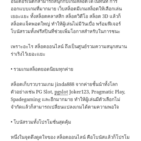
อินเตอร์เน็ตก็สามารถสนุกกับเกมสล็อตได้ในทันที การ
ออกแบบเกมที่มากมาย เว็บสล็อตมีเกมสล็อตให้เลือกเล่น
เยอะแยะ ทั้งสล็อตคลาสสิก สล็อตวิดีโอ สล็อต 3D แล้วก็
สล็อตแจ็คพอตใหญ่ ทำให้ผู้เล่นไม่มีวันเบื่อ พร้อมฟีเจอร์
โบนัสรวมทั้งฟรีสปินที่ช่วยเพิ่มโอกาสสำหรับในการชนะ
เพราะอะไร สล็อตออนไลน์ ถึงเป็นศูนย์รวมความสนุกสนาน
ร่าเริงไว้เยอะแยะ
• รวมเกมสล็อตยอดนิยมทุกค่าย
สล็อตเก็บรวบรวมเกม jinda888 จากค่ายชั้นนำทั้งโลก
ตัวอย่างเช่น PG Slot,
pgslot
Joker123, Pragmatic Play,
Spadegaming และอีกมากมาย ทำให้ผู้เล่นมีตัวเลือกไม่
จำกัดแล้วก็สามารถเปลี่ยนแปลงเกมได้ตามความพอใจ
• โบนัสรวมทั้งโปรโมชั่นสุดคุ้ม
หนึ่งในจุดดึงดูดใจของ สล็อตออนไลน์ คือโบนัสแล้วก็โปรโม