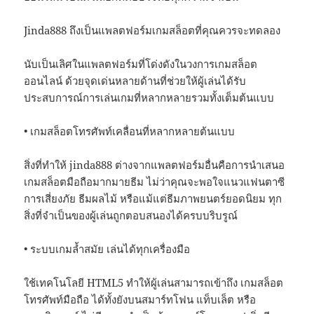
Jinda888 ถึงเป็นแพลตฟอร์มเกมสล็อตที่คุณควรจะทดลอง
นับเป็นเลิศในแพลตฟอร์มที่โด่งดังในวงการเกมสล็อต
ออนไลน์ ด้วยจุดเด่นหลายด้านที่ช่วยให้ผู้เล่นได้รับ
ประสบการณ์การเล่นเกมที่หลากหลายรวมทั้งเต็มต้นแบบ
• เกมสล็อตโทรศัพท์เคลื่อนที่หลากหลายต้นแบบ
สิ่งที่ทำให้ jinda888 ต่างจากแพลตฟอร์มอื่นคือการนำเสนอ
เกมสล็อตมือถือมากมายธีม ไม่ว่าคุณจะพอใจแนวแฟนตาซี
การเสี่ยงภัย ธีมผลไม้ หรือแม้แต่ธีมภาพยนตร์ยอดนิยม ทุก
สิ่งที่จำเป็นของผู้เล่นถูกตอบสนองได้ครบบริบรูณ์
• ระบบเกมล้ำสมัย เล่นได้ทุกเครื่องมือ
ใช้เทคโนโลยี HTML5 ทำให้ผู้เล่นสามารถเข้าถึง เกมสล็อต
โทรศัพท์มือถือ ได้ทั้งยังบนสมาร์ทโฟน แท็บเล็ต หรือ