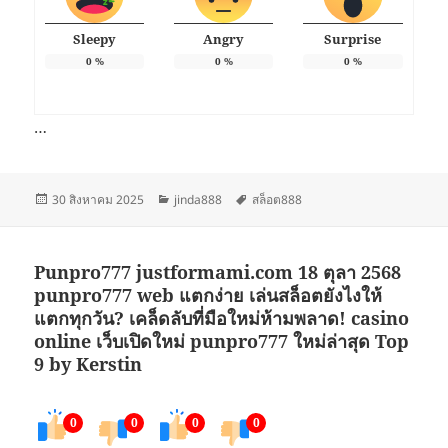
Sleepy
Angry
Surprise
0
%
0
%
0
%
…
เขียน
หมวด
ป้าย
30 สิงหาคม 2025
jinda888
สล็อต888
เมื่อ
หมู่
กำกับ
Punpro777 justformami.com 18 ตุลา 2568
punpro777 web แตกง่าย เล่นสล็อตยังไงให้
แตกทุกวัน? เคล็ดลับที่มือใหม่ห้ามพลาด! casino
online เว็บเปิดใหม่ punpro777 ใหม่ล่าสุด Top
9 by Kerstin
0
0
0
0