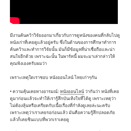
มีงานค้นคว้าวิจัยออกมาเกี่ยวกับการดูหนังของคนที่กลับไปดู
หนังเก่าที่เคยดูแล้วอยู่ครับ ซึ่งในด้านของการศึกษาทำการ
ค้นคว้าและทำการวิจัยนั้น มันก็มีข้อมูลที่น่าเชื่อถือและน่า
สนใจอีกด้วย เพราะฉะนั้น ในพาร์ทนี้ ผมจะมาเล่ากล่าวให้
คุณฟังเองครับผมว่า
เพราะเหตุใดเราชอบ หนังออนไลน์ ไทยเก่าๆกัน
• ความคุ้นเคยทางอารมณ์:
หนังออนไลน์
ว่ากันว่า หนังที่เคย
ดูมาก่อนแล้วจะทำให้เรารู้สึกบันเทิงใจที่ได้ดู เพราะเหตุว่า
ไม่ต้องลุ้นหรือเครียดกับเนื้อเรื่องที่กำลังดูเลยล่ะนะครับ
เพราะเหตุว่าเราเคยรอก่อนแล้ว มันคือความรู้สึกปลอดภัย
แล้วก็เคยชินแบบที่พวกเราเคยดู