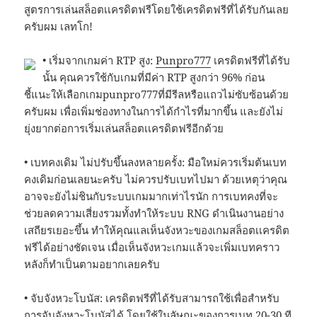
สูตรการเล่นสล็อตเเครดิตฟรีโดยใช้เครดิตฟรีที่ได้รับกันเลย
ครับผม เลทโก!
• เริ่มจากเกมค่า RTP สูง:
Punpro777
เครดิตฟรีที่ได้รับ
นั้น คุณควรใช้กับเกมที่มีค่า RTP สูงกว่า 96% ก่อน
ชี้แนะให้เลือกเกมpunpro777ที่มีรีลหรือแถวไม่ซับซ้อนด้วย
ครับผม เพื่อเพิ่มช่องทางในการได้กำไรที่มากขึ้น และยังไม่
ยุ่งยากต่อการเริ่มเล่นสล็อตเเครดิตฟรีอีกด้วย
• เบทคงเดิม ไม่ปรับขึ้นลงหลายครั้ง: มือใหม่ควรเริ่มต้นเบท
คงเดิมก่อนเลยนะครับ ไม่ควรปรับเบทไปมา ด้วยเหตุว่าคุณ
อาจจะยังไม่ชินกับระบบเกมมากเท่าไรนัก การเบทคงที่จะ
ช่วยลดความเสี่ยงรวมทั้งทำให้ระบบ RNG ดำเนินงานอย่าง
เสถียรเยอะขึ้น ทำให้คุณแลเห็นจังหวะของเกมสล็อตเเครดิต
ฟรีได้อย่างชัดเจน เมื่อเห็นจังหวะเกมแล้วจะเพิ่มเบทคราว
หลังก็ทำเป็นตามอยากเลยครับ
• จับจังหวะโบนัส: เครดิตฟรีที่ได้รับสามารถใช้เพื่อสำหรับ
การจับจังหวะโบนัสได้ โดยใช้ในลัษณะของการเบท 20-30 ที