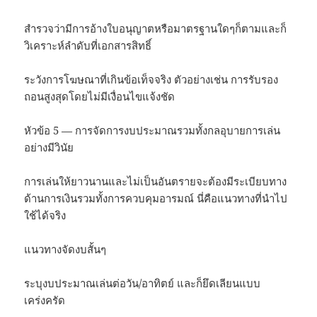
สำรวจว่ามีการอ้างใบอนุญาตหรือมาตรฐานใดๆก็ตามและก็
วิเคราะห์ลำดับที่เอกสารสิทธิ์
ระวังการโฆษณาที่เกินข้อเท็จจริง ตัวอย่างเช่น การรับรอง
ถอนสูงสุดโดยไม่มีเงื่อนไขแจ้งชัด
หัวข้อ 5 — การจัดการงบประมาณรวมทั้งกลอุบายการเล่น
อย่างมีวินัย
การเล่นให้ยาวนานและไม่เป็นอันตรายจะต้องมีระเบียบทาง
ด้านการเงินรวมทั้งการควบคุมอารมณ์ นี่คือแนวทางที่นำไป
ใช้ได้จริง
แนวทางจัดงบสั้นๆ
ระบุงบประมาณเล่นต่อวัน/อาทิตย์ และก็ยึดเลียนแบบ
เคร่งครัด