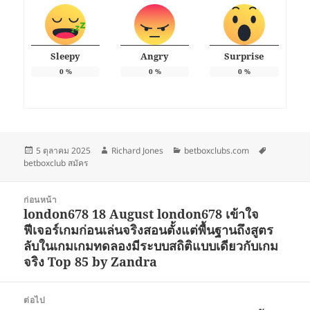
Sleepy
Angry
Surprise
0
%
0
%
0
%
เขียน
ผู้
หมวด
ป้าย
5 ตุลาคม 2025
Richard Jones
betboxclubs.com
เมื่อ
เขียน
หมู่
กำกับ
betboxclub สมัคร
แนะแนว
ก่อนหน้า
เรื่อง
london678 18 August london678 เข้าใจ
เรื่อง
ฟีเจอร์เกมก่อนเล่นจริงสอนตั้งแต่พื้นฐานถึงสูตร
ก่อน
ลับในเกมเกมทดลองมีระบบสถิติแบบเดียวกับเกม
หน้า:
จริง Top 85 by Zandra
ต่อไป