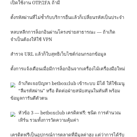
เปิดใช้งาน OTP/2FA ถ้ามี
ตั้งรหัสผ่านที่ไม่ซ้ำกับบริการอื่นแล้วก็เปลี่ยนรหัสเป็นประจำ
หลบหลีกการล็อกอินผ่านโครงข่ายสาธารณะ — ถ้าเกิด
จำเป็นต้องให้ใช้ VPN
สำรวจ URL แล้วก็ใบสุทธิเว็บไซต์ก่อนกรอกข้อมูล
ตั้งการแจ้งเตือนเมื่อมีการล็อกอินจากเครื่องไม้เครื่องมือใหม่
ถ้าเกิดเจอปัญหา betboxclub เข้าระบบ มิได้ ให้ใช้เมนู
“ลืมรหัสผ่าน” หรือ ติดต่อฝ่ายสนับสนุนในทันที พร้อม
ข้อมูลการันตีตัวตน
หัวข้อ 3 — betboxclub เครดิตฟรี: ชนิด การคำนวณ
เทิร์น รวมทั้งการวัดความคุ้มค่า
เครดิตฟรีเป็นอุปกรณ์การตลาดที่มีมูลค่าสูง แต่ว่าการได้รับ