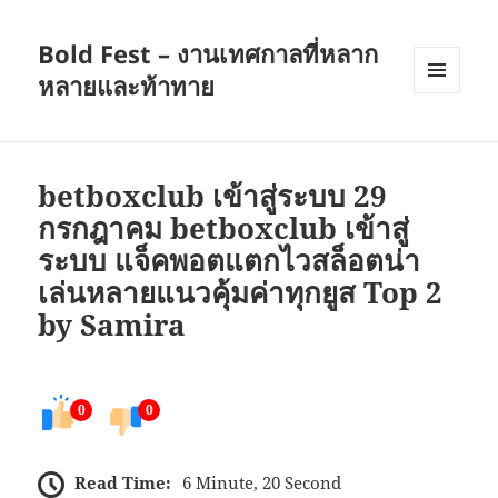
Bold Fest – งานเทศกาลที่หลาก
หลายและท้าทาย
เมนู
และวิด
เจ็ต
betboxclub เข้าสู่ระบบ 29
กรกฎาคม betboxclub เข้าสู่
ระบบ แจ็คพอตแตกไวสล็อตน่า
เล่นหลายแนวคุ้มค่าทุกยูส Top 2
by Samira
0
0
Read Time:
6 Minute, 20 Second