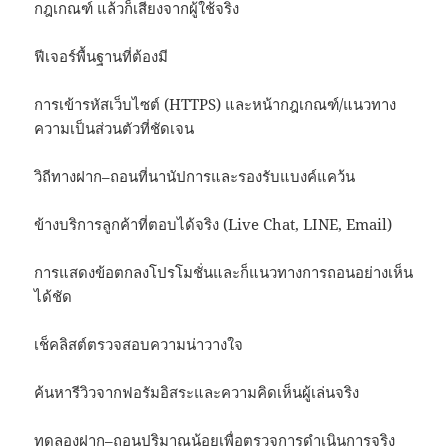
กฎเกณฑ์ แล้วก็เสียงจากผู้ใช้จริง
ฟีเจอร์พื้นฐานที่ต้องมี
การเข้ารหัสเว็บไซต์ (HTTPS) และหน้ากฎเกณฑ์/แนวทาง
ความเป็นส่วนตัวที่ชัดเจน
วิถีทางฝาก–ถอนที่นานัปการและรองรับแบงค์แคว้น
ข้างบริการลูกค้าที่ตอบได้จริง (Live Chat, LINE, Email)
การแสดงข้อตกลงโปรโมชั่นและก็แนวทางการถอนอย่างเห็น
ได้ชัด
เช็คลิสต์ตรวจสอบความน่าวางใจ
ค้นหารีวิวจากฟอรัมอิสระและความคิดเห็นผู้เล่นจริง
ทดลองฝาก–ถอนปริมาณน้อยเพื่อตรวจการดำเนินการจริง