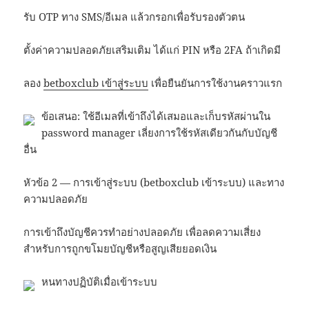
รับ OTP ทาง SMS/อีเมล แล้วกรอกเพื่อรับรองตัวตน
ตั้งค่าความปลอดภัยเสริมเติม ได้แก่ PIN หรือ 2FA ถ้าเกิดมี
ลอง
betboxclub เข้าสู่ระบบ
เพื่อยืนยันการใช้งานคราวแรก
ข้อเสนอ: ใช้อีเมลที่เข้าถึงได้เสมอและเก็บรหัสผ่านใน
password manager เลี่ยงการใช้รหัสเดียวกันกับบัญชี
อื่น
หัวข้อ 2 — การเข้าสู่ระบบ (betboxclub เข้าระบบ) และทาง
ความปลอดภัย
การเข้าถึงบัญชีควรทำอย่างปลอดภัย เพื่อลดความเสี่ยง
สำหรับการถูกขโมยบัญชีหรือสูญเสียยอดเงิน
หนทางปฏิบัติเมื่อเข้าระบบ