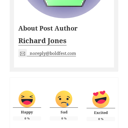
About Post Author
Richard Jones
noreply@boldfest.com
Happy
Sad
Excited
0
%
0
%
0
%