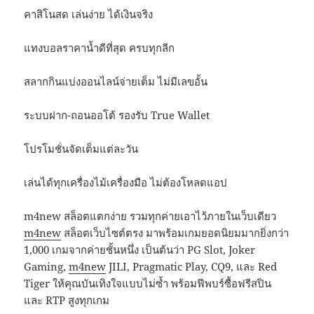
คาสิโนสด เล่นง่าย ได้เงินจริง
แทงบอลราคาน้ำดีที่สุด ครบทุกลีก
สลากกินแบ่งออนไลน์จ่ายเต็ม ไม่มีเลขอั้น
ระบบฝาก-ถอนออโต้ รองรับ True Wallet
โปรโมชั่นจัดเต็มแต่ละวัน
เล่นได้ทุกเครื่องไม้เครื่องมือ ไม่ต้องโหลดแอป
m4new สล็อตแตกง่าย รวมทุกค่ายเอาไว้ภายในเว็บเดียว
m4new
สล็อตเว็บไซต์ตรง มาพร้อมเกมยอดนิยมมากยิ่งกว่า
1,000 เกมจากค่ายชั้นหนึ่ง เป็นต้นว่า PG Slot, Joker
Gaming,
m4new
JILI, Pragmatic Play, CQ9, และ Red
Tiger ให้คุณบันเทิงใจแบบไม่ซ้ำ พร้อมฟีพบร์ซื้อฟรีสปิน
และ RTP สูงทุกเกม