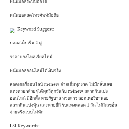
พนันบอลระบบออโต้
พนันบอลสดโทรศัพท์มือถือ
Keyword Suggest:
บอลสเต็ปเริ่ม 2 คู่
ราคาบอลไหลเรียลไทม์
พนันบอลออนไลน์ได้เงินจริง
ลอตเตอรี่ออนไลน์ m4new จ่ายเต็มทุกงวด ไม่มีกลั้นเลข
แทงหวยกล้วยๆได้ทุกวี่ทุกวันกับ m4new สลากกินแบ่ง
ออนไลน์ มีอีกทั้ง หวยรัฐบาล หวยลาว ลอตเตอรี่ฮานอย
สลากกินแบ่งหุ้น และหวยยี่กี รับแทงตลอด 1 วัน ไม่มีเลขอั้น
จ่ายจริงแบบไม่หัก
LSI Keywords: