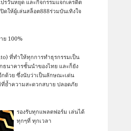
ิด โปรวันหยุด และกิจกรรมแจกเครดิต
ดให้ผู้เล่นสล็อต888ร่วมบันเทิงใจ
ตราย 100%
o) ที่ทำให้ทุกการทำธุรกรรมเป็น
บทุกธนาคารชั้นนำของไทย และก็ยัง
ีกด้วย ซึ่งนับว่าเป็นลักษณะเด่น
ม่ที่ย้ำความสะดวกสบาย ปลอดภัย
รองรับทุกแพลตฟอร์ม เล่นได้
ทุกๆที่ ทุกเวลา