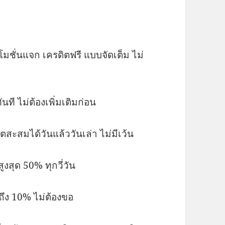
ปรโมชั่นแจก เครดิตฟรี แบบจัดเต็ม ไม่
นที ไม่ต้องเพิ่มเติมก่อน
ดิตสะสมได้วันแล้ววันเล่า ไม่มีเว้น
งสุด 50% ทุกวี่วัน
ดถึง 10% ไม่ต้องขอ