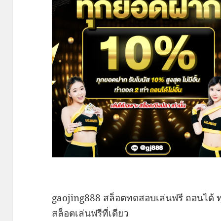
gaojing888 สล็อตทดสอบเล่นฟรี ถอนได้ ทุกว
สล็อตเล่นฟรีที่เดียว