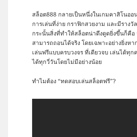
สล็อต888 กลายเป็นหนึ่งในเกมคาสิโนออนไลน
การเล่นที่ง่าย กราฟิกสวยงาม และมีรางวั
กระนั้นสิ่งที่ทำให้สล็อตน่าดึงดูดยิ่งขึ้นก็
สามารถถอนได้จริง โดยเฉพาะอย่างยิ่งห
เล่นฟรีแบบครบวงจร ที่เดียวจบ เล่นได้ทุก
ได้ทุกวี่วันโดยไม่มีอย่างน้อย
ทำไมต้อง “ทดสอบเล่นสล็อตฟรี”?