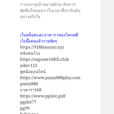
การบรรลุเป้าหมายมักมากับการ
ตัดสินใจของเราในเวลาที่เรารับมัน
อย่างจริงใจ
เว็บสล็อตและบาคาร่าของโครตดี
เว็บนี้เล่นแล้วรวยจัดๆ
https://918kissauto.xyz
หนังชนโรง
https://sagame168th.club
joker123
ดูหนังออนไลน์
https://www.pussy888play.com
pussy888
บาคาร่า168
https://www.pgslot.golf
pgslot77
pg99