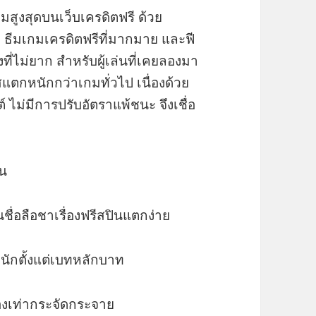
มสูงสุดบนเว็บเครดิตฟรี ด้วย
ธีมเกมเครดิตฟรีที่มากมาย และฟี
งที่ไม่ยาก สำหรับผู้เล่นที่เคยลองมา
แตกหนักกว่าเกมทั่วไป เนื่องด้วย
์ ไม่มีการปรับอัตราแพ้ชนะ จึงเชื่อ
่น
ชื่อลือชาเรื่องฟรีสปินแตกง่าย
นักตั้งแต่เบทหลักบาท
งเท่ากระจัดกระจาย