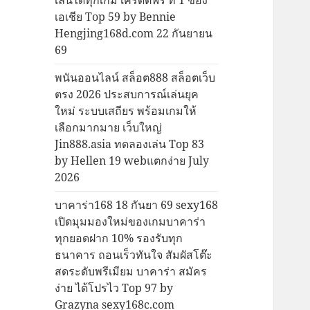
เล่นได้ทุกเกม เครดิตฟรี ที่ 1 ของ
เอเชีย Top 59 by Bennie
Hengjing168d.com 22 กันยายน
69
พนันออนไลน์ สล็อต888 สล็อตเว็บ
ตรง 2026 ประสบการณ์เล่นยุค
ใหม่ ระบบเสถียร พร้อมเกมให้
เลือกมากมาย เว็บใหญ่
Jin888.asia ทดลองเล่น Top 83
by Hellen 19 webแตกง่าย July
2026
บาคาร่า168 18 กันยา 69 sexy168
เปิดมุมมองใหม่ของเกมบาคาร่า
ทุกยอดฝาก 10% รองรับทุก
ธนาคาร ถอนเร็วทันใจ สัมผัสโต๊ะ
สดระดับพรีเมียม บาคาร่า สมัคร
ง่าย ได้โปรไว Top 97 by
Grazyna sexy168c.com