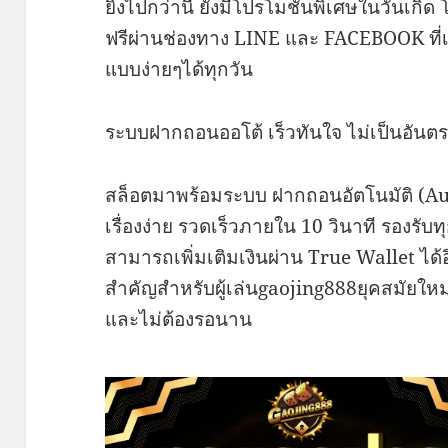
ยิ่งไปกว่านี้ ยังมีโปรโมชั่นพิเศษในวันเก
ฟรีผ่านช่องทาง LINE และ FACEBOOK ที่เปิ
แบบง่ายๆได้ทุกวัน
ระบบฝากถอนออโต้ เร็วทันใจ ไม่เป็นอัน
สล็อตมาพร้อมระบบ ฝากถอนอัตโนมัติ (Aut
เรื่องง่าย รวดเร็วภายใน 10 วินาที รองรั
สามารถเพิ่มเติมเงินผ่าน True Wallet ได้อ
สำคัญสำหรับผู้เล่นgaojing888ยุคสมัยให
และไม่ต้องรอนาน