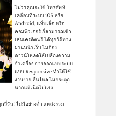
ไม่ว่าคุณจะใช้ โทรศัพท์
เคลื่อนที่ระบบ iOS หรือ
Android, แท็บเล็ต หรือ
คอมพิวเตอร์ ก็สามารถเข้า
เล่นเครดิตฟรี ได้ทุกวิถีทาง
ผ่านหน้าเว็บ ไม่ต้อง
ดาวน์โหลดให้เปลืองความ
จำเครื่อง การออกแบบระบบ
แบบ Responsive ทำให้ใช้
งานง่าย ลื่นไหล ไม่กระตุก
หากแม้เน็ตไม่แรง
ี่วัน! ไม่มีอย่างต่ำ แหล่งรวม