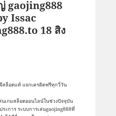
หญ่ gaojing888
by Issac
g888.to 18 สิง
สล็อตแท้ แจกเครดิตฟรีทุกวี่วัน
ู้เล่นเกมสล็อตออนไลน์ในช่วงปัจจุบัน
นาประการ ระบบการเล่นgaojing888ที่