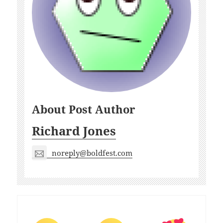
About Post Author
Richard Jones
noreply@boldfest.com