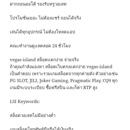
ฝากถอนออโต้ รองรับทรูวอเลท
โปรโมชั่นเยอะ ไม่ต้องแชร์ ถอนได้จริง
เล่นได้ทุกอุปกรณ์ ไม่ต้องโหลดแอป
คณะทำงานดูแลตลอด 24 ชั่วโมง
vegas-island สล็อตแตกง่าย จ่ายจริง
ถ้าคุณกำลังมองหา สล็อตเว็บตรงแตกง่าย vegas-island
เป็นคำตอบ เพราะรวมเกมสล็อตจากทุกค่ายดัง ตัวอย่างเช่น
PG SLOT, JILI, Joker Gaming, Pragmatic Play, CQ9 ทุก
เกมมีระบบระเบียบ ซื้อฟรีสปิน และก็ค่า RTP สูง
LSI Keywords:
สล็อตวอเลทไม่มีอย่างต่ำ
เกมสล็อตโทรศัพท์มือถือได้เงินจริง