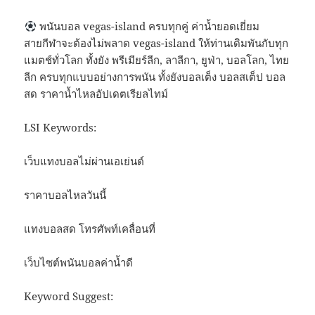
พนันบอล vegas-island ครบทุกคู่ ค่าน้ำยอดเยี่ยม
สายกีฬาจะต้องไม่พลาด vegas-island ให้ท่านเดิมพันกับทุก
แมตช์ทั่วโลก ทั้งยัง พรีเมียร์ลีก, ลาลีกา, ยูฟ่า, บอลโลก, ไทย
ลีก ครบทุกแบบอย่างการพนัน ทั้งยังบอลเต็ง บอลสเต็ป บอล
สด ราคาน้ำไหลอัปเดตเรียลไทม์
LSI Keywords:
เว็บแทงบอลไม่ผ่านเอเย่นต์
ราคาบอลไหลวันนี้
แทงบอลสด โทรศัพท์เคลื่อนที่
เว็บไซต์พนันบอลค่าน้ำดี
Keyword Suggest: