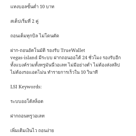
แทงบอลขั้นต่ำ 10 บาท
สเต็ปเริ่มที่ 2 คู่
ถอนเต็มทุกบิล ไม่โดนตัด
ฝาก-ถอนอัตโนมัติ รองรับ TrueWallet
vegas-island มีระบบ ฝากถอนออโต้ 24 ชั่วโมง รองรับอีก
ทั้งแบงค์รวมทั้งทรูมันนี่วอเลท ไม่มีอย่างต่ำ ไม่ต้องส่งสลิป
ไม่ต้องรอแอดไม่น ทำรายการเร็วใน 10 วินาที
LSI Keywords:
ระบบออโต้สล็อต
ฝากถอนทรูวอเลท
เพิ่มเติมเงินไว ถอนง่าย