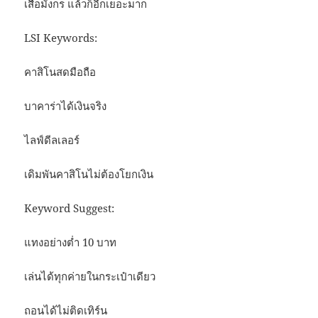
เสือมังกร แล้วก็อีกเยอะมาก
LSI Keywords:
คาสิโนสดมือถือ
บาคาร่าได้เงินจริง
ไลฟ์ดีลเลอร์
เดิมพันคาสิโนไม่ต้องโยกเงิน
Keyword Suggest:
แทงอย่างต่ำ 10 บาท
เล่นได้ทุกค่ายในกระเป๋าเดียว
ถอนได้ไม่ติดเทิร์น