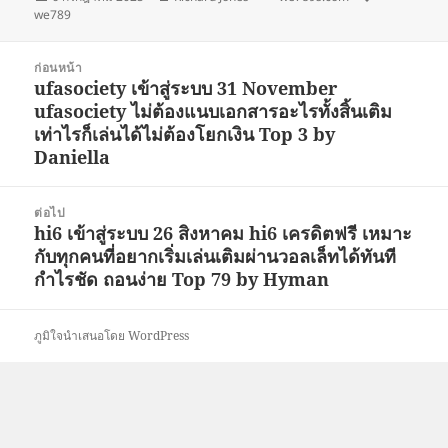
เมื่อ
เขียน
หมู่
กำกับ
we789
แนะแนว
ก่อนหน้า
เรื่อง
ufasociety เข้าสู่ระบบ 31 November
เรื่อง
ufasociety ไม่ต้องแนบเอกสารอะไรทั้งสิ้นเติม
ก่อน
เท่าไรก็เล่นได้ไม่ต้องโยกเงิน Top 3 by
หน้า:
Daniella
ต่อไป
hi6 เข้าสู่ระบบ 26 สิงหาคม hi6 เครดิตฟรี เหมาะ
เรื่อง
กับทุกคนที่อยากเริ่มเล่นเติมผ่านวอลเล็ทได้ทันที
ต่อ
กำไรชัด ถอนง่าย Top 79 by Hyman
ไป:
ภูมิใจนำเสนอโดย WordPress