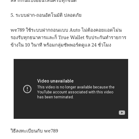
สลากกินแบ่งออนไลน์ครบทุกชนิด
5. ระบบฝาก-ถอนอัตโนมัติ ปลอดภัย
we789 ใช้ระบบฝากถอนแบบ Auto ไม่ต้องคอยแอดไม่น
รองรับทุกธนาคารและก็ True Wallet รับประกันทำรายการ
ข้างใน 10 วินาที พร้อมกลุ่มซัพพอร์ตดูแล 24 ชั่วโมง
วิธีลงทะเบียนกับ we789