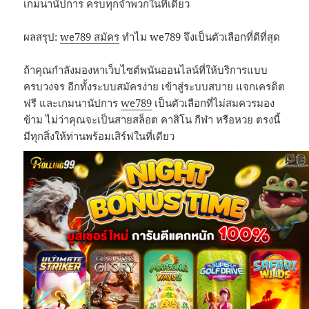
เกมนานัปการ ครบทุกจำพวกในที่เดียว
ผลสรุป:
we789 สมัคร
ทำไม we789 จึงเป็นตัวเลือกที่ดีที่สุด
ถ้าคุณกำลังมองหาเว็บไซต์พนันออนไลน์ที่ให้บริการแบบ
ครบวงจร อีกทั้งระบบสมัครง่าย เข้าสู่ระบบสบาย แจกเครดิต
ฟรี และเกมนานัปการ
we789
เป็นตัวเลือกที่ไม่สมควรมอง
ข้าม ไม่ว่าคุณจะเป็นสายสล็อต คาสิโน กีฬา หรือหวย ตรงนี้
มีทุกสิ่งให้ท่านพร้อมเสิร์ฟในที่เดียว