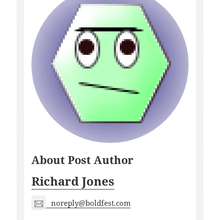
About Post Author
Richard Jones
noreply@boldfest.com