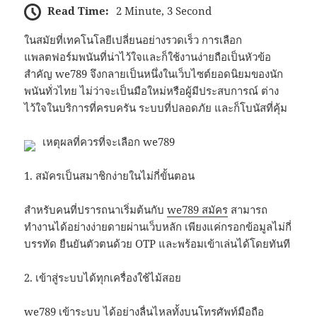
Read Time:
2 Minute, 3 Second
ในสมัยที่เทคโนโลยีเปลี่ยนอย่างรวดเร็ว การเลือก
แพลตฟอร์มพนันที่น่าไว้ใจและก็ใช้งานง่ายถือเป็นหัวข้อ
สำคัญ we789 จึงกลายเป็นหนึ่งในเว็บไซต์ยอดนิยมของนัก
พนันทั่วไทย ไม่ว่าจะเป็นมือใหม่หรือผู้มีประสบการณ์ ต่าง
ไว้ใจในบริการที่ครบครัน ระบบที่ปลอดภัย และก็โบนัสที่คุ้ม
เหตุผลที่ควรที่จะเลือก we789
1. สมัครเป็นสมาชิกง่ายในไม่กี่ขั้นตอน
สำหรับคนที่ปรารถนาเริ่มต้นกับ
we789 สมัคร
สามารถ
ทำงานได้อย่างง่ายดายผ่านเว็บหลัก เพียงแค่กรอกข้อมูลไม่กี่
บรรทัด ยืนยันตัวตนด้วย OTP และพร้อมเข้าเล่นได้โดยทันที
2. เข้าสู่ระบบได้ทุกเครื่องใช้ไม้สอย
we789 เข้าระบบ ได้อย่างลื่นไหลทั้งบนโทรศัพท์มือถือ