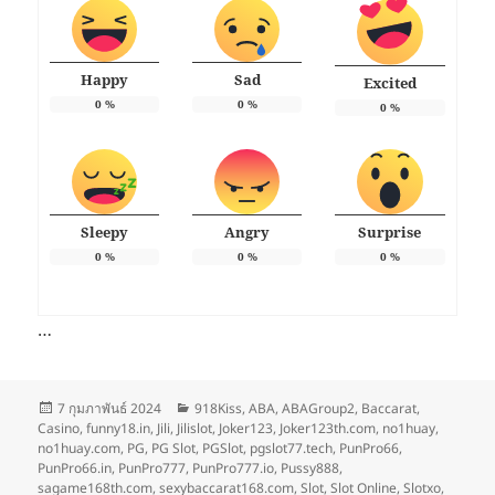
Happy
Sad
Excited
0
%
0
%
0
%
Sleepy
Angry
Surprise
0
%
0
%
0
%
…
เขียน
หมวด
7 กุมภาพันธ์ 2024
918Kiss
,
ABA
,
ABAGroup2
,
Baccarat
,
เมื่อ
หมู่
Casino
,
funny18.in
,
Jili
,
Jilislot
,
Joker123
,
Joker123th.com
,
no1huay
,
no1huay.com
,
PG
,
PG Slot
,
PGSlot
,
pgslot77.tech
,
PunPro66
,
PunPro66.in
,
PunPro777
,
PunPro777.io
,
Pussy888
,
sagame168th.com
,
sexybaccarat168.com
,
Slot
,
Slot Online
,
Slotxo
,