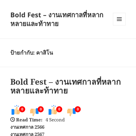
Bold Fest – งานเทศกาลที่หลาก
หลายและท้าทาย
เมนู
และวิด
เจ็ต
ป้ายกำกับ:
คาสิโน
Bold Fest – งานเทศกาลที่หลาก
หลายและท้าทาย
0
0
0
0
Read Time:
4 Second
งานเทศกาล 2566
งานเทศกาล 2567