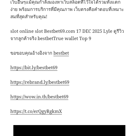
เว็บอื่นๆแม้คุณกำลังมองหาเว็บสล็อตที่ไว้ใจได้รวมทั้งแตก
ง่าย พร้อมการบริการที่มีคุณภาพ เว็บตรงคือคำตอบที่เหมาะ
สมที่สุดสำหรับคุณ!
slot online slot Bestbet69.com 17 DEC 2025 Lyle ดูรีวิว
จากลูกค้าจริง bestbetTrue wallet Top 9
ขอขอบคุณอ้างอิงจาก
bestbet
https://bit.ly/bestbet69
https://rebrand.ly/bestbet69
https://wow.in.th/bestbet69
https://t.co/erQgyRgkmX