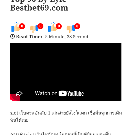
Bestbet69.com
0
0
0
0
Read Time:
5 Minute, 38 Second
slot
เว็บตรง อันดับ 1 เล่นง่ายยังไงก็แตก เชื่อมั่นทุกการเดิม
พันได้เลย
การเล่น slot เว็บไซต์ตรง ในตอนนี้เป็นที่นิยมเยอะขึ้น