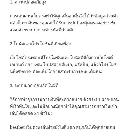
1. ความปลอดภัยสูง
การเล่นผ่านเว็บตรงทำให้คุณมั่นอกมั่นใจได้ว่าข้อมูลส่วนตัว
แล้วก็การเงินของคุณจะได้รับการปกป้องคุ้มครองอย่างเข้ม
งวด ด้วยระบบการเข้ารหัสที่นำสมัย
2.โบนัสและโปรโมชั่นที่เยี่ยมที่สุด
เว็บไซต์ตรงชอบมีโปรโมชั่นและโบนัสที่ดียิ่งกว่าเว็บไซต์
เอเย่นต์ อย่างเช่น โบนัสฝากทีแรก, ฟรีสปิน, แล้วก็โปรโมชั่
นพิเศษต่างๆที่จะเพิ่มโอกาสสำหรับการชนะเดิมพัน
3. ระบบฝาก-ถอนอัตโนมัติ
วิธีการทำธุรกรรมการเงินที่สะดวกสบาย ด้วยระบบฝาก-ถอน
ที่เร็วทันใจและไม่มีอย่างน้อย ทำให้คุณสามารถฝากเงินเข้า
เล่นได้ตลอด 24 ชั่วโมง
bestbet
เว็บตรง เล่นง่ายยังไงก็แตก สนุกกันได้ทุกค่ายเกม