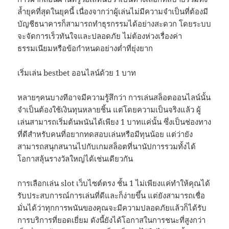
ล้ำยุคที่สุดในยุคนี้ เนื่องจากว่าผู้เล่นไม่มีความจำเป็นที่ต้องมี
บัญชีธนาคารก็สามารถทำธุรกรรมได้อย่างสะดวก โดยระบบ
จะจัดการเร็วทันใจและปลอดภัย ไม่ต้องห่วงเรื่องค่า
ธรรมเนียมหรือข้อกำหนดอย่างต่ำที่ยุ่งยาก
เริ่มเล่น bestbet ออนไลน์ด้วย 1 บาท
หลายๆคนบางทีอาจมีความรู้สึกว่า การเล่นสล็อตออนไลน์นั้น
จำเป็นต้องใช้เงินทุนหลายชิ้น แต่โดยความเป็นจริงแล้ว ผู้
เล่นสามารถเริ่มต้นพนันได้เพียง 1 บาทแค่นั้น ซึ่งเป็นช่องทาง
ที่ดีสำหรับคนที่อยากทดสอบเล่นหรือมีทุนน้อย แต่ว่ายัง
สามารถสนุกสนานไปกับเกมสล็อตที่นานัปการรวมทั้งได้
โอกาสลุ้นรางวัลใหญ่ได้เช่นเดียวกัน
การเลือกเล่น slot เว็บไซต์ตรง ชั้น 1 ไม่เพียงแค่ทำให้คุณได้
รับประสบการณ์การเล่นที่ดีและก็ง่ายขึ้น แต่ยังสามารถเชื่อ
มั่นได้ว่าทุกการพนันของคุณจะมีความปลอดภัยแล้วก็ได้รับ
การบริการที่ยอดเยี่ยม ดังนี้ยังได้โอกาสในการชนะที่สูงกว่า