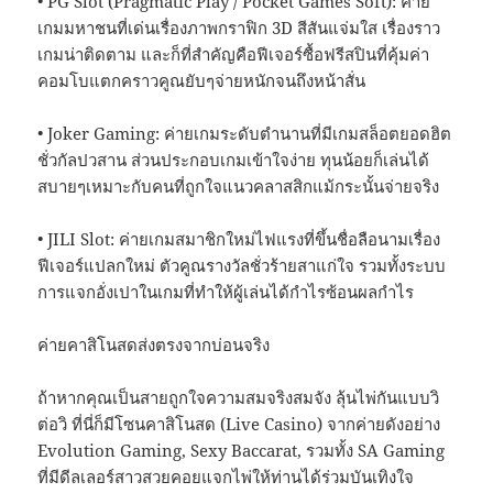
• PG Slot (Pragmatic Play / Pocket Games Soft): ค่าย
เกมมหาชนที่เด่นเรื่องภาพกราฟิก 3D สีสันแจ่มใส เรื่องราว
เกมน่าติดตาม และก็ที่สำคัญคือฟีเจอร์ซื้อฟรีสปินที่คุ้มค่า
คอมโบแตกคราวคูณยับๆจ่ายหนักจนถึงหน้าสั่น
• Joker Gaming: ค่ายเกมระดับตำนานที่มีเกมสล็อตยอดฮิต
ชั่วกัลปวสาน ส่วนประกอบเกมเข้าใจง่าย ทุนน้อยก็เล่นได้
สบายๆเหมาะกับคนที่ถูกใจแนวคลาสสิกแม้กระนั้นจ่ายจริง
• JILI Slot: ค่ายเกมสมาชิกใหม่ไฟแรงที่ขึ้นชื่อลือนามเรื่อง
ฟีเจอร์แปลกใหม่ ตัวคูณรางวัลชั่วร้ายสาแก่ใจ รวมทั้งระบบ
การแจกอั่งเปาในเกมที่ทำให้ผู้เล่นได้กำไรซ้อนผลกำไร
ค่ายคาสิโนสดส่งตรงจากบ่อนจริง
ถ้าหากคุณเป็นสายถูกใจความสมจริงสมจัง ลุ้นไพ่กันแบบวิ
ต่อวิ ที่นี่ก็มีโซนคาสิโนสด (Live Casino) จากค่ายดังอย่าง
Evolution Gaming, Sexy Baccarat, รวมทั้ง SA Gaming
ที่มีดีลเลอร์สาวสวยคอยแจกไพ่ให้ท่านได้ร่วมบันเทิงใจ