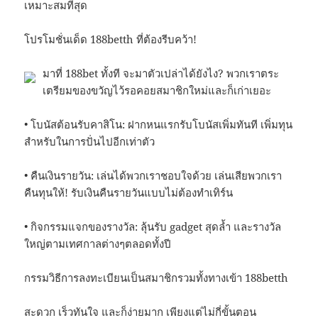
เหมาะสมที่สุด
โปรโมชั่นเด็ด 188betth ที่ต้องรีบคว้า!
มาที่ 188bet ทั้งที จะมาตัวเปล่าได้ยังไง? พวกเราตระ
เตรียมของขวัญไว้รอคอยสมาชิกใหม่และก็เก่าเยอะ
• โบนัสต้อนรับคาสิโน: ฝากหนแรกรับโบนัสเพิ่มทันที เพิ่มทุน
สำหรับในการปั่นไปอีกเท่าตัว
• คืนเงินรายวัน: เล่นได้พวกเราชอบใจด้วย เล่นเสียพวกเรา
คืนทุนให้! รับเงินคืนรายวันแบบไม่ต้องทำเทิร์น
• กิจกรรมแจกของรางวัล: ลุ้นรับ gadget สุดล้ำ และรางวัล
ใหญ่ตามเทศกาลต่างๆตลอดทั้งปี
กรรมวิธีการลงทะเบียนเป็นสมาชิกรวมทั้งทางเข้า 188betth
สะดวก เร็วทันใจ และก็ง่ายมาก เพียงแต่ไม่กี่ขั้นตอน