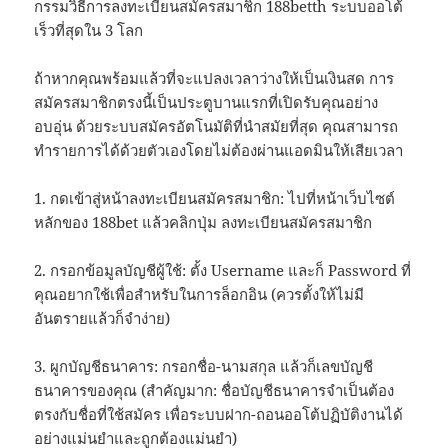
กรรมวิธีการลงทะเบียนสมัครสมาชิก 188betth ระบบออโต้
เร็วที่สุดใน 3 โลก
ถ้าหากคุณพร้อมแล้วที่จะแปลงเวลาว่างให้เป็นเงินสด การ
สมัครสมาชิกตรงนี้เป็นประตูบานแรกที่เปิดรับคุณอย่าง
อบอุ่น ด้วยระบบสมัครอัตโนมัติที่นำสมัยที่สุด คุณสามารถ
ทำรายการได้ด้วยตัวเองโดยไม่ต้องผ่านแอดมินให้เสียเวลา
1. กดเข้าสู่หน้าลงทะเบียนสมัครสมาชิก: ไปที่หน้าเว็บไซต์
หลักของ 188bet แล้วคลิกปุ่ม ลงทะเบียนสมัครสมาชิก
2. กรอกข้อมูลบัญชีผู้ใช้: ตั้ง Username และก็ Password ที่
คุณอยากใช้เพื่อสำหรับในการล็อกอิน (ควรตั้งให้ไม่มี
อันตรายแล้วก็จำง่าย)
3. ผูกบัญชีธนาคาร: กรอกชื่อ-นามสกุล แล้วก็เลขบัญชี
ธนาคารของคุณ (สำคัญมาก: ชื่อบัญชีธนาคารจำเป็นต้อง
ตรงกับชื่อที่ใช้สมัคร เพื่อระบบฝาก-ถอนออโต้ปฏิบัติงานได้
อย่างแม่นยำและถูกต้องแม่นยำ)