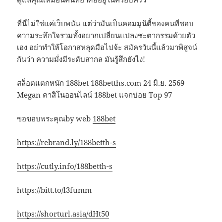
ที่นี่ไม่ใช่แค่เว็บพนัน แต่ว่ามันเป็นคอมมูนิตี้ของคนที่ชอบ
ความระทึกใจรวมทั้งอยากเปลี่ยนแปลงชะตากรรมด้วยตัว
เอง อย่าทำให้โอกาสหลุดมือไปจ้ะ สมัครวันนี้แล้วมาพิสูจน์
กันว่า ความมั่งมีระดับสากล มันรู้สึกยังไง!
สล็อตแตกหนัก 188bet 188betths.com 24 มิ.ย. 2569
Megan คาสิโนออนไลน์ 188bet แจกบ่อย Top 97
ขอขอบพระคุณby web
188bet
https://rebrand.ly/188betth-s
https://cutly.info/188betth-s
https://bitt.to/l3fumm
https://shorturl.asia/dHt50