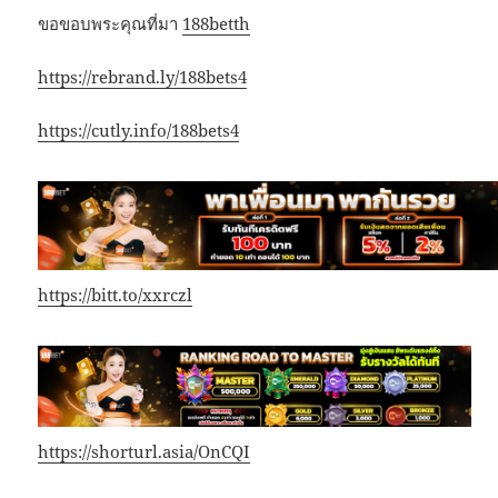
ขอขอบพระคุณที่มา
188betth
https://rebrand.ly/188bets4
https://cutly.info/188bets4
https://bitt.to/xxrczl
https://shorturl.asia/OnCQI