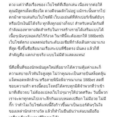
ดวง แต่ว่าคือเรื่องของ เว็บไซต์ที่เลือกเล่น เนื่องจากต่อให้
คุณมีสูตรเด็ดเพียงใด ดวงดีจนผลักไม่อยู่ แม้กระนั้นหากไป
ตกม้าตายเล่นกับเว็บไซต์ผี เว็บเอเย่นต์ที่หักเปอร์เซ็นต์ยับๆ
หรือเบิกเงินมิได้จริง ทุกสิ่งทุกอย่างก็จบ! สำหรับคนใดกันที่
กำลังมองหาทางลัดสำหรับในการสร้างรายได้เสริมแบบได้
เนื้อๆเน้นๆปลอดภัยไร้กังวล วินาทีนี้จะต้องยกให้ 188betth
เว็บไซต์ตรง แพลตฟอร์มระดับเอเชียที่กำลังเดินทางมาแรง
ที่สุด ซึ่งขึ้นชื่อลือนามเรื่องระบบที่ซื่อตรง มั่นคง แล้วก็ที่
สำคัญคือ แตกง่ายจริง แบบไม่มีตัวแสดงแทน!
นี่คือพื้นที่ของนักพนันยุคใหม่ที่อยากได้ความคุ้มค่าและก็
ความสบายเร็วทันใจสูงสุด ไม่ว่าคุณจะเป็นสายปั่นสล็อตลุ้น
แจ็คพอตหลักล้าน หรือสายพินิจพิจารณาเกม 188bet สดที่
ชอบความท้า ตรงนี้ตอบโจทย์ได้ครบทุกมิติจำพวกที่ว่าเข้า
มาที่เดียวจบ ไม่ต้องแปลงเว็บไปๆมาๆให้ปวดศรีษะ วันนี้พวก
เราจะพาทุกคนไปเจาะลึกกันแบบหมดเปลือก ไม่มีอวย ไม่มี
กั๊ก ว่าทำไมเว็บไซต์แห่งนี้ถึงก้าวขึ้นมาเป็นเบอร์ต้นๆในใจ
ของเหล่านักล่ารางวัล แล้วก็ทำไมยืนยันว่าเล่นบนมือถือ