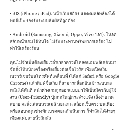
• iOS (iPhone / iPad): หน้าเว็บเสถียร แสดงผลลัพธ์จอได้
พอดีเป๊ะ รองรับระบบสัมผัสที่ถูกต้อง
• Android (Samsung, Xiaomi, Oppo, Vivo ฯลฯ): โหลด
สลับหน้าเกมได้ทันใจ ไม่รับประทานทรัพยากรเครื่อง ไม่
ทำให้เครื่องร้อน
คุณไม่จำเป็นต้องเสียเวล่ำเวลาดาวน์โหลดแอปพลิเคชันมา
จัดตั้งให้หนักเครื่องหรือเสี่ยงต่อเชื้อไวรัส เพียงเปิดเว็บ
เบราว์เซอร์บนโทรศัพท์เคลื่อนที่ (ได้แก่ Safari หรือ Google
Chrome) แล้วพิมพ์ชื่อเว็บ ก็สามารถล็อกอินเข้าระบบลง
พนันได้ทันที หน้าต่างเกมถูกออกแบบมาให้เป็นมิตรกับผู้ใช้
งาน (User-Friendly) ปุ่มกดใหญ่กระจ่างแจ้ง เล็งง่าย กด
สบาย จะนั่งเล่นบนรถเมล์ นอนเล่น สล็อตเว็บตรง บนเตียง
หรือแอบหมุนช่วงพักเบรคตอนดำเนินการ ก็ทำเงินได้ง่ายๆ
เพียงแค่ปลายนิ้วสัมผัส