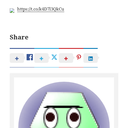
https://t.co/k4D7l3QkCu
Share