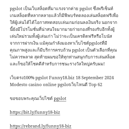
pgslot เป็นเว็บสล็อตที่มาแรงจากค่าย pgslot ซึ่งพรีเซ็นท์
เกมสล็อตที่หลากหลายแล้วก็มีฟีพบร์ทดลองเล่นสล็อตฟรีเพื่อ
ให้ผู้เล่นได้ได้โอกาสทดสอบเล่นเกมก่อนลงเงินจริง นอกจาก
นี้ยังมีโปรโมชั่นที่น่าสนใจมากมายก่ายกองที่รองรับอีกทั้งผู้
เล่นใหม่รวมทั้งผู้เล่นเก่า ไม่ว่าจะเป็นเครดิตฟรีหรือโบนัส
จากการฝากเงิน แม้คุณกำลังมองหาเว็บไซต์pgslotที่มี
คุณภาพสูงและก็มีบริการครบถ้วน pgslot เป็นตัวเลือกที่คุณ
ไม่ควรพลาด สุดท้ายผมขอให้ทุกท่านสนุกกับการเล่นสล็อต
และก็ขอให้โชคดีสำหรับการชนะรางวัลใหญ่ครับผม!
เว็บตรง100% pgslot Funny18.biz 18 September 2024
Modesto casino online pgslotเว็บไหนดี Top 62
ขอขอบพระคุณเว็ปไซต์
pgslot
https://bit.ly/funny18-biz
https://rebrand.ly/funny18-biz