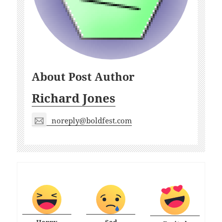
About Post Author
Richard Jones
noreply@boldfest.com