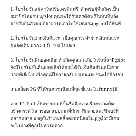
1. โปรโมชั่นสมัครใหม่รับเครดิตฟรี: สำหรับผู้ที่สมัครเป็น
สมาชิกใหม่กับ pgslot คุณจะได้รับเครดิตฟรีในทันทีหลัง
จากยืนยันตัวตน ที่สามารถเอาไปใช้เล่นเกมpgslotได้ทันที
2. โปรโมชั่นฝากเงินทีแรก: เมื่อคุณกระทำฝากเงินหนแรก
คุ้มจัดเต็ม ฝาก 50 รับ 100 ไปเลย!
3. โปรโมชั่นคืนยอดเสีย: ถ้าเกิดคุณเล่นเสียในวันนั้นๆPgslot
ยังมีโปรโมชั่นคืนยอดเสียให้คุณได้รับเงินคืนส่วนหนึ่งจาก
ยอดที่เสียไป เพื่อคุณมีโอกาสกลับมาเล่นและชนะได้อีกรอบ
เกมสล็อต PG ที่ได้รับความนิยมที่สุด ชี้แนะใน funny18
ค่าย PG Slot เป็นค่ายเกมที่ขึ้นชื่อลือนามเรื่องความคิด
สร้างสรรค์ในการออกแบบเกมที่มีกราฟิกสวยและฟีพบร์ที่
หลากหลาย มาดูกันว่าเกมสล็อตยอดนิยมใน pgslot มีเกม
อะไรบ้างที่คุณไม่ควรพลาด