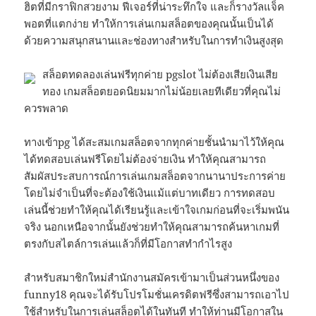
ฮิตที่มีกราฟิกสวยงาม ฟีเจอร์ที่น่าระทึกใจ และก็รางวัลแจ็ค
พอตที่แตกง่าย ทำให้การเล่นเกมสล็อตของคุณนั้นเป็นได้
ด้วยความสนุกสนานและช่องทางสำหรับในการทำเงินสูงสุด
สล็อตทดลองเล่นฟรีทุกค่าย pgslot ไม่ต้องเสียเงินเสีย
ทอง เกมสล็อตยอดนิยมมากไม่น้อยเลยทีเดียวที่คุณไม่
ควรพลาด
ทางเข้าpg ได้สะสมเกมสล็อตจากทุกค่ายชั้นนำมาไว้ให้คุณ
ได้ทดสอบเล่นฟรีโดยไม่ต้องจ่ายเงิน ทำให้คุณสามารถ
สัมผัสประสบการณ์การเล่นเกมสล็อตจากนานาประการค่าย
โดยไม่จำเป็นที่จะต้องใช้เงินแม้แต่บาทเดียว การทดสอบ
เล่นนี้ช่วยทำให้คุณได้เรียนรู้และเข้าใจเกมก่อนที่จะเริ่มพนัน
จริง นอกเหนือจากนั้นยังช่วยทำให้คุณสามารถค้นหาเกมที่
ตรงกับสไตล์การเล่นแล้วก็ที่มีโอกาสทำกำไรสูง
สำหรับสมาชิกใหม่สำนักงานสมัครเข้ามาเป็นส่วนหนึ่งของ
funny18 คุณจะได้รับโปรโมชั่นเครดิตฟรีซึ่งสามารถเอาไป
ใช้สำหรับในการเล่นสล็อตได้ในทันที ทำให้ท่านมีโอกาสใน