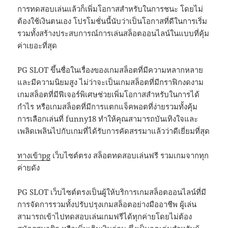
การทดสอบเล่นแล้วก็เพิ่มโอกาสสำหรับในการชนะ โดยไม่
ต้องใช้เงินตนเอง โปรโมชั่นนี้นับว่าเป็นโอกาสที่ดีในการเริ่ม
รวมทั้งสร้างประสบการณ์การเล่นสล็อตออนไลน์ในแบบที่คุ้ม
ค่าเยอะที่สุด
PG SLOT ขึ้นชื่อในเรื่องของเกมสล็อตที่มีความหลากหลาย
และมีความนิยมสูง ไม่ว่าจะเป็นเกมสล็อตที่มีกราฟิกงดงาม
เกมสล็อตที่มีฟีเจอร์พิเศษช่วยเพิ่มโอกาสสำหรับในการได้
กำไร หรือเกมสล็อตที่มีการแตกแจ็คพอตที่ง่ายรวมทั้งคุ้ม
การเลือกเล่นที่ funny18 ทำให้คุณสามารถบันเทิงใจและ
เพลิดเพลินไปกับเกมที่ได้รับการคัดสรรมาแล้วว่าดีเยี่ยมที่สุด
ทางเข้าpg
เว็บไซต์ตรง สล็อตทดสอบเล่นฟรี รวมเกมจากทุก
ค่ายดัง
PG SLOT เว็บไซต์ตรงเป็นผู้ให้บริการเกมสล็อตออนไลน์ที่มี
การจัดการรวมทั้งปรับปรุงเกมสล็อตอย่างมืออาชีพ ผู้เล่น
สามารถเข้าไปทดสอบเล่นเกมฟรีได้ทุกค่ายโดยไม่ต้อง