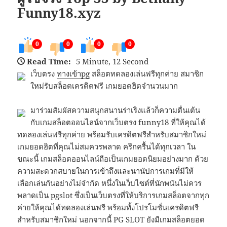
Funny18.xyz
0
0
0
0
Read Time:
5 Minute, 12 Second
เว็บตรง
ทางเข้าpg
สล็อตทดลองเล่นฟรีทุกค่าย สมาชิก
ใหม่รับสล็อตเครดิตฟรี เกมยอดฮิตจำนวนมาก
มาร่วมสัมผัสความสนุกสนานร่าเริงแล้วก็ความตื่นเต้น
กับเกมสล็อตออนไลน์จากเว็บตรง funny18 ที่ให้คุณได้
ทดลองเล่นฟรีทุกค่าย พร้อมรับเครดิตฟรีสำหรับสมาชิกใหม่
เกมยอดฮิตที่คุณไม่สมควรพลาด ครึกครื้นได้ทุกเวลา ใน
ขณะนี้ เกมสล็อตออนไลน์ถือเป็นเกมยอดนิยมอย่างมาก ด้วย
ความสะดวกสบายในการเข้าถึงและนานัปการเกมที่มีให้
เลือกเล่นกันอย่างไม่จำกัด หนึ่งในเว็บไซต์ที่นักพนันไม่ควร
พลาดเป็น pgslot ซึ่งเป็นเว็บตรงที่ให้บริการเกมสล็อตจากทุก
ค่ายให้คุณได้ทดลองเล่นฟรี พร้อมทั้งโปรโมชั่นเครดิตฟรี
สำหรับสมาชิกใหม่ นอกจากนี้ PG SLOT ยังมีเกมสล็อตยอด