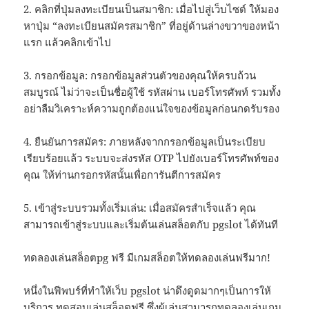
2. คลิกที่ปุ่มลงทะเบียนเป็นสมาชิก: เมื่อไปสู่เว็บไซต์ ให้มอง
หาปุ่ม “ลงทะเบียนสมัครสมาชิก” ที่อยู่ด้านล่างขวาของหน้า
แรก แล้วคลิกเข้าไป
3. กรอกข้อมูล: กรอกข้อมูลส่วนตัวของคุณให้ครบถ้วน
สมบูรณ์ ไม่ว่าจะเป็นชื่อผู้ใช้ รหัสผ่าน เบอร์โทรศัพท์ รวมทั้ง
อย่าลืมวิเคราะห์ความถูกต้องแน่ใจของข้อมูลก่อนกดรับรอง
4. ยืนยันการสมัคร: ภายหลังจากกรอกข้อมูลเป็นระเบียบ
เรียบร้อยแล้ว ระบบจะส่งรหัส OTP ไปยังเบอร์โทรศัพท์ของ
คุณ ให้ท่านกรอกรหัสนั้นเพื่อการันตีการสมัคร
5. เข้าสู่ระบบรวมทั้งเริ่มเล่น: เมื่อสมัครสำเร็จแล้ว คุณ
สามารถเข้าสู่ระบบและเริ่มต้นเล่นสล็อตกับ pgslot ได้ทันที
ทดลองเล่นสล็อตpg ฟรี มีเกมสล็อตให้ทดลองเล่นฟรีมาก!
หนึ่งในฟีพบร์ที่ทำให้เว็บ pgslot น่าดึงดูดมากๆเป็นการให้
บริการ ทดสอบเล่นสล็อตฟรี ซึ่งผู้เล่นสามารถทดลองเล่นเกม