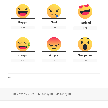
Happy
Sad
Excited
0
%
0
%
0
%
Sleepy
Angry
Surprise
0
%
0
%
0
%
…
เขียน
หมวด
ป้าย
30 มกราคม 2025
funny18
funny18
เมื่อ
หมู่
กำกับ