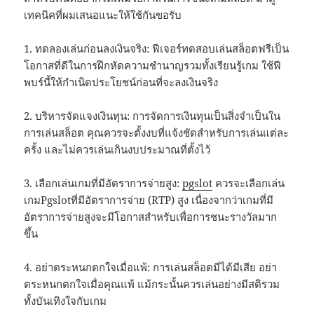
เทคนิคที่ผมเสนอแนะให้ใช้กันขอรับ
1. ทดลองเล่นก่อนลงเงินจริง: ฟีเจอร์ทดสอบเล่นสล็อตฟรีเป็น
โอกาสที่ดีในการฝึกหัดความชำนาญรวมทั้งเรียนรู้เกม ใช้ฟี
พบร์นี้ให้กำเนิดประโยชน์ก่อนที่จะลงเงินจริง
2. บริหารจัดแจงเงินทุน: การจัดการเงินทุนเป็นสิ่งจำเป็นใน
การเล่นสล็อต คุณควรจะตั้งงบที่แจ้งชัดสำหรับการเล่นแต่ละ
ครั้ง และไม่ควรเล่นเกินงบประมาณที่ตั้งไว้
3. เลือกเล่นเกมที่มีอัตราการจ่ายสูง:
pgslot
ควรจะเลือกเล่น
เกมPgslotที่มีอัตราการจ่าย (RTP) สูง เนื่องจากว่าเกมที่มี
อัตราการจ่ายสูงจะมีโอกาสสำหรับเพื่อการชนะรางวัลมาก
ขึ้น
4. อย่าตระหนกตกใจเมื่อแพ้: การเล่นสล็อตมีได้มีเสีย อย่า
ตระหนกตกใจเมื่อคุณแพ้ แม้กระนั้นควรเล่นอย่างมีสติรวม
ทั้งบันเทิงใจกับเกม