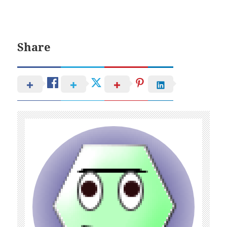
Share