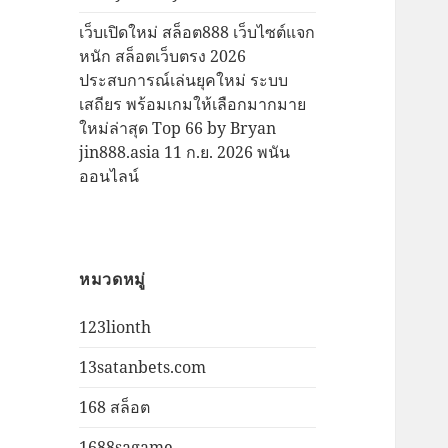
เว็บเปิดใหม่ สล็อต888 เว็บไซต์แจก
หนัก สล็อตเว็บตรง 2026
ประสบการณ์เล่นยุคใหม่ ระบบ
เสถียร พร้อมเกมให้เลือกมากมาย
ใหม่ล่าสุด Top 66 by Bryan
jin888.asia 11 ก.ย. 2026 พนัน
ออนไลน์
หมวดหมู่
123lionth
13satanbets.com
168 สล็อต
1688sagame