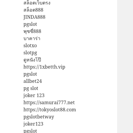
สล็อตเว็บตรง
สล็อต888
JINDA888
pgslot
พุซซี่888
บาคาร่า
slotxo
slotpg
ดูหนังโป๊
https://1xbetth.vip
pgslot
allbet24
pg slot
joker 123
https://samurai777.net
https://tokyoslot88.com
pgslotbetway
joker123
pgslot