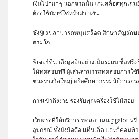
เงินไปๆมาๆ นอกจากนั้น เกมสล็อตทุกเกมยั
ต้องใช้บัญชีใช่หรือฝากเงิน
ซึ่งผู้เล่นสามารถหมุนสล็อต ศึกษาสัญลักษ
ตามใจ
ฟีเจอร์ที่น่าดึงดูดอีกอย่างเป็นระบบ ซื้อฟรี
ให้ทดสอบฟรี ผู้เล่นสามารถทดสอบการใช้ฟี
ชนะรางวัลใหญ่ หรือศึกษากรรมวิธีการกร
การเข้าถึงง่าย รองรับทุกเครื่องใช้ไม้สอย
เว็บตรงที่ให้บริการ ทดสอบเล่น pgslot ฟร
อุปกรณ์ ทั้งยังมือถือ แท็บเล็ต และก็คอมพิ