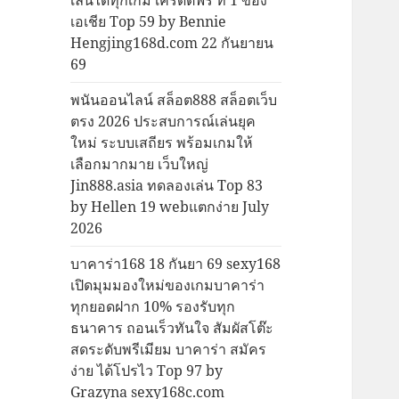
เล่นได้ทุกเกม เครดิตฟรี ที่ 1 ของ
เอเชีย Top 59 by Bennie
Hengjing168d.com 22 กันยายน
69
พนันออนไลน์ สล็อต888 สล็อตเว็บ
ตรง 2026 ประสบการณ์เล่นยุค
ใหม่ ระบบเสถียร พร้อมเกมให้
เลือกมากมาย เว็บใหญ่
Jin888.asia ทดลองเล่น Top 83
by Hellen 19 webแตกง่าย July
2026
บาคาร่า168 18 กันยา 69 sexy168
เปิดมุมมองใหม่ของเกมบาคาร่า
ทุกยอดฝาก 10% รองรับทุก
ธนาคาร ถอนเร็วทันใจ สัมผัสโต๊ะ
สดระดับพรีเมียม บาคาร่า สมัคร
ง่าย ได้โปรไว Top 97 by
Grazyna sexy168c.com