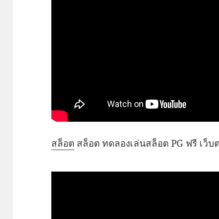
สล็อต
สล็อต ทดลองเล่นสล็อต PG ฟรี เว็บต