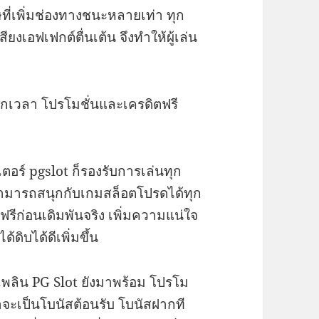
ษที่เพิ่มช่องทางชนะหลายเท่า ทุก
งเอฟเฟกต์ตื่นเต้น จึงทำให้ผู้เล่น
ทุกเวลา โปรโมชั่นและเครดิตฟรี
เตอร์ pgslot ก็รองรับการเล่นทุก
นสามารถสนุกกับเกมสล็อตโปรดได้ทุก
รีก่อนเดิมพันจริง เพิ่มความแน่ใจ
ดิบได้ดีเพิ่มขึ้น
ดเพลิน PG Slot ยังมาพร้อม โปรโม
าจะเป็นโบนัสต้อนรับ โบนัสฝากที