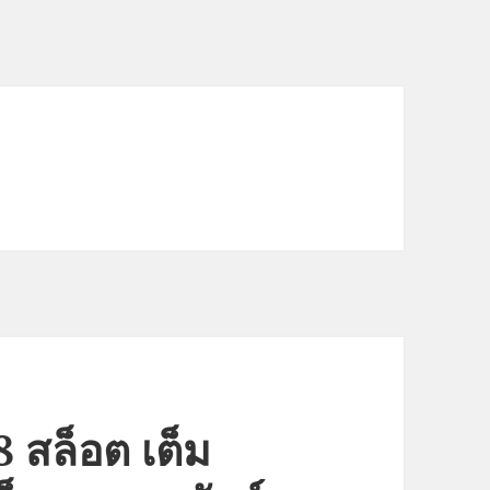
 สล็อต เต็ม