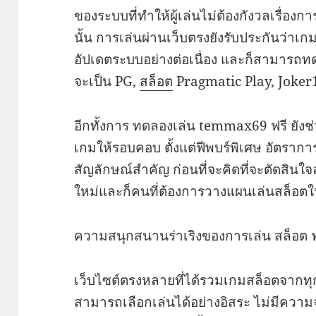
ของระบบที่ทำให้ผู้เล่นไม่ต้องกังวลเรื่อ
นั้น การเล่นผ่านเว็บตรงยังรับประกันว่าเก
อัปเดตระบบอย่างต่อเนื่อง และก็สามารถทด
จะเป็น PG,
สล็อต
Pragmatic Play, Joker1
อีกทั้งการ ทดลองเล่น temmax69 ฟรี ยังช่ว
เกมให้รอบคอบ ตั้งแต่ฟีพบร์พิเศษ อัตรากา
สัญลักษณ์สำคัญ ก่อนที่จะคิดที่จะตัดสินใจล
ใหม่และก็คนที่ต้องการวางแผนเล่นสล็อตใ
ความสนุกสนานร่าเริงของการเล่น สล็อต 
เว็บไซต์ตรงหลายที่ได้รวมเกมสล็อตจากทุก
สามารถเลือกเล่นได้อย่างอิสระ ไม่มีควา