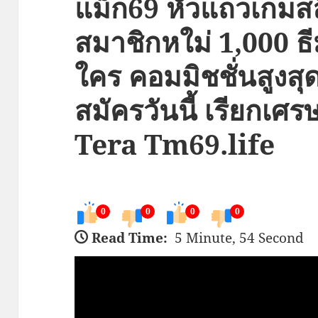
แม็ก69 หัวแถวเกมสล
สมาชิกหใม่ 1,000 ธีม
ใคร คอมมิชชั่นสูงส
สมัครวันนี้ เรียกเศร
Tera Tm69.life
0
0
0
0
Read Time:
5 Minute, 54 Second