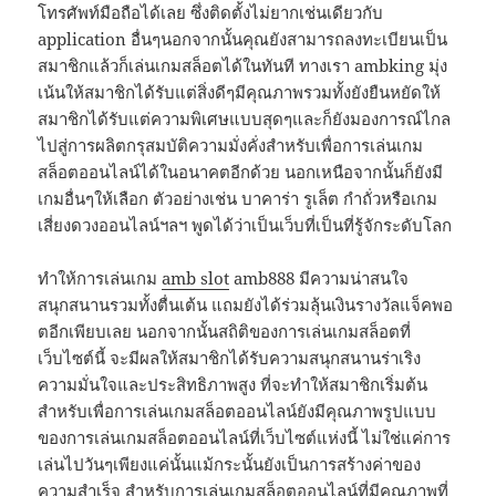
โทรศัพท์มือถือได้เลย ซึ่งติดตั้งไม่ยากเช่นเดียวกับ
application อื่นๆนอกจากนั้นคุณยังสามารถลงทะเบียนเป็น
สมาชิกแล้วก็เล่นเกมสล็อตได้ในทันที ทางเรา ambking มุ่ง
เน้นให้สมาชิกได้รับแต่สิ่งดีๆมีคุณภาพรวมทั้งยังยืนหยัดให้
สมาชิกได้รับแต่ความพิเศษแบบสุดๆและก็ยังมองการณ์ไกล
ไปสู่การผลิตกรุสมบัติความมั่งคั่งสำหรับเพื่อการเล่นเกม
สล็อตออนไลน์ได้ในอนาคตอีกด้วย นอกเหนือจากนั้นก็ยังมี
เกมอื่นๆให้เลือก ตัวอย่างเช่น บาคาร่า รูเล็ต กำถั่วหรือเกม
เสี่ยงดวงออนไลน์ฯลฯ พูดได้ว่าเป็นเว็บที่เป็นที่รู้จักระดับโลก
ทำให้การเล่นเกม
amb slot
amb888 มีความน่าสนใจ
สนุกสนานรวมทั้งตื่นเต้น แถมยังได้ร่วมลุ้นเงินรางวัลแจ็คพอ
ตอีกเพียบเลย นอกจากนั้นสถิติของการเล่นเกมสล็อตที่
เว็บไซต์นี้ จะมีผลให้สมาชิกได้รับความสนุกสนานร่าเริง
ความมั่นใจและประสิทธิภาพสูง ที่จะทำให้สมาชิกเริ่มต้น
สำหรับเพื่อการเล่นเกมสล็อตออนไลน์ยังมีคุณภาพรูปแบบ
ของการเล่นเกมสล็อตออนไลน์ที่เว็บไซต์แห่งนี้ ไม่ใช่แค่การ
เล่นไปวันๆเพียงแค่นั้นแม้กระนั้นยังเป็นการสร้างค่าของ
ความสำเร็จ สำหรับการเล่นเกมสล็อตออนไลน์ที่มีคุณภาพที่