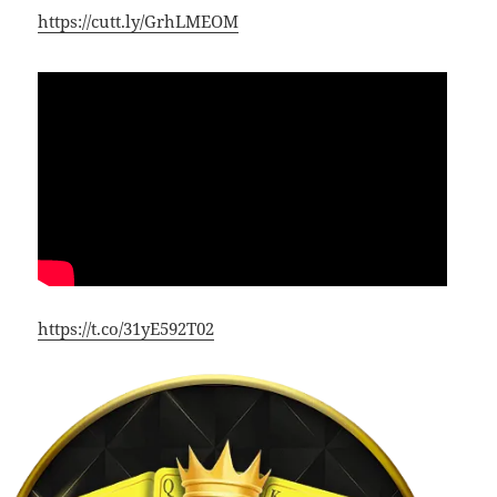
https://cutt.ly/GrhLMEOM
https://t.co/31yE592T02