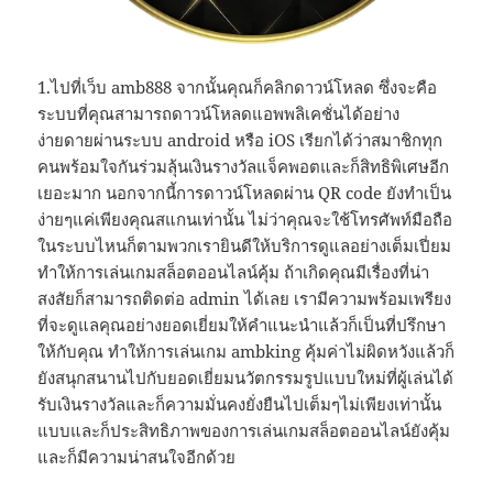
1.ไปที่เว็บ amb888 จากนั้นคุณก็คลิกดาวน์โหลด ซึ่งจะคือ
ระบบที่คุณสามารถดาวน์โหลดแอพพลิเคชั่นได้อย่าง
ง่ายดายผ่านระบบ android หรือ iOS เรียกได้ว่าสมาชิกทุก
คนพร้อมใจกันร่วมลุ้นเงินรางวัลแจ็คพอตและก็สิทธิพิเศษอีก
เยอะมาก นอกจากนี้การดาวน์โหลดผ่าน QR code ยังทำเป็น
ง่ายๆแค่เพียงคุณสแกนเท่านั้น ไม่ว่าคุณจะใช้โทรศัพท์มือถือ
ในระบบไหนก็ตามพวกเรายินดีให้บริการดูแลอย่างเต็มเปี่ยม
ทำให้การเล่นเกมสล็อตออนไลน์คุ้ม ถ้าเกิดคุณมีเรื่องที่น่า
สงสัยก็สามารถติดต่อ admin ได้เลย เรามีความพร้อมเพรียง
ที่จะดูแลคุณอย่างยอดเยี่ยมให้คำแนะนำแล้วก็เป็นที่ปรึกษา
ให้กับคุณ ทำให้การเล่นเกม ambking คุ้มค่าไม่ผิดหวังแล้วก็
ยังสนุกสนานไปกับยอดเยี่ยมนวัตกรรมรูปแบบใหม่ที่ผู้เล่นได้
รับเงินรางวัลและก็ความมั่นคงยั่งยืนไปเต็มๆไม่เพียงเท่านั้น
แบบและก็ประสิทธิภาพของการเล่นเกมสล็อตออนไลน์ยังคุ้ม
และก็มีความน่าสนใจอีกด้วย