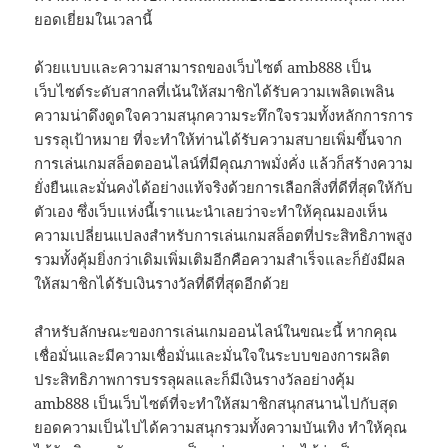
ยอดเยี่ยมในเวลานี้
ด้วยแบบและความสามารถของเว็บไซต์ amb888 เป็น
เว็บไซต์ระดับสากลที่เน้นให้สมาชิกได้รับความเพลิดเพลิน
ความน่าดึงดูดใจความสนุกความระทึกใจรวมทั้งหลักการการ
บรรลุเป้าหมาย ที่จะทำให้ท่านได้รับความสบายเพิ่มขึ้นจาก
การเล่นเกมสล็อตออนไลน์ที่มีคุณภาพมั่งคั่ง แล้วก็สร้างความ
ยั่งยืนและมั่นคงได้อย่างแท้จริงด้วยการเลือกสิ่งที่ดีที่สุดให้กับ
ตัวเอง ซึ่งเว็บแห่งนี้เราแนะนำเลยว่าจะทำให้คุณมองเห็น
ความเปลี่ยนแปลงสำหรับการเล่นเกมสล็อตที่ประสิทธิภาพสูง
รวมทั้งคุ้มยิ่งกว่าเดิมเพิ่มเติมอีกคือความสำเร็จและก็ยังมีผล
ให้สมาชิกได้รับเงินรางวัลที่ดีที่สุดอีกด้วย
สำหรับลักษณะของการเล่นเกมออนไลน์ในขณะนี้ หากคุณ
เชื่อมั่นและมีความเชื่อมั่นและมั่นใจในระบบของการผลิต
ประสิทธิภาพการบรรลุผลและก็มีเงินรางวัลอย่างคุ้ม
amb888 เป็นเว็บไซต์ที่จะทำให้สมาชิกสนุกสนานไปกับสุด
ยอดความเป็นไปได้ความสนุกรวมทั้งความบันเทิง ทำให้คุณ