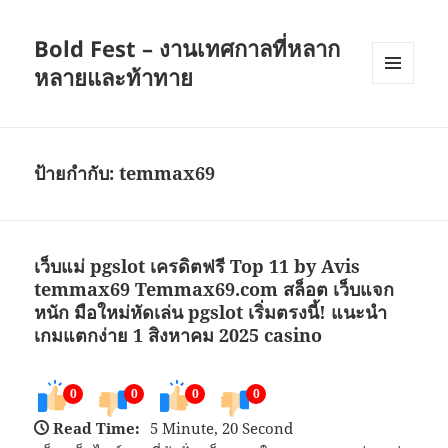
Bold Fest – งานเทศกาลที่หลาก
หลายและท้าทาย
เมนู
และวิด
เจ็ต
ป้ายกำกับ:
temmax69
เว็บแม่ pgslot เครดิตฟรี Top 11 by Avis
temmax69 Temmax69.com สล็อต เว็บแจก
หนัก มือใหม่หัดเล่น pgslot เริ่มตรงนี้! แนะนำ
เกมแตกง่าย 1 สิงหาคม 2025 casino
0
0
0
0
Read Time:
5 Minute, 20 Second