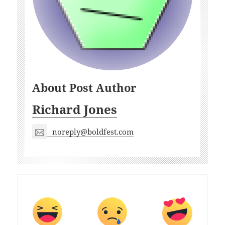
About Post Author
Richard Jones
noreply@boldfest.com