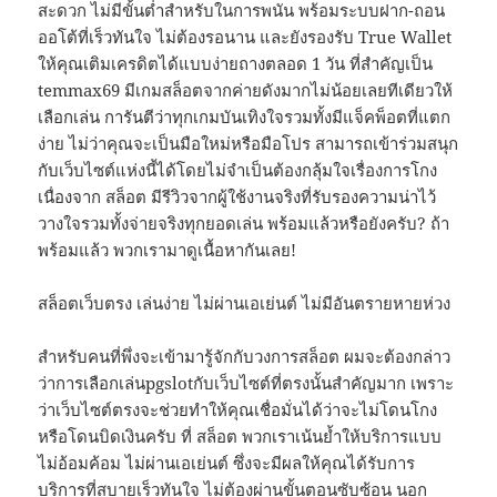
สะดวก ไม่มีขั้นต่ำสำหรับในการพนัน พร้อมระบบฝาก-ถอน
ออโต้ที่เร็วทันใจ ไม่ต้องรอนาน และยังรองรับ True Wallet
ให้คุณเติมเครดิตได้แบบง่ายถางตลอด 1 วัน ที่สำคัญเป็น
temmax69 มีเกมสล็อตจากค่ายดังมากไม่น้อยเลยทีเดียวให้
เลือกเล่น การันตีว่าทุกเกมบันเทิงใจรวมทั้งมีแจ็คพ็อตที่แตก
ง่าย ไม่ว่าคุณจะเป็นมือใหม่หรือมือโปร สามารถเข้าร่วมสนุก
กับเว็บไซต์แห่งนี้ได้โดยไม่จำเป็นต้องกลุ้มใจเรื่องการโกง
เนื่องจาก สล็อต มีรีวิวจากผู้ใช้งานจริงที่รับรองความน่าไว้
วางใจรวมทั้งจ่ายจริงทุกยอดเล่น พร้อมแล้วหรือยังครับ? ถ้า
พร้อมแล้ว พวกเรามาดูเนื้อหากันเลย!
สล็อตเว็บตรง เล่นง่าย ไม่ผ่านเอเย่นต์ ไม่มีอันตรายหายห่วง
สำหรับคนที่พึ่งจะเข้ามารู้จักกับวงการสล็อต ผมจะต้องกล่าว
ว่าการเลือกเล่นpgslotกับเว็บไซต์ที่ตรงนั้นสำคัญมาก เพราะ
ว่าเว็บไซต์ตรงจะช่วยทำให้คุณเชื่อมั่นได้ว่าจะไม่โดนโกง
หรือโดนบิดเงินครับ ที่ สล็อต พวกเราเน้นย้ำให้บริการแบบ
ไม่อ้อมค้อม ไม่ผ่านเอเย่นต์ ซึ่งจะมีผลให้คุณได้รับการ
บริการที่สบายเร็วทันใจ ไม่ต้องผ่านขั้นตอนซับซ้อน นอก