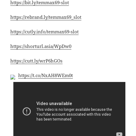
https://bit.ly/temmax69-slot
https://rebrand.ly/temmax69_slot
https://cutly.info/temmax69-slot
https://shorturl.asia/WpDw0
https://cutt.ly/wrP6hGOs
https://t.co/NxAH8WEm0t