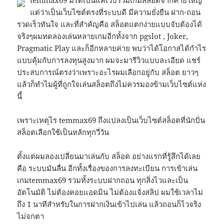
temmax69 มิได้เป็นแค่เว็บรวมเกมสล็อตจากค่ายใหญ่
แต่ว่าเป็นเว็บไซต์ตรงที่ระบบดี มีความยั่งยืน ฝาก-ถอน
รวดเร็วทันใจ และที่สำคัญคือ สล็อตแตกง่ายแบบจับต้องได้
จริงๆผมทดลองเล่นหลายเกมอีกทั้งจาก pgslot , Joker,
Pragmatic Play และก็อีกหลายค่าย พบว่าได้โอกาสได้กำไร
แบบคุ้มกับการลงทุนสูงมาก ผมจะมารีวิวแบบละเอียด แชร์
ประสบการณ์ตรงว่าเพราะอะไรผมเลือกอยู่กับ สล็อต ยาวๆ
แล้วก็ทำไมผู้ที่ถูกใจเล่นสล็อตถึงไม่ควรมองข้ามเว็บไซต์แห่ง
นี้
เพราะเหตุไร temmax69 ถึงแปลงเป็นเว็บไซต์สล็อตที่นักปั่น
สล็อตเลือกใช้เป็นหลักทุกวี่วัน
ตั้งแต่ผมลองเปลี่ยนมาเล่นกับ สล็อต อย่างแรกที่รู้สึกได้เลย
คือ ระบบมันลื่น อีกทั้งเรื่องของการลงทะเบียน การเข้าเล่น
เกมtemmax69 รวมทั้งระบบฝากถอน ทุกสิ่งไวและเป็น
อัตโนมัติ ไม่ต้องคอยแอดมิน ไม่ต้องแจ้งสลิป ผมใช้เวลาไม่
ถึง 1 นาทีสำหรับในการฝากเงินเข้าไปเล่น แล้วถอนก็ไวจริง
ไม่จกตา