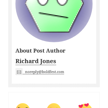
About Post Author
Richard Jones
noreply@boldfest.com