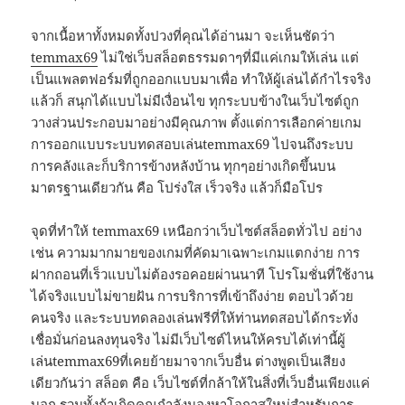
จากเนื้อหาทั้งหมดทั้งปวงที่คุณได้อ่านมา จะเห็นชัดว่า
temmax69
ไม่ใช่เว็บสล็อตธรรมดาๆที่มีแค่เกมให้เล่น แต่
เป็นแพลตฟอร์มที่ถูกออกแบบมาเพื่อ ทำให้ผู้เล่นได้กำไรจริง
แล้วก็ สนุกได้แบบไม่มีเงื่อนไข ทุกระบบข้างในเว็บไซต์ถูก
วางส่วนประกอบมาอย่างมีคุณภาพ ตั้งแต่การเลือกค่ายเกม
การออกแบบระบบทดสอบเล่นtemmax69 ไปจนถึงระบบ
การคลังและก็บริการข้างหลังบ้าน ทุกๆอย่างเกิดขึ้นบน
มาตรฐานเดียวกัน คือ โปร่งใส เร็วจริง แล้วก็มือโปร
จุดที่ทำให้ temmax69 เหนือกว่าเว็บไซต์สล็อตทั่วไป อย่าง
เช่น ความมากมายของเกมที่คัดมาเฉพาะเกมแตกง่าย การ
ฝากถอนที่เร็วแบบไม่ต้องรอคอยผ่านนาที โปรโมชั่นที่ใช้งาน
ได้จริงแบบไม่ขายฝัน การบริการที่เข้าถึงง่าย ตอบไวด้วย
คนจริง และระบบทดลองเล่นฟรีที่ให้ท่านทดสอบได้กระทั่ง
เชื่อมั่นก่อนลงทุนจริง ไม่มีเว็บไซต์ไหนให้ครบได้เท่านี้ผู้
เล่นtemmax69ที่เคยย้ายมาจากเว็บอื่น ต่างพูดเป็นเสียง
เดียวกันว่า สล็อต คือ เว็บไซต์ที่กล้าให้ในสิ่งที่เว็บอื่นเพียงแค่
บอก รวมทั้งถ้าเกิดคุณกำลังมองหาโอกาสใหม่สำหรับการ