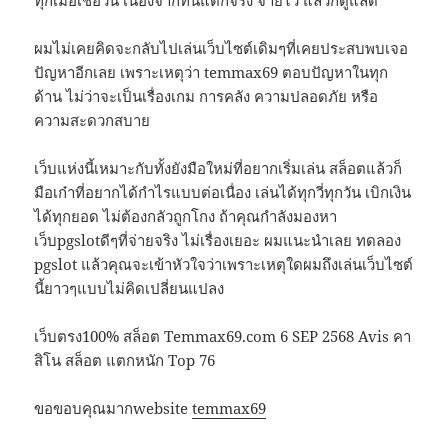
ทุกเมื่อเชื่อวัน เนื่องจากที่นี่แตกจริง จ่ายไว แล้วก็ดูแลดี
ผมไม่เคยคิดจะกลับไปเล่นเว็บไซต์เดิมๆที่เคยประสบพบเจอ
ปัญหาอีกเลย เพราะเหตุว่า temmax69 ตอบปัญหาในทุก
ด้าน ไม่ว่าจะเป็นเรื่องเกม การคลัง ความปลอดภัย หรือ
ความสะดวกสบาย
เว็บแห่งนี้เหมาะกับทั้งยังมือใหม่ที่อยากเริ่มเล่น สล็อตแล้วก็
มือเก๋าที่อยากได้กำไรแบบต่อเนื่อง เล่นได้ทุกวี่ทุกวัน เบิกเงิน
ได้ทุกยอด ไม่ต้องกลัวถูกโกง ถ้าคุณกำลังมองหา
เว็บpgslotดีๆที่จ่ายจริง ไม่เรื่องเยอะ ผมแนะนำเลย ทดลอง
pgslot แล้วคุณจะเข้าหัวใจว่าเพราะเหตุใดผมถึงเล่นเว็บไซต์
นี้ยาวๆแบบไม่คิดเปลี่ยนแปลง
เว็บตรง100% สล็อต Temmax69.com 6 SEP 2568 Avis คา
สิโน สล็อต แตกหนัก Top 76
ขอขอบคุณมากwebsite
temmax69