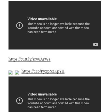
https://cutt.ly/srv8ArWs
https://t.co/PyxpNzKpYH