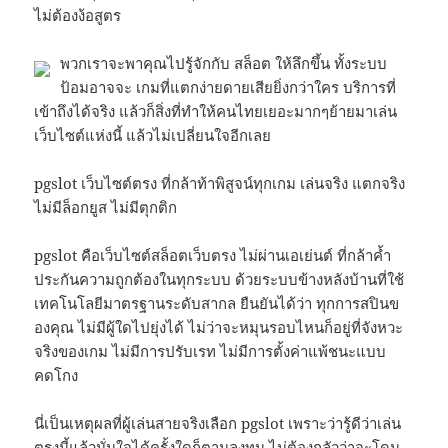
ไม่ต้องง้อสูตร
พวกเราจะพาคุณไปรู้จักกับ สล็อต ให้ลึกขึ้น ทั้งระบบ
ป้อมอาจจะ เกมที่แตกง่ายดายเสียยิ่งกว่าใคร บริการที่
เข้าถึงได้จริง แล้วก็สิ่งที่ทำให้คนไทยเยอะมากๆย้ายมาเล่น
เว็บไซต์แห่งนี้ แล้วไม่เปลี่ยนใจอีกเลย
pgslot เว็บไซต์ตรง ที่กล้าท้าพิสูจน์ทุกเกม เล่นจริง แตกจริง
ไม่มีล็อกยูส ไม่มีตุกติก
pgslot คือเว็บไซต์สล็อตเว็บตรง ไม่ผ่านเอเย่นต์ ที่กล้าค้ำ
ประกันความถูกต้องในทุกระบบ ด้วยระบบข้างหลังบ้านที่ใช้
เทคโนโลยีมาตรฐานระดับสากล ยืนยันได้ว่า ทุกการสปินข
องคุณ ไม่มีผู้ใดไปยุ่งได้ ไม่ว่าจะหมุนรอบไหนก็อยู่ที่จังหวะ
จริงของเกม ไม่มีการปรับเรท ไม่มีการตั้งค่าแพ้ชนะแบบ
คดโกง
นี่เป็นเหตุผลที่ผู้เล่นสายจริงเลือก pgslot เพราะว่ารู้ดีว่าเล่น
ตรงนี้แล้วมั่นใจได้ครั้งใดก็ตามลงทุน ไม่ต้องกลัวว่าจะโดน