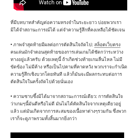
ที่มีบทบาทสำคัญต่อความทรงจำในระยะยาว บ่อยพวกเรา
มิได้จำสถานะการณ์ได้ แต่จำความรู้สึกที่คงเหลือได้ชัดเจน
• ภาพจำสุดท้ายมีผลต่อการตัดสินใจถัดไป:
สล็อตเว็บตรง
คนเล่นมักจำตอนสุดท้ายของการเล่นเกมได้ชัดกว่าระหว่าง
ทางอยู่แล้วครับ ด้วยเหตุนี้ ถ้าเกิดช่วงท้ายเกมลื่นไหล ไม่มี
ขัดข้อง ไม่มีค้าง หรือเป็นไปตามที่คาดหวัง พวกเราจะกำเนิด
ความรู้สึกเชิงบวกโดยทันที แล้วก็มันจะมีผลกระทบต่อการ
ตัดสินใจในครั้งถัดไปด้วยนั่นเอง
• ความซาบซึ้งมิได้มาจากสถานะการณ์เดียว: การตัดสินใจ
ว่าเกมๆนี้มันดีหรือไม่ดี มันไม่ได้ตัดสินใจจากเหตุเดียวอยู่
แล้ว แต่มันเกิดจากการสะสมของเนื้อหาต่างๆรวมกัน ซึ่งพวก
เราก็จะดูภาพรวมทั้งสิ้นมากยิ่งกว่า