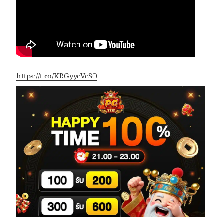
https://t.co/KRGyycVcSO