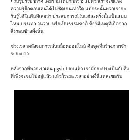
• รับรู้บรรยากาศโดยรวมได้มากกว่า: แม้พวกเราจะชี้แจง
ความรู้สึกตอนเล่นได้ไม่ชัดเจนเท่าใด แม้กระนั้นพวกเราจะ
รับรู้ได้ในทันทีเลยว่า ประสบการณ์ในแต่ละครั้งนั้นเป็นแบบ
ไหน บรรเทา วุ่นวาย หรือเป็นธรรมชาติ ซึ่งก็มีเหตุที่เกิดจาก
สิ่งรอบข้างทั้งนั้น
ช่วงเวลาหลังจบการเล่นสล็อตออนไลน์ คือจุดที่สร้างภาพจำ
ระยะยาว
หลังจากที่พวกเราเล่น pgslot จบแล้ว เรามักจะประเมินกับสิ่ง
ที่เพิ่งจะจบไปอยู่แล้ว แล้วก็ระยะเวลาอย่างงี้นี่แหละขอรับ