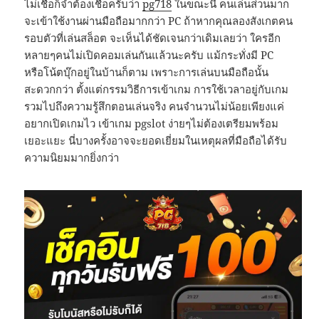
ไม่เชื่อก็จำต้องเชื่อครับว่า
pg718
ในขณะนี้ คนเล่นส่วนมาก
จะเข้าใช้งานผ่านมือถือมากกว่า PC ถ้าหากคุณลองสังเกตคน
รอบตัวที่เล่นสล็อต จะเห็นได้ชัดเจนกว่าเดิมเลยว่า ใครอีก
หลายๆคนไม่เปิดคอมเล่นกันแล้วนะครับ แม้กระทั่งมี PC
หรือโน้ตบุ๊กอยู่ในบ้านก็ตาม เพราะการเล่นบนมือถือนั้น
สะดวกกว่า ตั้งแต่กรรมวิธีการเข้าเกม การใช้เวลาอยู่กับเกม
รวมไปถึงความรู้สึกตอนเล่นจริง คนจำนวนไม่น้อยเพียงแค่
อยากเปิดเกมไว เข้าเกม pgslot ง่ายๆไม่ต้องเตรียมพร้อม
เยอะแยะ นี่บางครั้งอาจจะยอดเยี่ยมในเหตุผลที่มือถือได้รับ
ความนิยมมากยิ่งกว่า