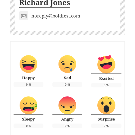
Richard Jones
noreply@boldfest.com
Happy
Sad
Excited
0
%
0
%
0
%
Sleepy
Angry
Surprise
0
%
0
%
0
%