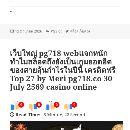
…
เขียน
หมวด
ป้าย
12 มิถุนายน 2026
PGSlot
สล็อตเว็บตรง
เมื่อ
หมู่
กำกับ
เว็บใหญ่ pg718 webแจกหนัก
ทำไมสล็อตถึงยังเป็นเกมยอดฮิต
ของสายลุ้นกำไรในปีนี้ เครดิตฟรี
Top 27 by Meri pg718.co 30
July 2569 casino online
0
0
0
0
Read Time:
5 Minute, 22 Second