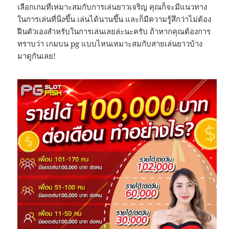
เลือกเกมที่เหมาะสมกับการเล่นยาวเจริญ คุณก็จะมีแนวทาง
ในการเล่นที่นิ่งขึ้น เล่นได้นานขึ้น และก็มีความรู้สึกว่าไม่ต้อง
ฝืนตัวเองสำหรับในการเล่นเลยล่ะนะครับ ถ้าหากคุณต้องการ
ทราบว่า เกมบน pg แบบไหนเหมาะสมกับสายเล่นยาวบ้าง
มาดูกันเลย!