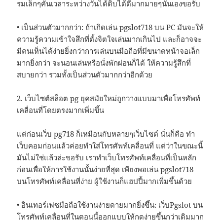
รมเล็กๆคั่นเวลาระหว่างวันได้ดิบได้ดีมากมายๆนั่นเองขอรับ
• เป็นส่วนตัวมากกว่า: ถ้าเกิดเล่น pgslot718 บน PC มันจะให้
ความรู้ความเข้าใจสึกที่ตั้งจิตใจเล่นมากเกินไป และก็อาจจะ
มีคนเห็นได้ง่ายยิ่งกว่าการเล่นบนมือถือที่มีขนาดหน้าจอเล็ก
มากยิ่งกว่า จะนอนเล่นหรือนั่งพักผ่อนก็ได้ ให้ความรู้สึกที่
สบายกว่า รวมทั้งเป็นส่วนตัวมากกว่าอีกด้วย
2. เว็บไซต์สล็อต pg ยุคสมัยใหม่ถูกวางแบบมาเพื่อโทรศัพท์
เคลื่อนที่โดยตรงมากเพิ่มขึ้น
แต่ก่อนเว็บ pg718 ก็เหมือนกับหลายๆเว็บไซต์ นั่นก็คือ ทำ
เว็บคอมก่อนแล้วค่อยทำใส่โทรศัพท์เคลื่อนที่ แต่ว่าในขณะนี้
มันไม่ใช่แล้วล่ะขอรับ เราทำเว็บโทรศัพท์เคลื่อนที่เป็นหลัก
ก่อนเพื่อให้การใช้งานนั้นง่ายที่สุด เพียงพอเล่น pgslot718
บนโทรศัพท์เคลื่อนที่ง่าย ผู้ใช้งานก็แฮปปี้มากเพิ่มขึ้นด้วย
• อินเทอร์เฟซมือถือใช้งานง่ายดายมากยิ่งขึ้น: เว็บPgslot บน
โทรศัพท์เคลื่อนที่ในตอนนี้ออกแบบให้กดง่ายขึ้นกว่าเดิมมาก