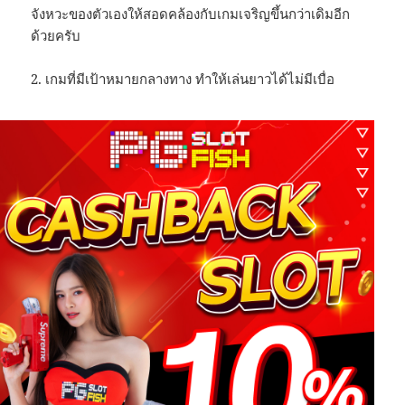
จังหวะของตัวเองให้สอดคล้องกับเกมเจริญขึ้นกว่าเดิมอีก
ด้วยครับ
2. เกมที่มีเป้าหมายกลางทาง ทำให้เล่นยาวได้ไม่มีเบื่อ