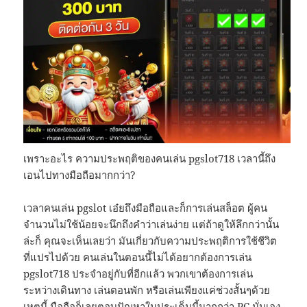
เพราะอะไร ความประพฤติของคนเล่น pgslot718 เวลานี้ถึง
เอนไปทางมือถือมากกว่า?
เวลาคนเล่น pgslot เอ๋ยถึงมือถือและก็การเล่นสล็อต ผู้คน
จำนวนไม่ใช้น้อยจะนึกถึงคำว่าเล่นง่าย แต่ถ้าดูให้ลึกกว่านั้น
ล่ะก็ คุณจะเห็นเลยว่า มันเกี่ยวกับความประพฤติการใช้ชีวิต
ที่แปรไปด้วย คนเล่นในตอนนี้ไม่ได้อยากต้องการเล่น
pgslot718 ประจำอยู่กับที่อีกแล้ว พวกเขาต้องการเล่น
ระหว่างเดินทาง เล่นตอนพัก หรือเล่นเพียงแค่ช่วงสั้นๆด้วย
เหตุนี้ มือถือก็เลยตอบปัญหาในประเด็นนี้มากกว่า PC นั่นเอง