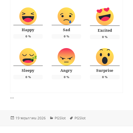
Happy
Sad
Excited
0
%
0
%
0
%
Sleepy
Angry
Surprise
0
%
0
%
0
%
…
เขียน
หมวด
ป้าย
19 พฤษภาคม 2026
PGSlot
PGSlot
เมื่อ
หมู่
กำกับ