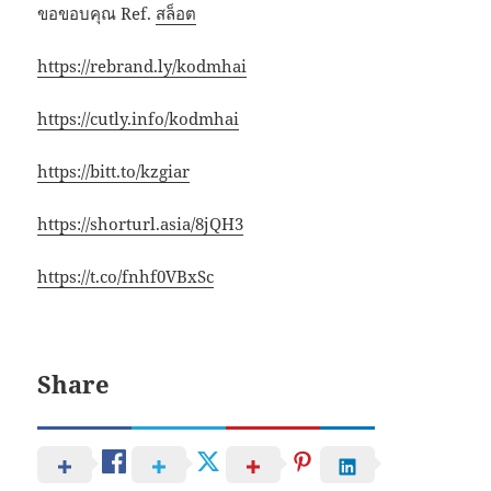
ขอขอบคุณ Ref.
สล็อต
https://rebrand.ly/kodmhai
https://cutly.info/kodmhai
https://bitt.to/kzgiar
https://shorturl.asia/8jQH3
https://t.co/fnhf0VBxSc
Share