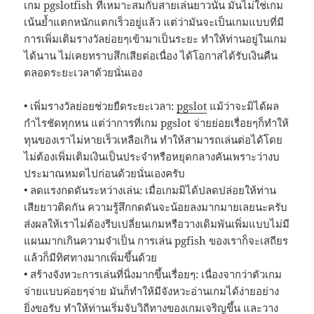
เกม pgslotfish ที่เหมาะสมกับสายเล่นยาวนั้น มันไม่ใช่เกม
เน้นย้ำแตกหนักแตกเร็วอยู่แล้ว แต่ว่ามันจะเป็นเกมแบบที่มี
การเพิ่มเติมรางวัลย่อยๆเข้ามาเป็นระยะ ทำให้ท่านอยู่ในเกม
ได้นาน ไม่เคยทราบสึกเสียต่อเนื่อง ได้โอกาสได้รับเงินคืน
ตลอดระยะเวลาด้วยนั่นเอง
• เพิ่มรางวัลย่อยช่วยยืดระยะเวลา:
pgslot
แม้ว่าจะมิได้ผล
กำไรชัดทุกหน แต่ว่าการที่เกม pgslot จ่ายย่อยเรื่อยๆก็ทำให้
ทุนของเราไม่หายเร็วเหลือเกิน ทำให้สามารถเล่นต่อได้โดย
ไม่ต้องเพิ่มเติมเงินเป็นประจำหรือหยุดกลางคันเพราะว่างบ
ประมาณหมดไปก่อนด้วยนั่นเองครับ
• ลดแรงกดดันระหว่างเล่น: เมื่อเกมมิได้ปลดปล่อยให้ท่าน
เสียยาวติดกัน ความรู้สึกกดดันจะน้อยลงมากมายเลยนะครับ
ส่งผลให้เราไม่ต้องรีบเปลี่ยนเกมหรือวางเดิมพันเพิ่มแบบไม่มี
แผนมากเกินความจำเป็น การเล่น pgfish ของเราก็จะเสถียร
แล้วก็มีทิศทางมากเพิ่มขึ้นด้วย
• สร้างจังหวะการเล่นที่นิ่งมากขึ้นเรื่อยๆ: เนื่องจากว่าตัวเกม
จ่ายแบบค่อยๆจ่าย มันก็ทำให้มีจังหวะอ่านเกมได้ง่ายอย่าง
ยิ่งขอรับ ทำให้ท่านเริ่มจับวิถีทางของเกมเจริญขึ้น และวาง