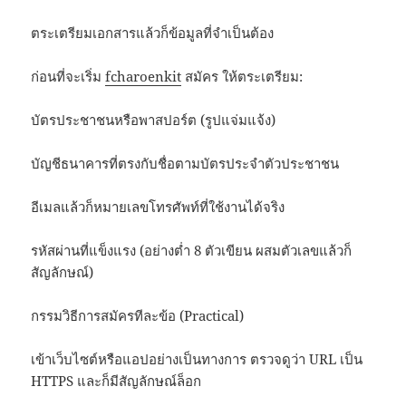
ตระเตรียมเอกสารแล้วก็ข้อมูลที่จำเป็นต้อง
ก่อนที่จะเริ่ม
fcharoenkit
สมัคร ให้ตระเตรียม:
บัตรประชาชนหรือพาสปอร์ต (รูปแจ่มแจ้ง)
บัญชีธนาคารที่ตรงกับชื่อตามบัตรประจำตัวประชาชน
อีเมลแล้วก็หมายเลขโทรศัพท์ที่ใช้งานได้จริง
รหัสผ่านที่แข็งแรง (อย่างต่ำ 8 ตัวเขียน ผสมตัวเลขแล้วก็
สัญลักษณ์)
กรรมวิธีการสมัครทีละข้อ (Practical)
เข้าเว็บไซต์หรือแอปอย่างเป็นทางการ ตรวจดูว่า URL เป็น
HTTPS และก็มีสัญลักษณ์ล็อก