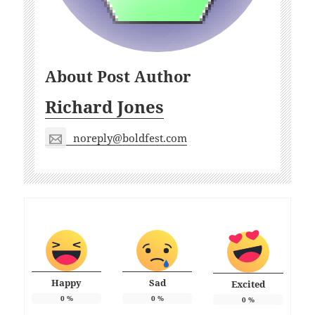
About Post Author
Richard Jones
noreply@boldfest.com
Happy
Sad
Excited
0
%
0
%
0
%