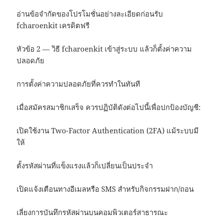
อ่านข้อจำกัดของโปรโมชั่นอย่างละเอียดก่อนรับ
fcharoenkit เครดิตฟรี
หัวข้อ 2 — วิธี fcharoenkit เข้าสู่ระบบ แล้วก็ตั้งค่าความ
ปลอดภัย
การตั้งค่าความปลอดภัยที่ควรทำในทันที
เมื่อสมัครสมาชิกเสร็จ ควรปฏิบัติดังต่อไปนี้เพื่อปกป้องบัญชี:
เปิดใช้งาน Two-Factor Authentication (2FA) แม้ระบบมี
ให้
ตั้งรหัสผ่านที่แข็งแรงแล้วก็เปลี่ยนเป็นประจำ
เปิดแจ้งเตือนทางอีเมลหรือ SMS สำหรับกิจกรรมฝาก/ถอน
เลี่ยงการบันทึกรหัสผ่านบนคอมพิวเตอร์สาธารณะ