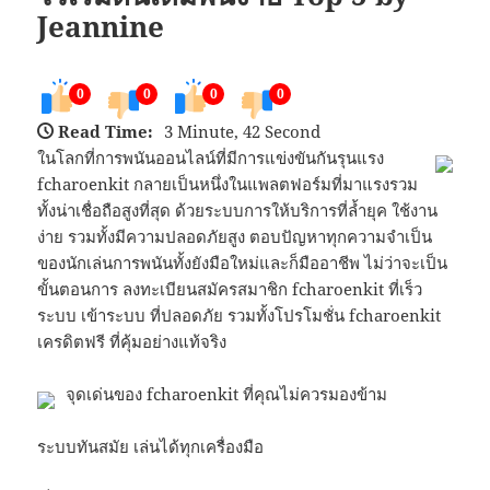
Jeannine
0
0
0
0
Read Time:
3 Minute, 42 Second
ในโลกที่การพนันออนไลน์ที่มีการแข่งขันกันรุนแรง
fcharoenkit กลายเป็นหนึ่งในแพลตฟอร์มที่มาแรงรวม
ทั้งน่าเชื่อถือสูงที่สุด ด้วยระบบการให้บริการที่ล้ำยุค ใช้งาน
ง่าย รวมทั้งมีความปลอดภัยสูง ตอบปัญหาทุกความจำเป็น
ของนักเล่นการพนันทั้งยังมือใหม่และก็มืออาชีพ ไม่ว่าจะเป็น
ขั้นตอนการ ลงทะเบียนสมัครสมาชิก fcharoenkit ที่เร็ว
ระบบ เข้าระบบ ที่ปลอดภัย รวมทั้งโปรโมชั่น fcharoenkit
เครดิตฟรี ที่คุ้มอย่างแท้จริง
จุดเด่นของ fcharoenkit ที่คุณไม่ควรมองข้าม
ระบบทันสมัย เล่นได้ทุกเครื่องมือ