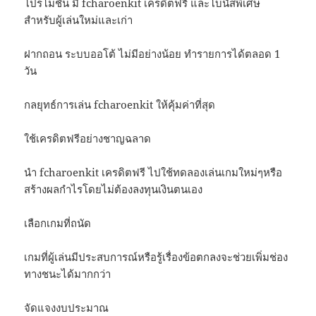
โปรโมชั่น มี fcharoenkit เครดิตฟรี และโบนัสพิเศษ
สำหรับผู้เล่นใหม่และเก่า
ฝากถอน ระบบออโต้ ไม่มีอย่างน้อย ทำรายการได้ตลอด 1
วัน
กลยุทธ์การเล่น fcharoenkit ให้คุ้มค่าที่สุด
ใช้เครดิตฟรีอย่างชาญฉลาด
นำ fcharoenkit เครดิตฟรี ไปใช้ทดลองเล่นเกมใหม่ๆหรือ
สร้างผลกำไรโดยไม่ต้องลงทุนเงินตนเอง
เลือกเกมที่ถนัด
เกมที่ผู้เล่นมีประสบการณ์หรือรู้เรื่องข้อตกลงจะช่วยเพิ่มช่อง
ทางชนะได้มากกว่า
จัดแจงงบประมาณ