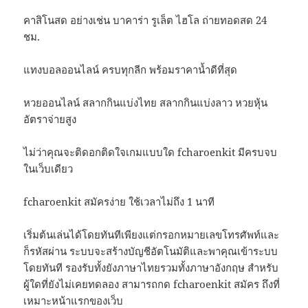
คาสิโนสด อย่างเช่น บาคาร่า รูเล็ต ไฮโล ถ่ายทอดสด 24
ชม.
แทงบอลออนไลน์ ครบทุกลีก พร้อมราคาน้ำดีที่สุด
หวยออนไลน์ สลากกินแบ่งไทย สลากกินแบ่งลาว หวยหุ้น
อัตราจ่ายสูง
ไม่ว่าคุณจะติดอกติดใจเกมแบบใด fcharoenkit มีครบจบ
ในเว็บเดียว
fcharoenkit สมัครง่าย ใช้เวลาไม่ถึง 1 นาที
เริ่มต้นเล่นได้โดยทันทีเพียงแต่กรอกหมายเลขโทรศัพท์และ
ก็รหัสผ่าน ระบบจะสร้างบัญชีอัตโนมัติและพาคุณเข้าระบบ
โดยทันที รองรับทั้งยังภาษาไทยรวมทั้งภาษาอังกฤษ สำหรับ
ผู้ใดที่ยังไม่เคยทดลอง สามารถกด fcharoenkit สมัคร ถึงที่
เหมาะหน้าแรกของเว็บ