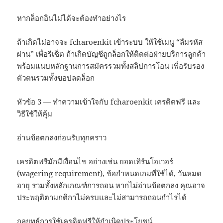
หากล็อกอินไม่ได้จะต้องทำอย่างไร
ถ้าเกิดไม่อาจจะ fcharoenkit เข้าระบบ ให้ใช้เมนู “ลืมรหัส
ผ่าน” เพื่อรีเซ็ต ถ้าเกิดบัญชีถูกล็อกให้ติดต่อฝ่ายบริการลูกค้า
พร้อมแนบหลักฐานการสมัครรวมทั้งสลิปการโอน เพื่อรับรอง
ตัวตนรวมทั้งขอปลดล็อก
หัวข้อ 3 — ทำความเข้าใจกับ fcharoenkit เครดิตฟรี และ
วิธีใช้ให้คุ้ม
อ่านข้อตกลงก่อนรับทุกคราว
เครดิตฟรีมักมีเงื่อนไข อย่างเช่น ยอดเทิร์นโอเวอร์
(wagering requirement), ข้อกำหนดเกมที่ใช้ได้, วันหมด
อายุ รวมทั้งหลักเกณฑ์การถอน หากไม่อ่านข้อตกลง คุณอาจ
ประพฤติตามกติกาไม่ครบและไม่สามารถถอนกำไรได้
กลยุทธ์การใช้เครดิตฟรีให้กำเนิดประโยชน์