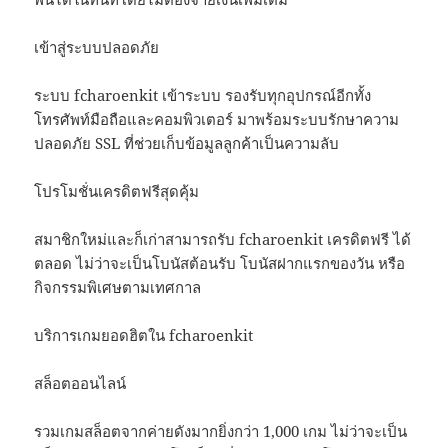
เข้าสู่ระบบปลอดภัย
ระบบ fcharoenkit เข้าระบบ รองรับทุกอุปกรณ์อีกทั้ง
โทรศัพท์มือถือและคอมพิวเตอร์ มาพร้อมระบบรักษาความ
ปลอดภัย SSL ที่ช่วยเก็บข้อมูลลูกค้าเป็นความลับ
โปรโมชั่นเครดิตฟรีสุดคุ้ม
สมาชิกใหม่และก็เก่าสามารถรับ fcharoenkit เครดิตฟรี ได้
ตลอด ไม่ว่าจะเป็นโบนัสต้อนรับ โบนัสฝากแรกของวัน หรือ
กิจกรรมพิเศษตามเทศกาล
บริการเกมยอดฮิตใน fcharoenkit
สล็อตออนไลน์
รวมเกมสล็อตจากค่ายดังมากยิ่งกว่า 1,000 เกม ไม่ว่าจะเป็น