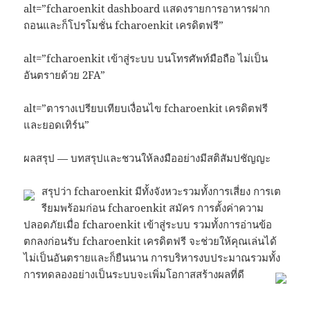
alt=”fcharoenkit dashboard แสดงรายการอาหารฝาก
ถอนและก็โปรโมชั่น fcharoenkit เครดิตฟรี”
alt=”fcharoenkit เข้าสู่ระบบ บนโทรศัพท์มือถือ ไม่เป็น
อันตรายด้วย 2FA”
alt=”ตารางเปรียบเทียบเงื่อนไข fcharoenkit เครดิตฟรี
และยอดเทิร์น”
ผลสรุป — บทสรุปและชวนให้ลงมืออย่างมีสติสัมปชัญญะ
สรุปว่า fcharoenkit มีทั้งจังหวะรวมทั้งการเสี่ยง การเต
รียมพร้อมก่อน fcharoenkit สมัคร การตั้งค่าความ
ปลอดภัยเมื่อ fcharoenkit เข้าสู่ระบบ รวมทั้งการอ่านข้อ
ตกลงก่อนรับ fcharoenkit เครดิตฟรี จะช่วยให้คุณเล่นได้
ไม่เป็นอันตรายและก็ยืนนาน การบริหารงบประมาณรวมทั้ง
การทดลองอย่างเป็นระบบจะเพิ่มโอกาสสร้างผลที่ดี