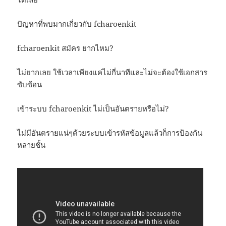
ปัญหาที่พบมากเกี่ยวกับ fcharoenkit
fcharoenkit สมัคร ยากไหม?
ไม่ยากเลย ใช้เวลาเพียงแค่ไม่กี่นาทีและไม่จะต้องใช้เอกสาร
ซับซ้อน
เข้าระบบ fcharoenkit ไม่เป็นอันตรายหรือไม่?
ไม่มีอันตรายแน่ๆด้วยระบบเข้ารหัสข้อมูลแล้วก็การป้องกัน
หลายชั้น