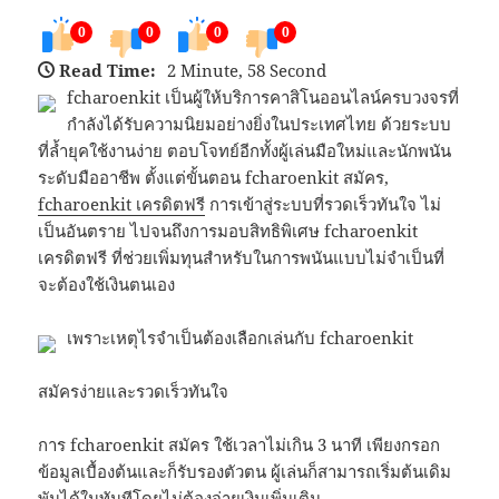
0
0
0
0
Read Time:
2 Minute, 58 Second
fcharoenkit เป็นผู้ให้บริการคาสิโนออนไลน์ครบวงจรที่
กำลังได้รับความนิยมอย่างยิ่งในประเทศไทย ด้วยระบบ
ที่ล้ำยุคใช้งานง่าย ตอบโจทย์อีกทั้งผู้เล่นมือใหม่และนักพนัน
ระดับมืออาชีพ ตั้งแต่ขั้นตอน fcharoenkit สมัคร,
fcharoenkit เครดิตฟรี
การเข้าสู่ระบบที่รวดเร็วทันใจ ไม่
เป็นอันตราย ไปจนถึงการมอบสิทธิพิเศษ fcharoenkit
เครดิตฟรี ที่ช่วยเพิ่มทุนสำหรับในการพนันแบบไม่จำเป็นที่
จะต้องใช้เงินตนเอง
เพราะเหตุไรจำเป็นต้องเลือกเล่นกับ fcharoenkit
สมัครง่ายและรวดเร็วทันใจ
การ fcharoenkit สมัคร ใช้เวลาไม่เกิน 3 นาที เพียงกรอก
ข้อมูลเบื้องต้นและก็รับรองตัวตน ผู้เล่นก็สามารถเริ่มต้นเดิม
พันได้ในทันทีโดยไม่ต้องจ่ายเงินเพิ่มเติม