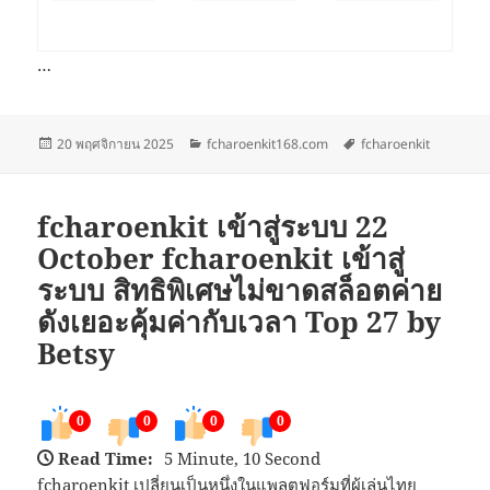
…
เขียน
หมวด
ป้าย
20 พฤศจิกายน 2025
fcharoenkit168.com
fcharoenkit
เมื่อ
หมู่
กำกับ
fcharoenkit เข้าสู่ระบบ 22
October fcharoenkit เข้าสู่
ระบบ สิทธิพิเศษไม่ขาดสล็อตค่าย
ดังเยอะคุ้มค่ากับเวลา Top 27 by
Betsy
0
0
0
0
Read Time:
5 Minute, 10 Second
fcharoenkit เปลี่ยนเป็นหนึ่งในแพลตฟอร์มที่ผู้เล่นไทย