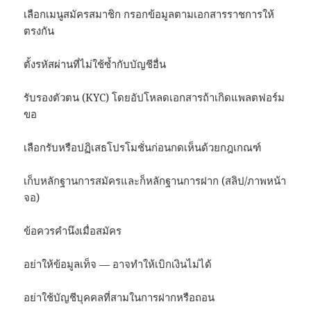
เลือกเมนูสมัครสมาชิก กรอกข้อมูลตามเอกสารราชการให้
ตรงกัน
ตั้งรหัสผ่านที่ไม่ใช้ซ้ำกับบัญชีอื่น
รับรองตัวตน (KYC) โดยอัปโหลดเอกสารถ้าเกิดแพลตฟอร์ม
ขอ
เลือกรับหรือปฏิเสธโปรโมชั่นก่อนกดเห็นด้วยกฎเกณฑ์
เก็บหลักฐานการสมัครและก็หลักฐานการฝาก (สลิป/ภาพหน้า
จอ)
ข้อควรคำนึงเมื่อสมัคร
อย่าให้ข้อมูลเท็จ — อาจทำให้เบิกเงินไม่ได้
อย่าใช้บัญชีบุคคลที่สามในการฝากหรือถอน