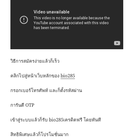
วิธีการสมัครง่ายแล้วก็เร็ว
คลิกไปสู่หน้าเว็บหลักของ
bio285
กรอกเบอร์โทรศัพท์ และก็ตั้งรหัสผ่าน
การันตี OTP
เข้าสู่ระบบแล้วก็รับ bio285เครดิตฟรี โดยทันที
สิทธิพิเศษแล้วก็โปรโมชั่นมาก