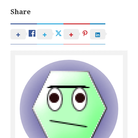
Share