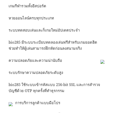
เกมกีฬารวมทั้งอีสปอร์ต
หวยออนไลน์ครบทุกประเภท
ระบบทดสอบเล่นและก็เกมใหม่อัปเดตประจำ
bio285 มีระบบระเบียบทดลองเล่นฟรีสำหรับเกมยอดฮิต
ช่วยทำให้ผู้เล่นสามารถฝึกหัดก่อนลงสนามจริง
ความปลอดภัยและความน่านับถือ
ระบบรักษาความปลอดภัยระดับสูง
bio285 ใช้ระบบเข้ารหัสแบบ 256-bit SSL และการสำรวจ
บัญชีด้วย OTP ทุกครั้งที่ทำธุรกรรม
การบริการลูกค้าแบบมือโปร