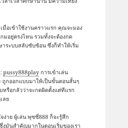
ยเวล่ำเวลาศึกษานาน มีความเที่ยง
ที: เมื่อเข้าใช้งานคราวแรก คุณจะมอง
เกมอยู่ตรงไหน รวมทั้งจะต้องกด
ษาระบบสลับซับซ้อน ซึ่งก็ทำให้เริ่ม
ย:
pussy888play
การเข้าเล่น
 ถูกออกแบบมาให้เป็นขั้นตอนสั้นๆ
บหรือกลัวว่าจะกดผิดตั้งแต่ทีแรก
ๆเลย
ง่าย ผู้เล่น พุซซี่888 ก็จะรู้สึก
 ซึ่งมันสำคัญมากในตอนเริ่มของเรา