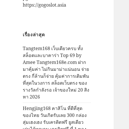
https://gogoslot.asia
เรื่องล่าสุด
Tangtem168 เว็บเดียวครบ ทั้ง
สล็อตและบาคาร่า Top 69 by
Amee Tangtem168e.com ฝาก
มาคุ้มค่า ไม่กินมาม่าแน่นอน จ่าย
ตรง กี่ล้านก็จ่าย คุ้มค่าการเดิมพัน
ที่สุดในวงการ สล็อตเว็บตรง ของ
รางวัลกำลังรอ เจ้าของใหม่ 20 สิง
หา 2026
Hengjing168 คาสิโน ที่ดีที่สุด
ของไทย วันเกิดรับเลย 300 กล่อง
สุ่มเฮงเฮง รับเครดิตฟรี ยูสเดียว