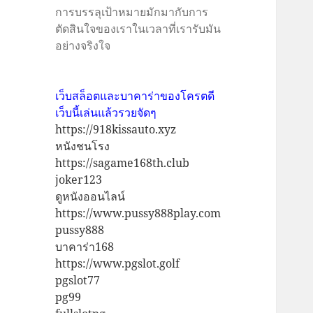
การบรรลุเป้าหมายมักมากับการ
ตัดสินใจของเราในเวลาที่เรารับมัน
อย่างจริงใจ
เว็บสล็อตและบาคาร่าของโครตดี
เว็บนี้เล่นแล้วรวยจัดๆ
https://918kissauto.xyz
หนังชนโรง
https://sagame168th.club
joker123
ดูหนังออนไลน์
https://www.pussy888play.com
pussy888
บาคาร่า168
https://www.pgslot.golf
pgslot77
pg99