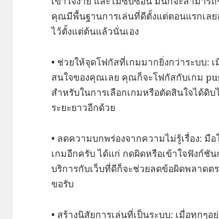
เข้าใจง่าย และไม่ซับซ้อน มันก็จะสามา
คุณมีพื้นฐานการเล่นที่ดีตั้งแต่ตอนแรกเล
ไว้ตั้งแต่ต้นแล้วนั่นเอง
• ช่วยให้จุดโฟกัสที่เกมมากยิ่งกว่าระบบ: 
สนใจของคุณเลย คุณก็จะโฟกัสกับเกม pus
สำหรับในการเลือกเกมหรือตัดสินใจได้ดิบได้
ระยะยาวอีกด้วย
• ลดความบกพร่องจากความไม่รู้เรื่อง: 
เกมอีกครับ ได้แก่ กดผิดหรือเข้าใจฟังก์ชัน
บริการกับเว็บที่ดีก็จะช่วยลดข้อผิดพลาด
ขอรับ
• สร้างนิสัยการเล่นที่เป็นระบบ: เมื่อทุกๆอย