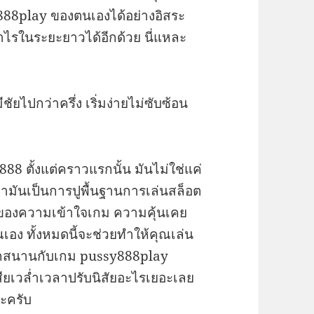
88play ของตนเองได้อย่างอิสระ
ไรในระยะยาวได้อีกด้วย นี่แหละ
ัยไปกว่าครึ่ง เริ่มง่ายไม่ซับซ้อน
88 ตั้งแต่คราวแรกนั้น มันไม่ใช่แค่
ามันเป็นการปูพื้นฐานการเล่นสล็อต
ด้านของความเข้าใจเกม ความคุ้นเคย
เอง ทั้งหมดนี้จะช่วยทำให้คุณเล่น
สนุกสนานกับเกม pussy888play
สียเวล่ำเวลาปรับนิสัยอะไรเยอะเลย
ะครับ