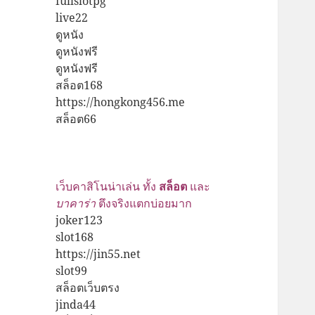
fullslotpg
live22
ดูหนัง
ดูหนังฟรี
ดูหนังฟรี
สล็อต168
https://hongkong456.me
สล็อต66
เว็บคาสิโนน่าเล่น ทั้ง
สล็อต
และ
บาคาร่า
ตึงจริงแตกบ่อยมาก
joker123
slot168
https://jin55.net
slot99
สล็อตเว็บตรง
jinda44