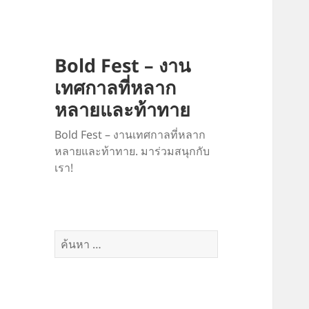
Bold Fest – งาน
เทศกาลที่หลาก
หลายและท้าทาย
Bold Fest – งานเทศกาลที่หลาก
หลายและท้าทาย. มาร่วมสนุกกับ
เรา!
ค้นหา
สำหรับ: