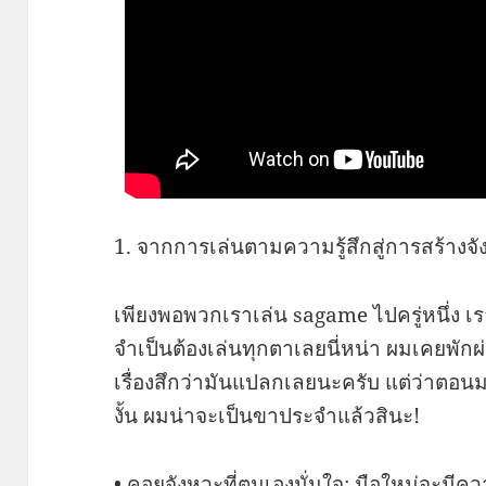
1. จากการเล่นตามความรู้สึกสู่การสร้างจ
เพียงพอพวกเราเล่น sagame ไปครู่หนึ่ง เร
จำเป็นต้องเล่นทุกตาเลยนี่หน่า ผมเคยพักผ
เรื่องสึกว่ามันแปลกเลยนะครับ แต่ว่าตอ
งั้น ผมน่าจะเป็นขาประจำแล้วสินะ!
• คอยจังหวะที่ตนเองมั่นใจ: มือใหม่จะมี