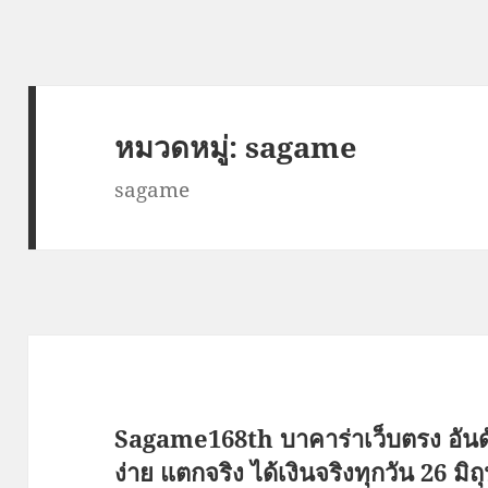
หมวดหมู่:
sagame
sagame
Sagame168th บาคาร่าเว็บตรง อัน
ง่าย แตกจริง ได้เงินจริงทุกวัน 26 มิ