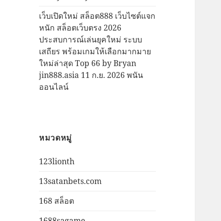
เว็บเปิดใหม่ สล็อต888 เว็บไซต์แจก
หนัก สล็อตเว็บตรง 2026
ประสบการณ์เล่นยุคใหม่ ระบบ
เสถียร พร้อมเกมให้เลือกมากมาย
ใหม่ล่าสุด Top 66 by Bryan
jin888.asia 11 ก.ย. 2026 พนัน
ออนไลน์
หมวดหมู่
123lionth
13satanbets.com
168 สล็อต
1688sagame