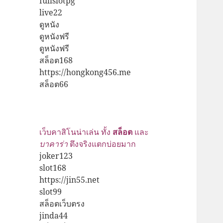
fullslotpg
live22
ดูหนัง
ดูหนังฟรี
ดูหนังฟรี
สล็อต168
https://hongkong456.me
สล็อต66
เว็บคาสิโนน่าเล่น ทั้ง
สล็อต
และ
บาคาร่า
ตึงจริงแตกบ่อยมาก
joker123
slot168
https://jin55.net
slot99
สล็อตเว็บตรง
jinda44