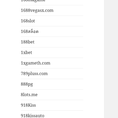
1688vegasx.com
168slot
168สล็อต
188bet
1xbet
1xgameth.com
789pluss.com
888pg
8lots.me
918Kiss
918kissauto