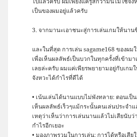
ไปแล้วครับ ผมเพียงแค่รู้สึกว่ามันไม่ใช่จ
เป็นของผมอยู่แล้วครับ
3. จากมานะเอาชนะสู่การเล่นเกมให้นานขึ
และในที่สุด การเล่น sagame168 ของผม
เพื่อเห็นผลลัพธ์เป็นบวกในทุกครั้งที่เข้
เลยล่ะครับ ผมแค่เพียรพยายามอยู่กับเกมใ
จังหวะได้กำไรที่ดีได้
• เน้นเล่นได้นานแบบไม่พังทลาย: ตอนเป็
เห็นผลลัพธ์เร็วๆแม้กระนั้นคนเล่นประจำ
เหตุว่าเห็นว่าการเล่นนานแล้วไม่เสียนับว่า
กำไรอีกเยอะ
• มองภาพรวมในการเล่น: การได้หรือเสีย