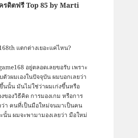
ครดิตฟรี Top 85 by Marti
e168th แตกต่างเยอะแค่ไหน?
agame168 อยู่ตลอดเลยขอรับ เพราะ
ับตัวผมเองในปัจจุบัน ผมบอกเลยว่า
นนั้น มันไม่ใช่ว่าผมเก่งขึ้นหรือ
เรื่องของวิธีคิด การมองเกม หรือการ
่นใจว่า คนที่เป็นมือใหม่จนมาเป็นคน
ะนั้น ผมจะพามามองเลยว่า มือใหม่