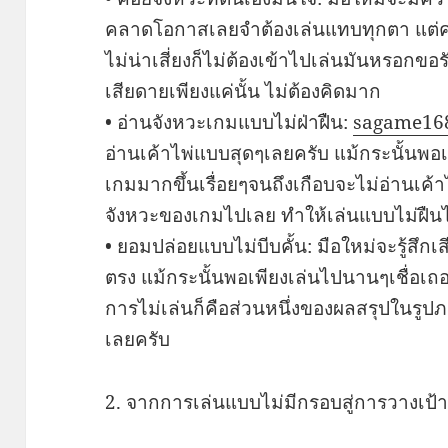
คลาดโอกาสเลยจำต้องเล่นแทบทุกตา แต่ค
ไม่น่าเสี่ยงก็ไม่ต้องเข้าไปเล่นมันหรอกขอร
เสียดายเพียงแค่นั้น ไม่ต้องคิดมาก
• อ่านจังหวะเกมแบบไม่ฝ่าฝืน:
sagame16
อ่านเค้าไพ่แบบสุดๆเลยครับ แม้กระนั้นพอ
เกมมากขึ้นเรื่อยๆจนถึงเกือบจะไม่อ่านเค
จังหวะของเกมไปเลย ทำให้เล่นแบบไม่ฝืนไ
• ยอมปล่อยแบบไม่บีบคั้น: มือใหม่จะรู้สึ
ตรง แม้กระนั้นพอเพียงเล่นไปนานๆเชื่อเถอ
การไม่เล่นก็คือส่วนหนึ่งของผลสรุปในรู
เลยครับ
2. จากการเล่นแบบไม่มีกรอบสู่การวางเป้า