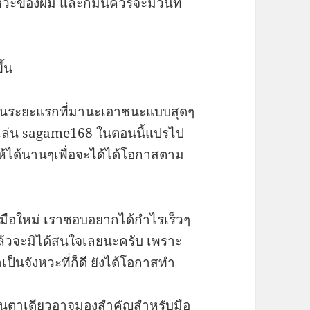
ังหวะของผม และก็มันควรจะมีวันที่
้น
ในระยะแรกที่มานะเอาชนะแบบสุดๆ
ามาเล่น sagame168 ในตอนนี้แปรไป
ห้ได้นานๆเพื่อจะได้ได้โอกาสตาม
นมือใหม่ เราชอบอยากได้กำไรเร็วๆ
แล้วจะมิได้สนใจเลยนะครับ เพราะ
เป็นจังหวะที่ก็ดี ยังได้โอกาสทำ
ในตาเดียวอาจมองสำคัญสำหรับมือ