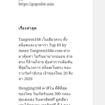
https://gogoslot.asia
เรื่องล่าสุด
Tangtem168 เว็บเดียวครบ ทั้ง
สล็อตและบาคาร่า Top 69 by
Amee Tangtem168e.com ฝาก
มาคุ้มค่า ไม่กินมาม่าแน่นอน จ่าย
ตรง กี่ล้านก็จ่าย คุ้มค่าการเดิมพัน
ที่สุดในวงการ สล็อตเว็บตรง ของ
รางวัลกำลังรอ เจ้าของใหม่ 20 สิง
หา 2026
Hengjing168 คาสิโน ที่ดีที่สุด
ของไทย วันเกิดรับเลย 300 กล่อง
สุ่มเฮงเฮง รับเครดิตฟรี ยูสเดียว