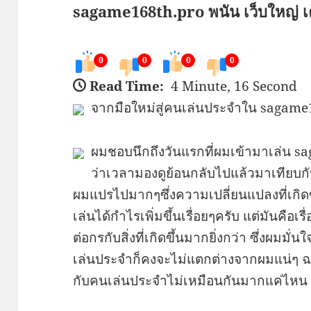
sagame168th.pro พนัน เว็บใหญ่ เ
0
0
0
0
Read Time:
4 Minute, 16 Second
จากมือใหม่สู่คนเล่นประจำใน sagam
ผมชอบนึกถึงวันแรกที่ผมเข้ามาเล่น s
ว่าเวลามองดูย้อนกลับไปแล้วมาเทียบก
ผมแปรไปมากๆซึ่งความเปลี่ยนแปลงที่เกิดขึ้
เล่นได้กำไรเพิ่มขึ้นเรื่อยๆครับ แต่มันคือ
ต่อกรกับสิ่งที่เกิดขึ้นมากยิ่งกว่า ซึ่งผมมั
เล่นประจำก็คงจะไม่แตกต่างจากผมแน่ๆ ฉ
กับคนเล่นประจำไม่เหมือนกันมากแค่ไหน