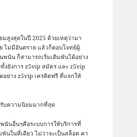
มสูงสุดในปี 2025 ด้วยเหตุว่ามา
ย ไม่มีอันตราย แล้วก็ตอบโจทย์ผู้
่นพนัน ก็สามารถเริ่มเดิมพันได้อย่าง
ทั้งยังการ z5vip สมัคร และ z5vip
ดอย่าง z5vip เครดิตฟรี ที่แจกให้
ด้รับความนิยมมากที่สุด
์พนันอื่นๆคือระบบการให้บริการที่
พันในที่เดียว ไม่ว่าจะเป็นสล็อต คา