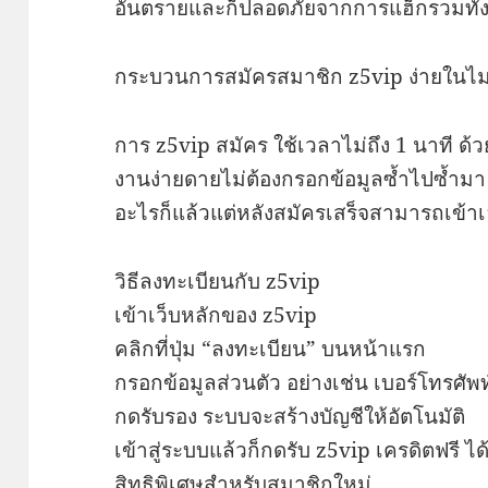
อันตรายและก็ปลอดภัยจากการแฮ็กรวมทั้งข
กระบวนการสมัครสมาชิก z5vip ง่ายในไม่ก
การ z5vip สมัคร ใช้เวลาไม่ถึง 1 นาที ด้วย
งานง่ายดายไม่ต้องกรอกข้อมูลซ้ำไปซ้ำมา
อะไรก็แล้วแต่หลังสมัครเสร็จสามารถเข้าเ
วิธีลงทะเบียนกับ z5vip
เข้าเว็บหลักของ z5vip
คลิกที่ปุ่ม “ลงทะเบียน” บนหน้าแรก
กรอกข้อมูลส่วนตัว อย่างเช่น เบอร์โทรศัพท
กดรับรอง ระบบจะสร้างบัญชีให้อัตโนมัติ
เข้าสู่ระบบแล้วก็กดรับ z5vip เครดิตฟรี ได้
สิทธิพิเศษสำหรับสมาชิกใหม่