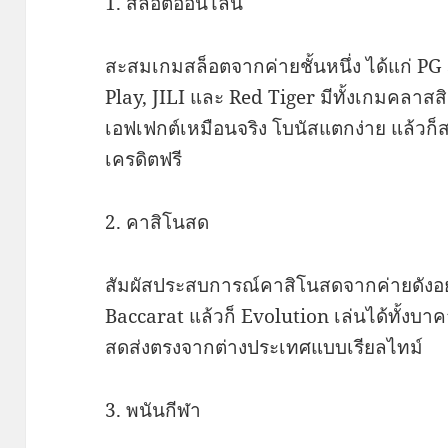
1. สล็อตออนไลน์
สะสมเกมสล็อตจากค่ายชั้นหนึ่ง ได้แก่ PG
Play, JILI และ Red Tiger มีทั้งเกมคลาส
เอฟเฟกต์เหมือนจริง โบนัสแตกง่าย แล้วก
เครดิตฟรี
2. คาสิโนสด
สัมผัสประสบการณ์คาสิโนสดจากค่ายดังอ
Baccarat แล้วก็ Evolution เล่นได้ทั้งบาค
สดส่งตรงจากต่างประเทศแบบเรียลไทม์
3. พนันกีฬา