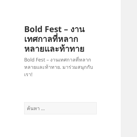
Bold Fest – งาน
เทศกาลที่หลาก
หลายและท้าทาย
Bold Fest – งานเทศกาลที่หลาก
หลายและท้าทาย. มาร่วมสนุกกับ
เรา!
ค้นหา
สำหรับ: