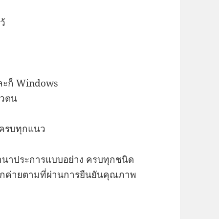
ว้
และก็ Windows
ตัวตน
นครบทุกแนว
นนานาประการแบบอย่าง ครบทุกชนิด
จากค่ายตามที่ผ่านการยืนยันคุณภาพ