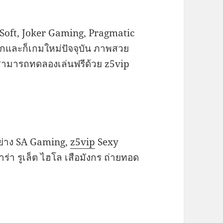
 Soft, Joker Gaming, Pragmatic
สิกและก็เกมใหม่ปัจจุบัน ภาพสวย
็สามารถทดลองเล่นฟรีด้วย z5vip
ย่าง SA Gaming,
z5vip
Sexy
าร่า รูเล็ต ไฮโล เสือมังกร ถ่ายทอด