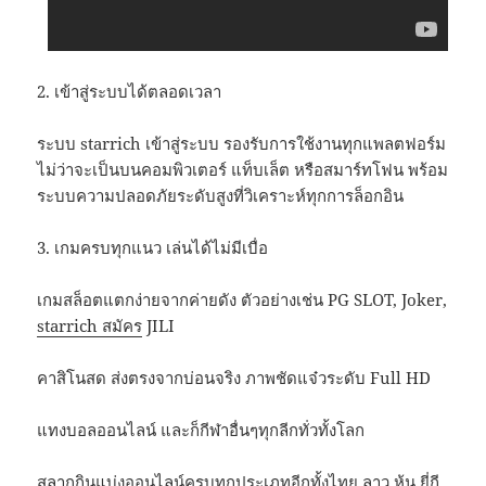
2. เข้าสู่ระบบได้ตลอดเวลา
ระบบ starrich เข้าสู่ระบบ รองรับการใช้งานทุกแพลตฟอร์ม
ไม่ว่าจะเป็นบนคอมพิวเตอร์ แท็บเล็ต หรือสมาร์ทโฟน พร้อม
ระบบความปลอดภัยระดับสูงที่วิเคราะห์ทุกการล็อกอิน
3. เกมครบทุกแนว เล่นได้ไม่มีเบื่อ
เกมสล็อตแตกง่ายจากค่ายดัง ตัวอย่างเช่น PG SLOT, Joker,
starrich สมัคร
JILI
คาสิโนสด ส่งตรงจากบ่อนจริง ภาพชัดแจ๋วระดับ Full HD
แทงบอลออนไลน์ และก็กีฬาอื่นๆทุกลีกทั่วทั้งโลก
สลากกินแบ่งออนไลน์ครบทุกประเภทอีกทั้งไทย ลาว หุ้น ยี่กี