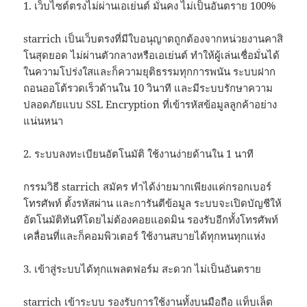
1. เว็บไซต์ตรงไม่ผ่านเอเย่นต์ มั่นคง ไม่เป็นอันตราย 100%
starrich เป็นเว็บตรงที่มีใบอนุญาตถูกต้องจากหน่วยงานคาสิ
โนสุดยอด ไม่ผ่านตัวกลางหรือเอเย่นต์ ทำให้ผู้เล่นเชื่อมั่นได้
ในความโปร่งใสและก็ความยุติธรรมทุกการพนัน ระบบฝาก
ถอนออโต้รวดเร็วด้านใน 10 วินาที และมีระบบรักษาความ
ปลอดภัยแบบ SSL Encryption ที่เข้ารหัสข้อมูลลูกค้าอย่าง
แน่นหนา
2. ระบบลงทะเบียนอัตโนมัติ ใช้งานง่ายด้านใน 1 นาที
กรรมวิธี starrich สมัคร ทำได้ง่ายมากเพียงแค่กรอกเบอร์
โทรศัพท์ ตั้งรหัสผ่าน และการันตีข้อมูล ระบบจะเปิดบัญชีให้
อัตโนมัติทันทีโดยไม่ต้องคอยแอดมิน รองรับอีกทั้งโทรศัพท์
เคลื่อนที่และก็คอมพิวเตอร์ ใช้งานสบายได้ทุกหนทุกแห่ง
3. เข้าสู่ระบบได้ทุกแพลตฟอร์ม สะดวก ไม่เป็นอันตราย
starrich เข้าระบบ รองรับการใช้งานทั้งบนมือถือ แท็บเล็ต