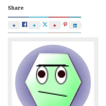
Share