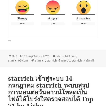
Sleepy
Angry
Surprise
0
%
0
%
0
%
…
รูป
เขียน
หมวด
ลิงก์
18 พฤศจิกายน 2025
starrich99.com
,
แบบ
เมื่อ
ป้าย
หมู่
starrich99.com
starrich
,
starrich เข้าสู่ระบบ
,
starrich เครดิตฟรี
เรื่อง
กำกับ
starrich เข้าสู่ระบบ 14
กรกฎาคม starrich ระบบสรุป
การถอนต่อวันดาวน์โหลดเป็น
ไฟล์ได้โปร่งใสตรวจสอบได้ Top
71 by Aisha