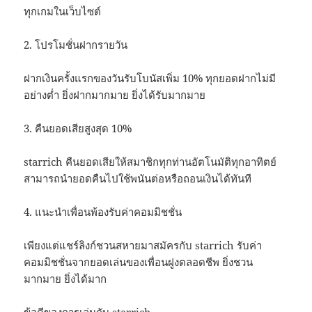
ทุกเกมในเว็บไซต์
2. โปรโมชั่นฝากรายวัน
ฝากเงินครั้งแรกของวันรับโบนัสเพิ่ม 10% ทุกยอดฝากไม่มี
อย่างต่ำ ยิ่งฝากมากมาย ยิ่งได้รับมากมาย
3. คืนยอดเสียสูงสุด 10%
starrich คืนยอดเสียให้สมาชิกทุกท่านอัตโนมัติทุกอาทิตย์
สามารถนำยอดคืนไปใช้พนันต่อหรือถอนเงินได้ทันที
4. แนะนำเพื่อนพ้องรับค่าคอมมิชชั่น
เพียงแต่แชร์ลิงก์ชวนสหายมาสมัครกับ starrich รับค่า
คอมมิชชั่นจากยอดเล่นของเพื่อนฝูงตลอดชีพ ยิ่งชวน
มากมาย ยิ่งได้มาก