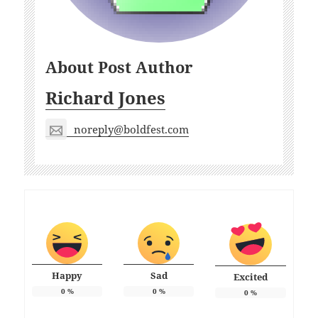
About Post Author
Richard Jones
noreply@boldfest.com
Happy
Sad
Excited
0
%
0
%
0
%