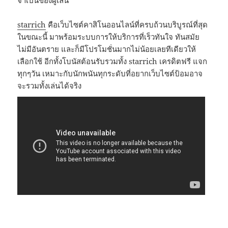
จำเป็นของผู้เล่น
starrich
คือเว็บไซต์คาสิโนออนไลน์ที่ครบถ้วนบริบูรณ์ที่สุด
ในขณะนี้ มาพร้อมระบบการให้บริการที่เร็วทันใจ ทันสมัย
ไม่มีอันตราย และก็มีโปรโมชั่นมากไม่น้อยเลยทีเดียวให้
เลือกใช้ อีกทั้งโบนัสต้อนรับรวมทั้ง starrich เครดิตฟรี แจก
ทุกๆวัน เหมาะกับนักพนันทุกระดับที่อยากเว็บไซต์ป้อมอาจ
จะรวมทั้งเล่นได้จริง