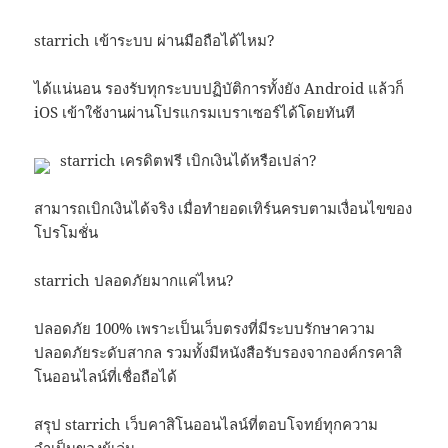
starrich เข้าระบบ ผ่านมือถือได้ไหม?
ได้แน่นอน รองรับทุกระบบปฏิบัติการทั้งยัง Android แล้วก็
iOS เข้าใช้งานผ่านโปรแกรมเบราเซอร์ได้โดยทันที
starrich เครดิตฟรี เบิกเงินได้หรือเปล่า?
สามารถเบิกเงินได้จริง เมื่อทำยอดเทิร์นครบตามเงื่อนไขของ
โปรโมชั่น
starrich ปลอดภัยมากแค่ไหน?
ปลอดภัย 100% เพราะเป็นเว็บตรงที่มีระบบรักษาความ
ปลอดภัยระดับสากล รวมทั้งมีหนังสือรับรองจากองค์กรคาสิ
โนออนไลน์ที่เชื่อถือได้
สรุป starrich เว็บคาสิโนออนไลน์ที่ตอบโจทย์ทุกความ