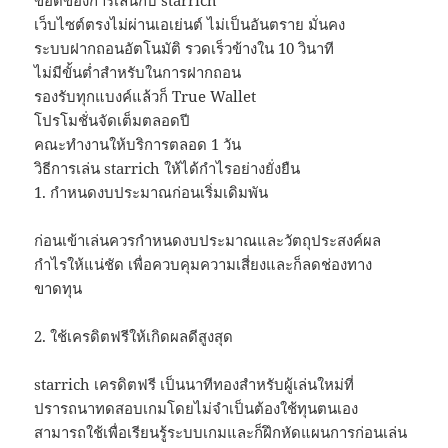
ข้อดีของการเล่นกับ starrich
เว็บไซต์ตรงไม่ผ่านเอเย่นต์ ไม่เป็นอันตราย มั่นคง
ระบบฝากถอนอัตโนมัติ รวดเร็วข้างใน 10 วินาที
ไม่มีขั้นต่ำสำหรับในการฝากถอน
รองรับทุกแบงค์แล้วก็ True Wallet
โปรโมชั่นจัดเต็มตลอดปี
คณะทำงานให้บริการตลอด 1 วัน
วิธีการเล่น starrich ให้ได้กำไรอย่างยั่งยืน
1. กำหนดงบประมาณก่อนเริ่มเดิมพัน
ก่อนเข้าเล่นควรกำหนดงบประมาณและวัตถุประสงค์ผล
กำไรให้แน่ชัด เพื่อควบคุมความเสี่ยงและก็ลดช่องทาง
ขาดทุน
2. ใช้เครดิตฟรีให้เกิดผลดีสูงสุด
starrich เครดิตฟรี เป็นนาทีทองสำหรับผู้เล่นใหม่ที่
ปรารถนาทดสอบเกมโดยไม่จำเป็นต้องใช้ทุนตนเอง
สามารถใช้เพื่อเรียนรู้ระบบเกมและก็ฝึกหัดแผนการก่อนเล่น