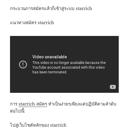
กระบวนการสมัครแล้วก็เข้าสู่ระบบ starrich
แนวทางสมัคร starrich
การ
starrich สมัคร
ทำเป็นง่ายๆเพียงแต่ปฏิบัติตามลำดับ
ต่อไปนี้:
ไปสู่เว็บไซต์หลักของ starrich