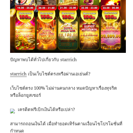
ปัญหาพบได้ทั่วไปเกี่ยวกับ starrich
starrich
เป็นเว็บไซต์ตรงหรือผ่านเอเย่นต์?
เว็บไซต์ตรง 100% ไม่ผ่านคนกลาง หมดปัญหาเรื่องทุจริต
หรือล็อกยูสเซอร์
เครดิตฟรีเบิกเงินได้หรือเปล่า?
สามารถถอนเงินได้ เมื่อทำยอดเทิร์นตามเงื่อนไขโปรโมชั่นที่
กำหนด