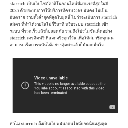
starrich เป็นเว็บไซต์คาสิโนออนไลน์ที่มาแรงที่สุดในปี
2025 ด้วยระบบการให้บริการที่ครบวงจร มั่นคง ไม่เป็น
อันตราย รวมทั้งล้ำยุคที่สุดในยุคนี้ ไม่ว่าจะเป็นการ starrich
สมัคร ที่ทำได้ง่ายในไม่กี่วินาที หรือระบบ starrich เข้า
ระบบ ที่รวดเร็วแล้วก็ปลอดภัย รวมถึงโปรโมชั่นเด็ดอย่าง
starrich เครดิตฟรี ที่แจกจริงทุกวี่วัน เพื่อให้สมาชิกทุกคน
สามารถเริ่มการพนันได้อย่างคุ้มค่าแล้วก็มั่นอกมั่นใจ
ทำไม starrich ถึงเป็นเว็บพนันออนไลน์ยอดนิยมสูงสุด