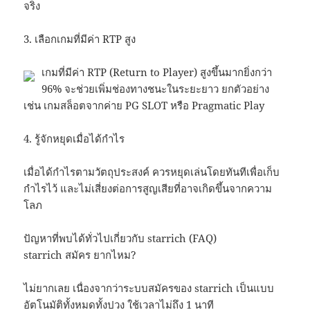
จริง
3. เลือกเกมที่มีค่า RTP สูง
เกมที่มีค่า RTP (Return to Player) สูงขึ้นมากยิ่งกว่า
96% จะช่วยเพิ่มช่องทางชนะในระยะยาว ยกตัวอย่าง
เช่น เกมสล็อตจากค่าย PG SLOT หรือ Pragmatic Play
4. รู้จักหยุดเมื่อได้กำไร
เมื่อได้กำไรตามวัตถุประสงค์ ควรหยุดเล่นโดยทันทีเพื่อเก็บ
กำไรไว้ และไม่เสี่ยงต่อการสูญเสียที่อาจเกิดขึ้นจากความ
โลภ
ปัญหาที่พบได้ทั่วไปเกี่ยวกับ starrich (FAQ)
starrich สมัคร ยากไหม?
ไม่ยากเลย เนื่องจากว่าระบบสมัครของ starrich เป็นแบบ
อัตโนมัติทั้งหมดทั้งปวง ใช้เวลาไม่ถึง 1 นาที