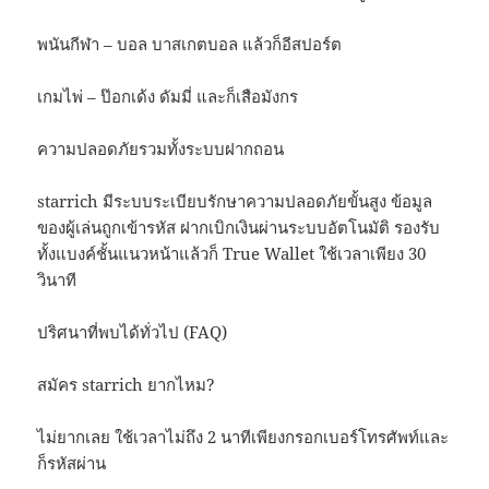
พนันกีฬา – บอล บาสเกตบอล แล้วก็อีสปอร์ต
เกมไพ่ – ป๊อกเด้ง ดัมมี่ และก็เสือมังกร
ความปลอดภัยรวมทั้งระบบฝากถอน
starrich มีระบบระเบียบรักษาความปลอดภัยขั้นสูง ข้อมูล
ของผู้เล่นถูกเข้ารหัส ฝากเบิกเงินผ่านระบบอัตโนมัติ รองรับ
ทั้งแบงค์ชั้นแนวหน้าแล้วก็ True Wallet ใช้เวลาเพียง 30
วินาที
ปริศนาที่พบได้ทั่วไป (FAQ)
สมัคร starrich ยากไหม?
ไม่ยากเลย ใช้เวลาไม่ถึง 2 นาทีเพียงกรอกเบอร์โทรศัพท์และ
ก็รหัสผ่าน