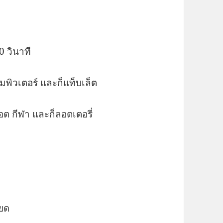
 วินาที
มพิวเตอร์ และก็แท็บเล็ต
ต กีฬา และก็ลอตเตอรี่
ยด