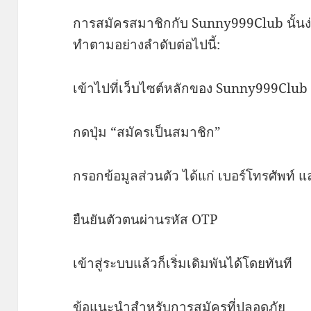
การสมัครสมาชิกกับ Sunny999Club นั้นง่
ทำตามอย่างลำดับต่อไปนี้:
เข้าไปที่เว็บไซต์หลักของ Sunny999Club
กดปุ่ม “สมัครเป็นสมาชิก”
กรอกข้อมูลส่วนตัว ได้แก่ เบอร์โทรศัพท์ แล
ยืนยันตัวตนผ่านรหัส OTP
เข้าสู่ระบบแล้วก็เริ่มเดิมพันได้โดยทันที
ข้อแนะนำสำหรับการสมัครที่ปลอดภัย