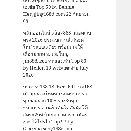
เล่นได้ทุกเกม เครดิตฟรี ที่ 1 ของ
เอเชีย Top 59 by Bennie
Hengjing168d.com 22 กันยายน
69
พนันออนไลน์ สล็อต888 สล็อตเว็บ
ตรง 2026 ประสบการณ์เล่นยุค
ใหม่ ระบบเสถียร พร้อมเกมให้
เลือกมากมาย เว็บใหญ่
Jin888.asia ทดลองเล่น Top 83
by Hellen 19 webแตกง่าย July
2026
บาคาร่า168 18 กันยา 69 sexy168
เปิดมุมมองใหม่ของเกมบาคาร่า
ทุกยอดฝาก 10% รองรับทุก
ธนาคาร ถอนเร็วทันใจ สัมผัสโต๊ะ
สดระดับพรีเมียม บาคาร่า สมัคร
ง่าย ได้โปรไว Top 97 by
Grazyna sexy168c.com