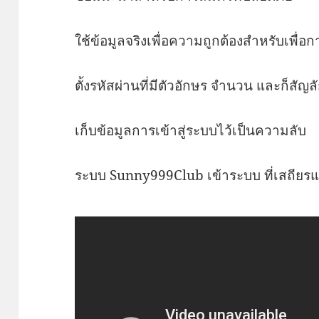
ใช้ข้อมูลจริงเพื่อความถูกต้องสำหรับเพื่
ตั้งรหัสผ่านที่มีตัวอักษร จำนวน และก็สัญ
เก็บข้อมูลการเข้าสู่ระบบไว้เป็นความลับ
ระบบ Sunny999Club เข้าระบบ ที่เสถียรแ