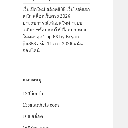
เว็บเปิดใหม่ สล็อต888 เว็บไซต์แจก
หนัก สล็อตเว็บตรง 2026
ประสบการณ์เล่นยุคใหม่ ระบบ
เสถียร พร้อมเกมให้เลือกมากมาย
ใหม่ล่าสุด Top 66 by Bryan
jin888.asia 11 ก.ย. 2026 พนัน
ออนไลน์
หมวดหมู่
123lionth
13satanbets.com
168 สล็อต
1688sagame