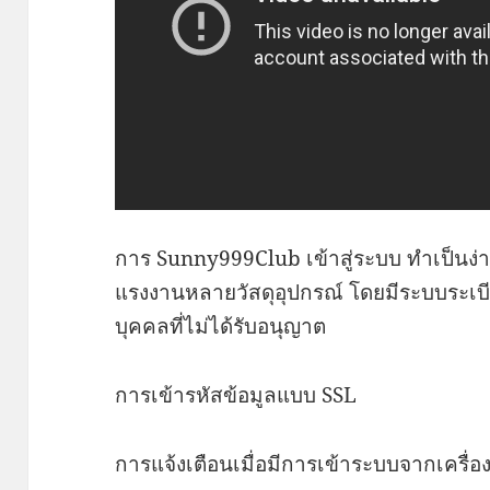
การ Sunny999Club เข้าสู่ระบบ ทำเป็นง่
แรงงานหลายวัสดุอุปกรณ์ โดยมีระบบระเบี
บุคคลที่ไม่ได้รับอนุญาต
การเข้ารหัสข้อมูลแบบ SSL
การแจ้งเตือนเมื่อมีการเข้าระบบจากเครื่อ