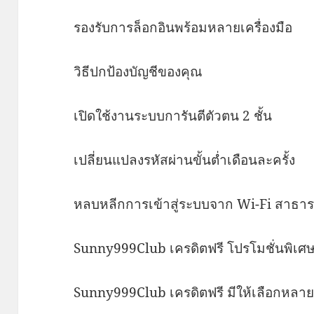
รองรับการล็อกอินพร้อมหลายเครื่องมือ
วิธีปกป้องบัญชีของคุณ
เปิดใช้งานระบบการันตีตัวตน 2 ชั้น
เปลี่ยนแปลงรหัสผ่านขั้นต่ำเดือนละครั้ง
หลบหลีกการเข้าสู่ระบบจาก Wi-Fi สาธา
Sunny999Club เครดิตฟรี โปรโมชั่นพิเศ
Sunny999Club เครดิตฟรี มีให้เลือกหลายแบ