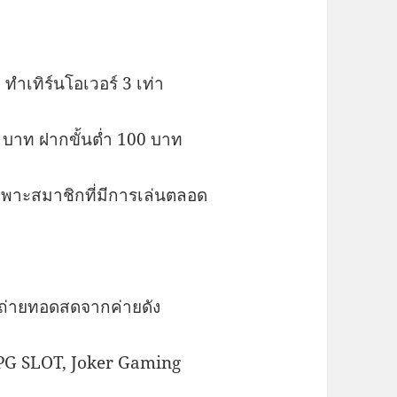
ทำเทิร์นโอเวอร์ 3 เท่า
 บาท ฝากขั้นต่ำ 100 บาท
ฉพาะสมาชิกที่มีการเล่นตลอด
ล ถ่ายทอดสดจากค่ายดัง
 PG SLOT, Joker Gaming