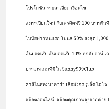
โปรโมชั่น รายละเอียด เงื่อนไข
ลงทะเบียนใหม่ รับเครดิตฟรี 100 บาททันที 
โบนัสฝากหนแรก โบนัส 50% สูงสุด 1,000
คืนยอดเสีย คืนยอดเสีย 10% ทุกสัปดาห์ เ
ประเภทเกมที่มีใน Sunny999Club
คาสิโนสด: บาคาร่า เสือมังกร รูเล็ต ไฮโ
สล็อตออนไลน์: สล็อตคุณภาพสูงจากค่าย