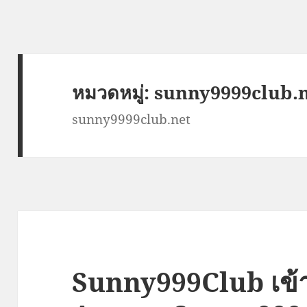
หมวดหมู่:
sunny9999club.
sunny9999club.net
Sunny999Club เข้า