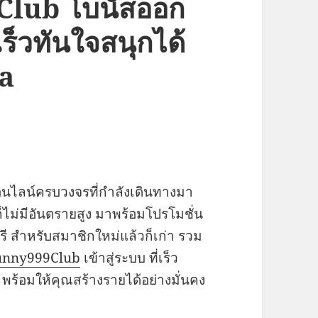
Club โบนัสออก
็วทันใจสนุกได้
na
นไลน์ครบวงจรที่กำลังเดินทางมา
ก็ไม่มีอันตรายสูง มาพร้อมโปรโมชั่น
รี สำหรับสมาชิกใหม่แล้วก็เก่า รวม
unny999Club
เข้าสู่ระบบ ที่เร็ว
ย พร้อมให้คุณสร้างรายได้อย่างมั่นคง