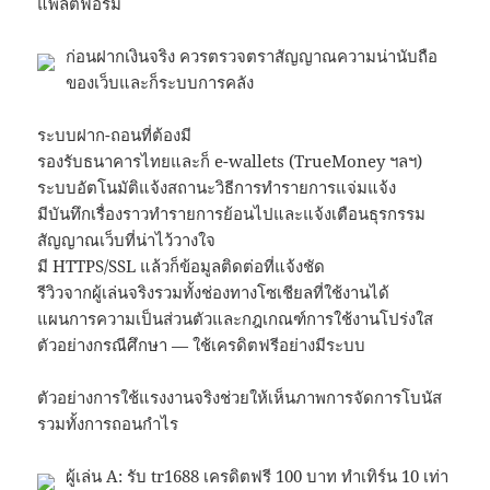
แพลตฟอร์ม
ก่อนฝากเงินจริง ควรตรวจตราสัญญาณความน่านับถือ
ของเว็บและก็ระบบการคลัง
ระบบฝาก-ถอนที่ต้องมี
รองรับธนาคารไทยและก็ e-wallets (TrueMoney ฯลฯ)
ระบบอัตโนมัติแจ้งสถานะวิธีการทำรายการแจ่มแจ้ง
มีบันทึกเรื่องราวทำรายการย้อนไปและแจ้งเตือนธุรกรรม
สัญญาณเว็บที่น่าไว้วางใจ
มี HTTPS/SSL แล้วก็ข้อมูลติดต่อที่แจ้งชัด
รีวิวจากผู้เล่นจริงรวมทั้งช่องทางโซเชียลที่ใช้งานได้
แผนการความเป็นส่วนตัวและกฎเกณฑ์การใช้งานโปร่งใส
ตัวอย่างกรณีศึกษา — ใช้เครดิตฟรีอย่างมีระบบ
ตัวอย่างการใช้แรงงานจริงช่วยให้เห็นภาพการจัดการโบนัส
รวมทั้งการถอนกำไร
ผู้เล่น A: รับ tr1688 เครดิตฟรี 100 บาท ทำเทิร์น 10 เท่า