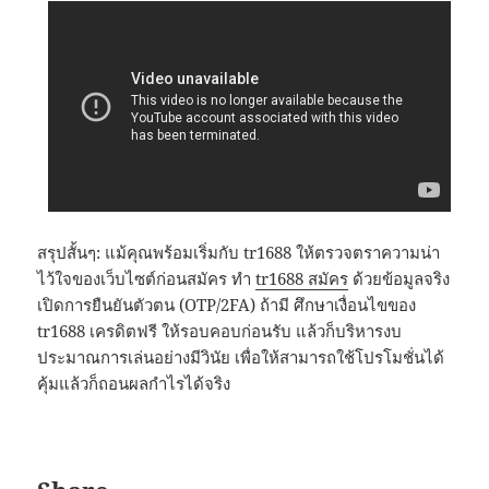
สรุปสั้นๆ: แม้คุณพร้อมเริ่มกับ tr1688 ให้ตรวจตราความน่า
ไว้ใจของเว็บไซต์ก่อนสมัคร ทำ
tr1688 สมัคร
ด้วยข้อมูลจริง
เปิดการยืนยันตัวตน (OTP/2FA) ถ้ามี ศึกษาเงื่อนไขของ
tr1688 เครดิตฟรี ให้รอบคอบก่อนรับ แล้วก็บริหารงบ
ประมาณการเล่นอย่างมีวินัย เพื่อให้สามารถใช้โปรโมชั่นได้
คุ้มแล้วก็ถอนผลกำไรได้จริง