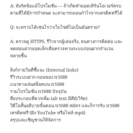
A: สังกัดข้อแม้โปรโมชั่น — ถ้าเกิดทำยอดเทิร์นโอเวอร์ครบ
ตามที่ได้มีการกำหนด จะสามารถถอนกำไรจากเครดิตฟรีได้
Q: จะทราบได้เช่นไรว่าเว็บไซต์ไม่เป็นอันตราย?
A: ตรวจดู HTTPS, รีวิวจากผู้เล่นจริง, หนทางการติดต่อ และ
ทดสอบฝากยอดเล็กเพื่อตรวจทานระบบก่อนฝากจำนวน
หลายชิ้น
ลิงก์ภายในที่ชี้แนะ (Internal links)
รีวิวระบบฝาก-ถอนของ tr1688
แนวทางเล่นสล็อตบน tr1688
รวมโปรโมชั่น tr1688 ปัจจุบัน
สื่อประกอบที่ควรเพิ่ม (alt text มีคีย์เวิร์ด)
วิดีโอสั้นอธิบายขั้นตอน tr1688 สมัคร และก็การรับ tr1688
เครดิตฟรี (ฝัง YouTube หรือไฟล์ mp4)
สรุปและเชิญชวนให้จัดการ