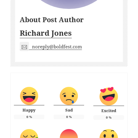
About Post Author
Richard Jones
noreply@boldfest.com
Happy
Sad
Excited
0
%
0
%
0
%