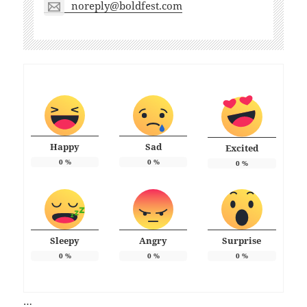
noreply@boldfest.com
Happy
Sad
Excited
0
%
0
%
0
%
Sleepy
Angry
Surprise
0
%
0
%
0
%
…