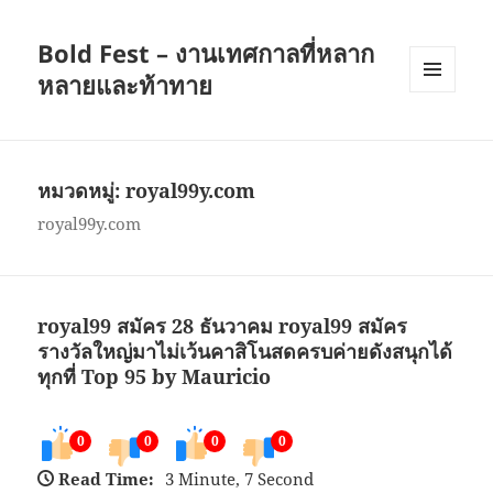
Bold Fest – งานเทศกาลที่หลาก
หลายและท้าทาย
เมนู
และวิด
เจ็ต
หมวดหมู่:
royal99y.com
royal99y.com
royal99 สมัคร 28 ธันวาคม royal99 สมัคร
รางวัลใหญ่มาไม่เว้นคาสิโนสดครบค่ายดังสนุกได้
ทุกที่ Top 95 by Mauricio
0
0
0
0
Read Time:
3 Minute, 7 Second