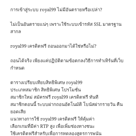
การเข้าสู่ระบบ royal99 ไม่มีอันตรายหรือเปล่า?
ไม่เป็นอันตรายแน่ๆ เพราะใช้ระบบเข้ารหัส SSL มาตรฐาน
สากล
royal99 เครดิตฟรี ถอนออกมาได้ใช่หรือไม่?
ถอนได้จริง เพียงแค่ปฏิบัติตามข้อตกลงวิธีการทำเทิร์นที่เว็บ
กำหนด
ตารางเปรียบเทียบสิทธิพิเศษ royal99
ประเภทสมาชิก สิทธิพิเศษ โปรโมชั่น
สมาชิกใหม่ สมัครฟรี royal99 เครดิตฟรี ทันที
สมาชิกตอนนี้ ระบบฝากถอนอัตโนมัติ โบนัสฝากรายวัน คืน
ยอดเสีย
แนวทางการใช้ royal99 เครดิตฟรี ให้คุ้มค่า
เลือกเกมที่มีค่า RTP สูง เพื่อเพิ่มช่องทางชนะ
ใช้เครดิตฟรีสำหรับเพื่อการทดลองสูตรการพนัน