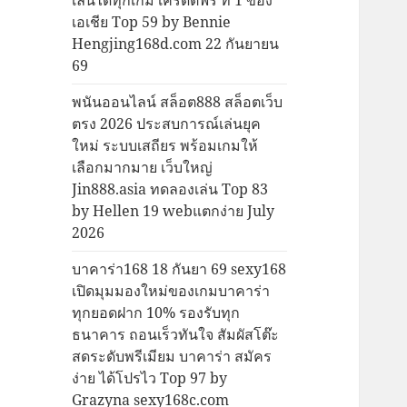
เล่นได้ทุกเกม เครดิตฟรี ที่ 1 ของ
เอเชีย Top 59 by Bennie
Hengjing168d.com 22 กันยายน
69
พนันออนไลน์ สล็อต888 สล็อตเว็บ
ตรง 2026 ประสบการณ์เล่นยุค
ใหม่ ระบบเสถียร พร้อมเกมให้
เลือกมากมาย เว็บใหญ่
Jin888.asia ทดลองเล่น Top 83
by Hellen 19 webแตกง่าย July
2026
บาคาร่า168 18 กันยา 69 sexy168
เปิดมุมมองใหม่ของเกมบาคาร่า
ทุกยอดฝาก 10% รองรับทุก
ธนาคาร ถอนเร็วทันใจ สัมผัสโต๊ะ
สดระดับพรีเมียม บาคาร่า สมัคร
ง่าย ได้โปรไว Top 97 by
Grazyna sexy168c.com