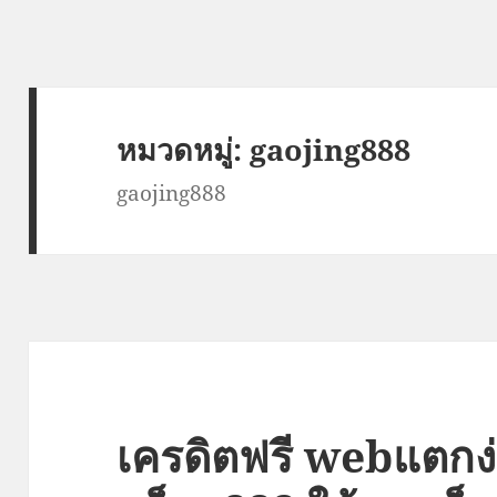
หมวดหมู่:
gaojing888
gaojing888
เครดิตฟรี webแตกง่