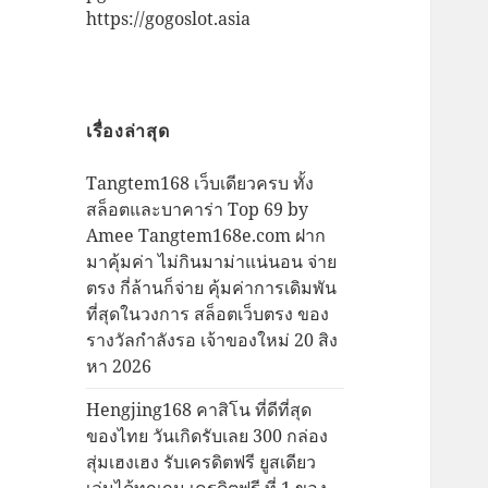
https://gogoslot.asia
เรื่องล่าสุด
Tangtem168 เว็บเดียวครบ ทั้ง
สล็อตและบาคาร่า Top 69 by
Amee Tangtem168e.com ฝาก
มาคุ้มค่า ไม่กินมาม่าแน่นอน จ่าย
ตรง กี่ล้านก็จ่าย คุ้มค่าการเดิมพัน
ที่สุดในวงการ สล็อตเว็บตรง ของ
รางวัลกำลังรอ เจ้าของใหม่ 20 สิง
หา 2026
Hengjing168 คาสิโน ที่ดีที่สุด
ของไทย วันเกิดรับเลย 300 กล่อง
สุ่มเฮงเฮง รับเครดิตฟรี ยูสเดียว