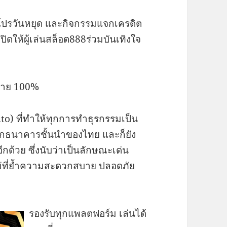
ิด โปรวันหยุด และกิจกรรมแจกเครดิต
ดให้ผู้เล่นสล็อต888ร่วมบันเทิงใจ
ตราย 100%
o) ที่ทำให้ทุกการทำธุรกรรมเป็น
บทุกธนาคารชั้นนำของไทย และก็ยัง
ีกด้วย ซึ่งนับว่าเป็นลักษณะเด่น
ม่ที่ย้ำความสะดวกสบาย ปลอดภัย
รองรับทุกแพลตฟอร์ม เล่นได้