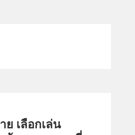
าย เลือกเล่น