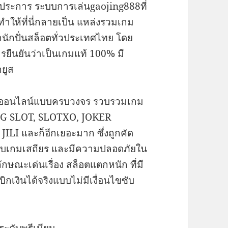
นาประการ ระบบการเล่นgaojing888ที่
 ทำให้ที่นี่กลายเป็น แหล่งรวมเกม
กนักปั่นสล็อตทั่วประเทศไทย โดย
การยืนยันว่าเป็นเกมแท้ 100% มี
กยูส
็อตออนไลน์แบบครบวงจร รวบรวมเกม
 PG SLOT, SLOTXO, JOKER
LI และก็อีกเยอะมาก ซึ่งถูกคัด
ะบบเกมเสถียร และมีความปลอดภัยใน
กษณะเด่นเรื่อง สล็อตแตกหนัก ที่มี
เบิกเงินได้จริงแบบไม่มีเงื่อนไขซับ