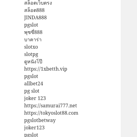
สล็อตเว็บตรง
สล็อต888
JINDA888
pgslot
พุซซี่888
บาคาร่า
slotxo
slotpg
ดูหนังโป๊
https://1xbetth.vip
pgslot
allbet24
pg slot
joker 123
https://samurai777.net
https://tokyoslot88.com
pgslotbetway
joker123
pgslot