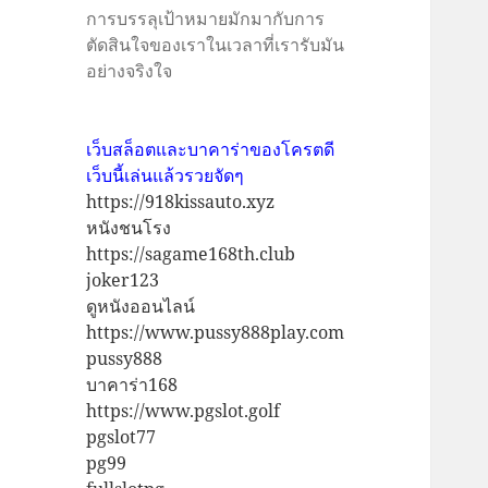
การบรรลุเป้าหมายมักมากับการ
ตัดสินใจของเราในเวลาที่เรารับมัน
อย่างจริงใจ
เว็บสล็อตและบาคาร่าของโครตดี
เว็บนี้เล่นแล้วรวยจัดๆ
https://918kissauto.xyz
หนังชนโรง
https://sagame168th.club
joker123
ดูหนังออนไลน์
https://www.pussy888play.com
pussy888
บาคาร่า168
https://www.pgslot.golf
pgslot77
pg99