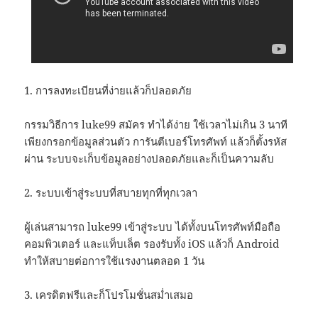
1. การลงทะเบียนที่ง่ายแล้วก็ปลอดภัย
กรรมวิธีการ luke99 สมัคร ทำได้ง่าย ใช้เวลาไม่เกิน 3 นาที
เพียงกรอกข้อมูลส่วนตัว การันตีเบอร์โทรศัพท์ แล้วก็ตั้งรหัส
ผ่าน ระบบจะเก็บข้อมูลอย่างปลอดภัยและก็เป็นความลับ
2. ระบบเข้าสู่ระบบที่สบายทุกที่ทุกเวลา
ผู้เล่นสามารถ luke99 เข้าสู่ระบบ ได้ทั้งบนโทรศัพท์มือถือ
คอมพิวเตอร์ และแท็บเล็ต รองรับทั้ง iOS แล้วก็ Android
ทำให้สบายต่อการใช้แรงงานตลอด 1 วัน
3. เครดิตฟรีและก็โปรโมชั่นสม่ำเสมอ