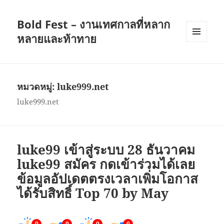
Bold Fest – งานเทศกาลที่หลาก
หลายและท้าทาย
เมนู
และวิด
เจ็ต
หมวดหมู่:
luke999.net
luke999.net
luke99 เข้าสู่ระบบ 28 ธันวาคม
luke99 สมัคร กดเข้าร่วมได้เลย
ข้อมูลอัปเดตตรงเวลาเพิ่มโอกาส
ได้รับสิทธิ์ Top 70 by May
0
0
0
0