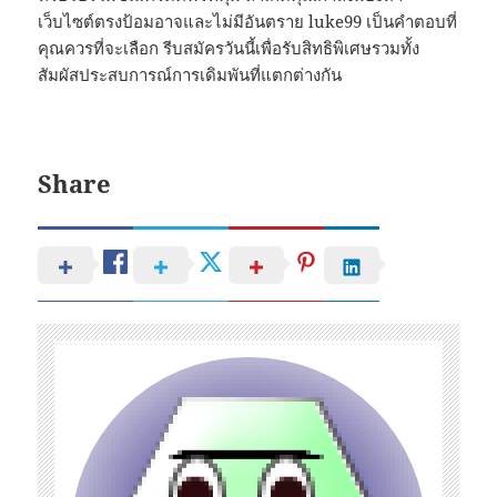
เว็บไซต์ตรงป้อมอาจและไม่มีอันตราย luke99 เป็นคำตอบที่
คุณควรที่จะเลือก รีบสมัครวันนี้เพื่อรับสิทธิพิเศษรวมทั้ง
สัมผัสประสบการณ์การเดิมพันที่แตกต่างกัน
Share