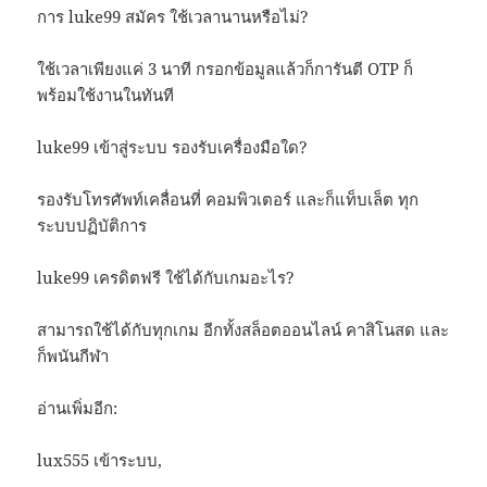
การ luke99 สมัคร ใช้เวลานานหรือไม่?
ใช้เวลาเพียงแค่ 3 นาที กรอกข้อมูลแล้วก็การันตี OTP ก็
พร้อมใช้งานในทันที
luke99 เข้าสู่ระบบ รองรับเครื่องมือใด?
รองรับโทรศัพท์เคลื่อนที่ คอมพิวเตอร์ และก็แท็บเล็ต ทุก
ระบบปฏิบัติการ
luke99 เครดิตฟรี ใช้ได้กับเกมอะไร?
สามารถใช้ได้กับทุกเกม อีกทั้งสล็อตออนไลน์ คาสิโนสด และ
ก็พนันกีฬา
อ่านเพิ่มอีก:
lux555 เข้าระบบ,