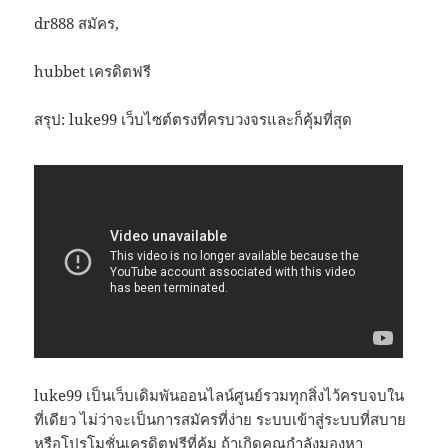
dr888 สมัคร,
hubbet เครดิตฟรี
สรุป: luke99 เว็บไซต์ตรงที่ครบวงจรและก็คุ้มที่สุด
luke99 เป็นเว็บเดิมพันออนไลน์ศูนย์รวมทุกสิ่งไว้ครบจบใน
ที่เดียว ไม่ว่าจะเป็นการสมัครที่ง่าย ระบบเข้าสู่ระบบที่สบาย
หรือโปรโมชั่นเครดิตฟรีที่คุ้ม ถ้าเกิดคุณกำลังมองหา