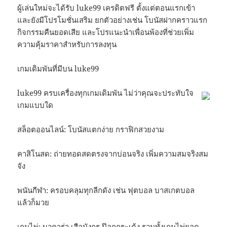
ผู้เล่นใหม่จะได้รับ luke99 เครดิตฟรี ตั้งแต่ตอนแรกเข้า
และยังมีโปรโมชั่นเสริม ยกตัวอย่างเช่น โบนัสฝากคราวแรก
กิจกรรมคืนยอดเสีย และโปรแนะนำเพื่อนพ้องที่ช่วยเพิ่ม
ความคุ้มราคาสำหรับการลงทุน
เกมเดิมพันที่มีบน luke99
luke99 ครบเครื่องทุกเกมเดิมพัน ไม่ว่าคุณจะประทับใจ
เกมแบบใด
สล็อตออนไลน์: โบนัสแตกง่าย กราฟิกสวยงาม
คาสิโนสด: ถ่ายทอดสดตรงจากบ่อนจริง เพิ่มความสมจริงสม
จัง
พนันกีฬา: ครอบคลุมทุกลีกดัง เช่น ฟุตบอล บาสเกตบอล
แล้วก็มวย
เกมไพ่: บาคาร่า เสือมังกร ป๊อกกระเด้ง รวมทั้งเกมไพ่ยอด