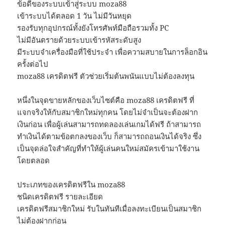
ข้อดีของระบบเข้าสู่ระบบ moza88
เข้าระบบได้ตลอด 1 วัน ไม่มีวันหยุด
รองรับทุกอุปกรณ์ทั้งยังโทรศัพท์มือถือรวมทั้ง PC
ไม่มีอันตรายด้วยระบบเข้ารหัสระดับสูง
มีระบบจำเครื่องมือที่ใช้ประจำ เพื่อความสบายในการล็อกอิน
ครั้งต่อไป
moza88 เครดิตฟรี ตัวช่วยเริ่มต้นพนันแบบไม่ต้องลงทุน
หนึ่งในจุดขายหลักของเว็บไซต์คือ moza88 เครดิตฟรี ที่
แจกจริงให้กับสมาชิกใหม่ทุกคน โดยไม่จำเป็นจะต้องฝาก
เงินก่อน เพื่อผู้เล่นสามารถทดลองเล่นเกมได้ฟรี ถ้าสามารถ
ทำเงินได้ตามข้อตกลงของเว็บ ก็สามารถถอนเงินได้จริง ซึ่ง
เป็นจุดล่อใจสำคัญที่ทำให้ผู้เล่นคนใหม่สมัครเข้ามาใช้งาน
โดยตลอด
ประเภทของเครดิตฟรีใน moza88
ชนิดเครดิตฟรี รายละเอียด
เครดิตฟรีสมาชิกใหม่ รับในทันทีเมื่อลงทะเบียนเป็นสมาชิก
ไม่ต้องฝากก่อน