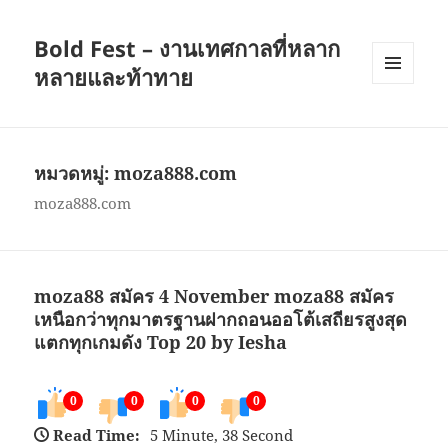
Bold Fest – งานเทศกาลที่หลาก
หลายและท้าทาย
เมนู
และวิด
เจ็ต
หมวดหมู่:
moza888.com
moza888.com
moza88 สมัคร 4 November moza88 สมัคร
เหนือกว่าทุกมาตรฐานฝากถอนออโต้เสถียรสูงสุด
แตกทุกเกมดัง Top 20 by Iesha
0
0
0
0
Read Time:
5 Minute, 38 Second