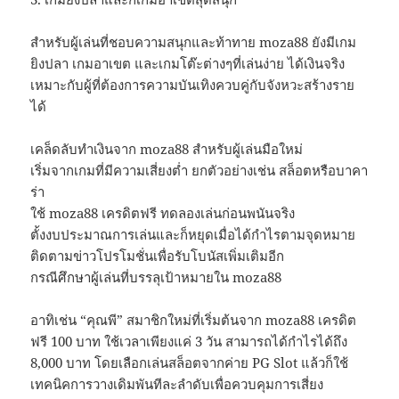
สำหรับผู้เล่นที่ชอบความสนุกและท้าทาย moza88 ยังมีเกม
ยิงปลา เกมอาเขต และเกมโต๊ะต่างๆที่เล่นง่าย ได้เงินจริง
เหมาะกับผู้ที่ต้องการความบันเทิงควบคู่กับจังหวะสร้างราย
ได้
เคล็ดลับทำเงินจาก moza88 สำหรับผู้เล่นมือใหม่
เริ่มจากเกมที่มีความเสี่ยงต่ำ ยกตัวอย่างเช่น สล็อตหรือบาคา
ร่า
ใช้ moza88 เครดิตฟรี ทดลองเล่นก่อนพนันจริง
ตั้งงบประมาณการเล่นและก็หยุดเมื่อได้กำไรตามจุดหมาย
ติดตามข่าวโปรโมชั่นเพื่อรับโบนัสเพิ่มเติมอีก
กรณีศึกษาผู้เล่นที่บรรลุเป้าหมายใน moza88
อาทิเช่น “คุณพี” สมาชิกใหม่ที่เริ่มต้นจาก moza88 เครดิต
ฟรี 100 บาท ใช้เวลาเพียงแค่ 3 วัน สามารถได้กำไรได้ถึง
8,000 บาท โดยเลือกเล่นสล็อตจากค่าย PG Slot แล้วก็ใช้
เทคนิคการวางเดิมพันทีละลำดับเพื่อควบคุมการเสี่ยง