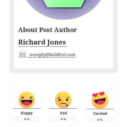
About Post Author
Richard Jones
noreply@boldfest.com
Happy
Sad
Excited
0
%
0
%
0
%