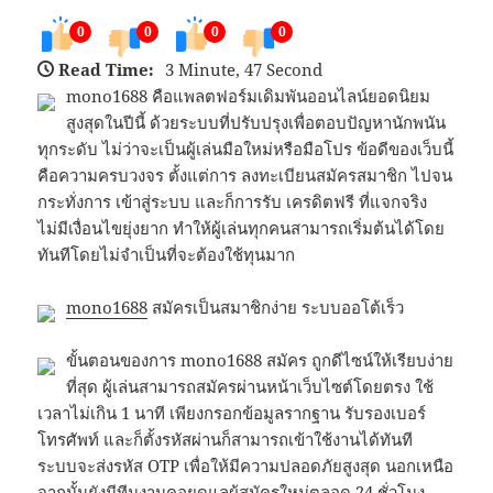
0
0
0
0
Read Time:
3 Minute, 47 Second
mono1688 คือแพลตฟอร์มเดิมพันออนไลน์ยอดนิยม
สูงสุดในปีนี้ ด้วยระบบที่ปรับปรุงเพื่อตอบปัญหานักพนัน
ทุกระดับ ไม่ว่าจะเป็นผู้เล่นมือใหม่หรือมือโปร ข้อดีของเว็บนี้
คือความครบวงจร ตั้งแต่การ ลงทะเบียนสมัครสมาชิก ไปจน
กระทั่งการ เข้าสู่ระบบ และก็การรับ เครดิตฟรี ที่แจกจริง
ไม่มีเงื่อนไขยุ่งยาก ทำให้ผู้เล่นทุกคนสามารถเริ่มต้นได้โดย
ทันทีโดยไม่จำเป็นที่จะต้องใช้ทุนมาก
mono1688
สมัครเป็นสมาชิกง่าย ระบบออโต้เร็ว
ขั้นตอนของการ mono1688 สมัคร ถูกดีไซน์ให้เรียบง่าย
ที่สุด ผู้เล่นสามารถสมัครผ่านหน้าเว็บไซต์โดยตรง ใช้
เวลาไม่เกิน 1 นาที เพียงกรอกข้อมูลรากฐาน รับรองเบอร์
โทรศัพท์ และก็ตั้งรหัสผ่านก็สามารถเข้าใช้งานได้ทันที
ระบบจะส่งรหัส OTP เพื่อให้มีความปลอดภัยสูงสุด นอกเหนือ
จากนั้นยังมีทีมงานคอยดูแลผู้สมัครใหม่ตลอด 24 ชั่วโมง