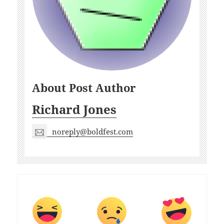
About Post Author
Richard Jones
noreply@boldfest.com