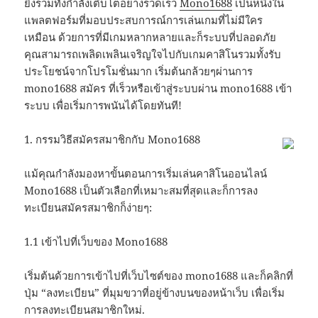
ยิ่งรวมทั้งกำลังเติบโตอย่างรวดเร็ว
Mono1688
เป็นหนึ่งใน
แพลตฟอร์มที่มอบประสบการณ์การเล่นเกมที่ไม่มีใคร
เหมือน ด้วยการที่มีเกมหลากหลายและก็ระบบที่ปลอดภัย
คุณสามารถเพลิดเพลินเจริญใจไปกับเกมคาสิโนรวมทั้งรับ
ประโยชน์จากโปรโมชั่นมาก เริ่มต้นกล้วยๆผ่านการ
mono1688 สมัคร ที่เร็วหรือเข้าสู่ระบบผ่าน mono1688 เข้า
ระบบ เพื่อเริ่มการพนันได้โดยทันที!
1. กรรมวิธีสมัครสมาชิกกับ Mono1688
แม้คุณกำลังมองหาขั้นตอนการเริ่มเล่นคาสิโนออนไลน์
Mono1688 เป็นตัวเลือกที่เหมาะสมที่สุดและก็การลง
ทะเบียนสมัครสมาชิกก็ง่ายๆ:
1.1 เข้าไปที่เว็บของ Mono1688
เริ่มต้นด้วยการเข้าไปที่เว็บไซต์ของ mono1688 และก็คลิกที่
ปุ่ม “ลงทะเบียน” ที่มุมขวาที่อยู่ข้างบนของหน้าเว็บ เพื่อเริ่ม
การลงทะเบียนสมาชิกใหม่.