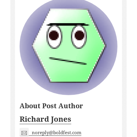
About Post Author
Richard Jones
noreply@boldfest.com