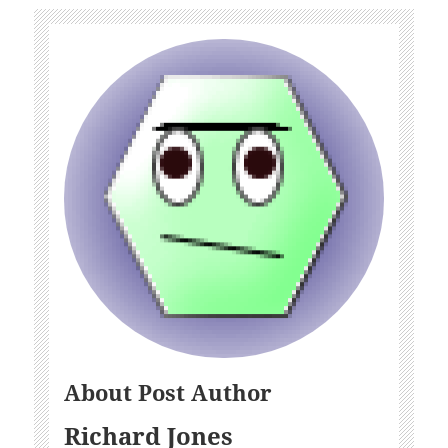
About Post Author
Richard Jones