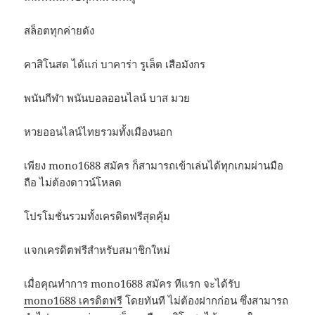
สล็อตทุกค่ายดัง
คาสิโนสด ได้แก่ บาคาร่า รูเล็ต เสือมังกร
พนันกีฬา พนันบอลออนไลน์ บาส มวย
หวยออนไลน์ไทยรวมทั้งเมืองนอก
เพียง mono1688 สมัคร ก็สามารถเข้าเล่นได้ทุกเกมผ่านมือ
ถือ ไม่ต้องดาวน์โหลด
โปรโมชั่นรวมทั้งเครดิตฟรีสุดคุ้ม
แจกเครดิตฟรีสำหรับสมาชิกใหม่
เมื่อคุณทำการ mono1688 สมัคร ทีแรก จะได้รับ
mono1688 เครดิตฟรี
โดยทันที ไม่ต้องฝากก่อน ซึ่งสามารถ