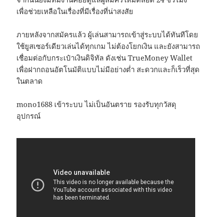
เพื่อช่วยเหลือในเรื่องที่มีเรื่องที่น่าสงสัย
ภายหลังจากสมัครแล้ว ผู้เล่นสามารถเข้าสู่ระบบได้ทันทีโดย
ใช้ยูสเซอร์เดียวเล่นได้ทุกเกม ไม่ต้องโยกเงิน และยังสามารถ
เชื่อมต่อกับกระเป๋าเงินดิจิทัล ดังเช่น TrueMoney Wallet
เพื่อฝากถอนอัตโนมัติแบบไม่มีอย่างต่ำ สะดวกและก็เร็วที่สุด
ในตลาด
mono1688 เข้าระบบ ไม่เป็นอันตราย รองรับทุกวัสดุ
อุปกรณ์