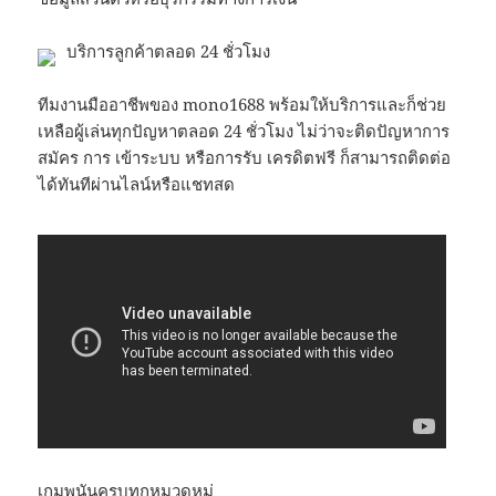
บริการลูกค้าตลอด 24 ชั่วโมง
ทีมงานมืออาชีพของ mono1688 พร้อมให้บริการและก็ช่วย
เหลือผู้เล่นทุกปัญหาตลอด 24 ชั่วโมง ไม่ว่าจะติดปัญหาการ
สมัคร การ เข้าระบบ หรือการรับ เครดิตฟรี ก็สามารถติดต่อ
ได้ทันทีผ่านไลน์หรือแชทสด
เกมพนันครบทุกหมวดหมู่