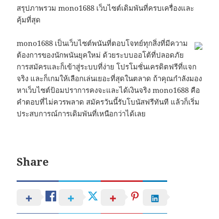
สรุปภาพรวม mono1688 เว็บไซต์เดิมพันที่ครบเครื่องและ
คุ้มที่สุด
mono1688 เป็นเว็บไซต์พนันที่ตอบโจทย์ทุกสิ่งที่มีความ
ต้องการของนักพนันยุคใหม่ ด้วยระบบออโต้ที่ปลอดภัย
การสมัครและก็เข้าสู่ระบบที่ง่าย โปรโมชั่นเครดิตฟรีที่แจก
จริง และก็เกมให้เลือกเล่นเยอะที่สุดในตลาด ถ้าคุณกำลังมอง
หาเว็บไซต์ป้อมปราการคงจะและได้เงินจริง mono1688 คือ
คำตอบที่ไม่ควรพลาด สมัครวันนี้รับโบนัสฟรีทันที แล้วก็เริ่ม
ประสบการณ์การเดิมพันที่เหนือกว่าได้เลย
Share