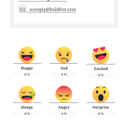
noreply@boldfest.com
Happy
Sad
Excited
0
%
0
%
0
%
Sleepy
Angry
Surprise
0
%
0
%
0
%