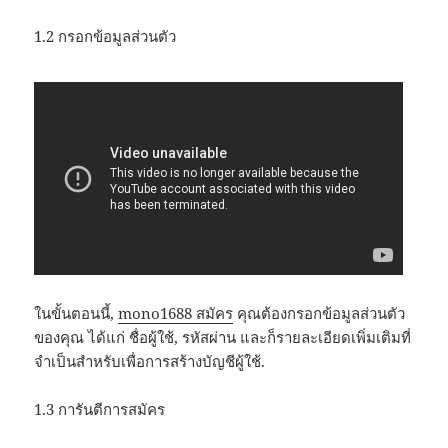
1.2 กรอกข้อมูลส่วนตัว
ในขั้นตอนนี้,
mono1688 สมัคร
คุณต้องกรอกข้อมูลส่วนตัว
ของคุณ ได้แก่ ชื่อผู้ใช้, รหัสผ่าน และก็รายละเอียดเพิ่มเติมที่
จำเป็นสำหรับเพื่อการสร้างบัญชีผู้ใช้.
1.3 การันตีการสมัคร