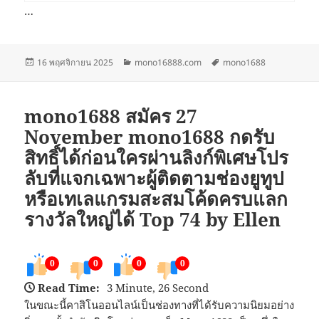
…
เขียน
หมวด
ป้าย
16 พฤศจิกายน 2025
mono16888.com
mono1688
เมื่อ
หมู่
กำกับ
mono1688 สมัคร 27
November mono1688 กดรับ
สิทธิ์ได้ก่อนใครผ่านลิงก์พิเศษโปร
ลับที่แจกเฉพาะผู้ติดตามช่องยูทูป
หรือเทเลแกรมสะสมโค้ดครบแลก
รางวัลใหญ่ได้ Top 74 by Ellen
0
0
0
0
Read Time:
3 Minute, 26 Second
ในขณะนี้คาสิโนออนไลน์เป็นช่องทางที่ได้รับความนิยมอย่าง