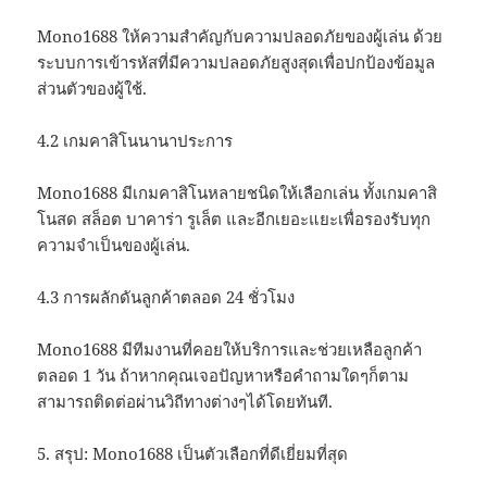
Mono1688 ให้ความสำคัญกับความปลอดภัยของผู้เล่น ด้วย
ระบบการเข้ารหัสที่มีความปลอดภัยสูงสุดเพื่อปกป้องข้อมูล
ส่วนตัวของผู้ใช้.
4.2 เกมคาสิโนนานาประการ
Mono1688 มีเกมคาสิโนหลายชนิดให้เลือกเล่น ทั้งเกมคาสิ
โนสด สล็อต บาคาร่า รูเล็ต และอีกเยอะแยะเพื่อรองรับทุก
ความจำเป็นของผู้เล่น.
4.3 การผลักดันลูกค้าตลอด 24 ชั่วโมง
Mono1688 มีทีมงานที่คอยให้บริการและช่วยเหลือลูกค้า
ตลอด 1 วัน ถ้าหากคุณเจอปัญหาหรือคำถามใดๆก็ตาม
สามารถติดต่อผ่านวิถีทางต่างๆได้โดยทันที.
5. สรุป: Mono1688 เป็นตัวเลือกที่ดีเยี่ยมที่สุด