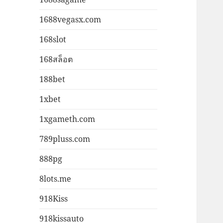
1688vegasx.com
168slot
168สล็อต
188bet
1xbet
1xgameth.com
789pluss.com
888pg
8lots.me
918Kiss
918kissauto