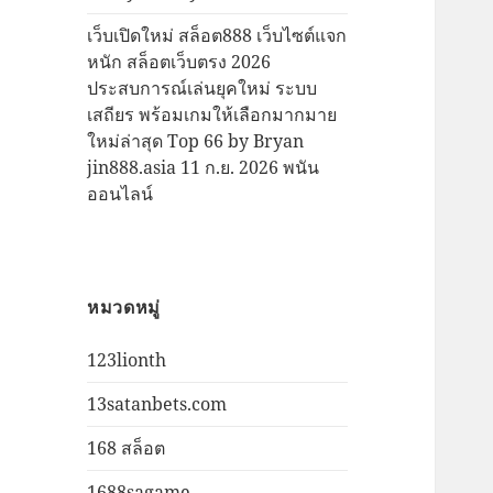
เว็บเปิดใหม่ สล็อต888 เว็บไซต์แจก
หนัก สล็อตเว็บตรง 2026
ประสบการณ์เล่นยุคใหม่ ระบบ
เสถียร พร้อมเกมให้เลือกมากมาย
ใหม่ล่าสุด Top 66 by Bryan
jin888.asia 11 ก.ย. 2026 พนัน
ออนไลน์
หมวดหมู่
123lionth
13satanbets.com
168 สล็อต
1688sagame