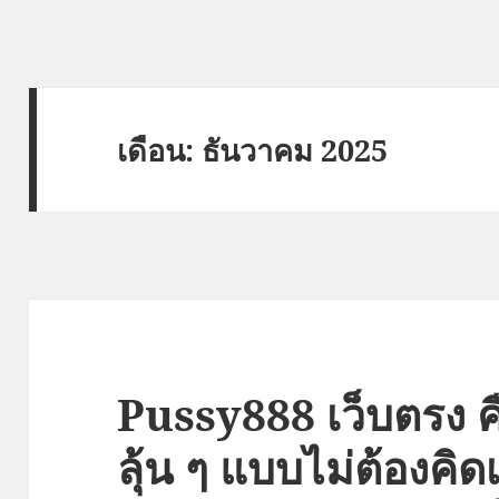
เดือน:
ธันวาคม 2025
Pussy888 เว็บตรง คื
ลุ้น ๆ แบบไม่ต้องคิ