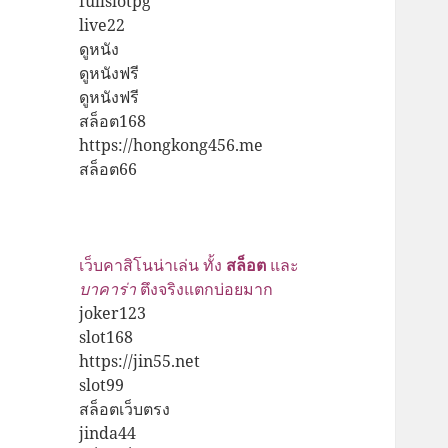
fullslotpg
live22
ดูหนัง
ดูหนังฟรี
ดูหนังฟรี
สล็อต168
https://hongkong456.me
สล็อต66
เว็บคาสิโนน่าเล่น ทั้ง
สล็อต
และ
บาคาร่า
ตึงจริงแตกบ่อยมาก
joker123
slot168
https://jin55.net
slot99
สล็อตเว็บตรง
jinda44