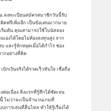
ั่น ลงทะเบียนสมัครสมาชิกวันนี้รับ
ดิตฟรีเพิ่มอีก เป็นข้อเด่นมากมาย
รเริ่มต้น คุณสามารถใช้โบนัสลอง
นเองได้โดยไม่ต้องลงทุนสูง จาก
บ และรู้จักหยุดเมื่อได้กำไร ช่อง
ากอย่างที่คิด
ิกเงินจริงได้รวดเร็วทันใจ เชื่อถือ
่อเนื่อง สิ่งแรกที่รู้สึกได้ชัดเจน
้ ไม่ว่าจะเป็นจำนวนเกมที่
รเล่นที่ลื่นไหล ทำให้รู้เรื่องได้