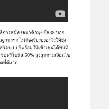
ธีการสมัครสมาชิกพุซซี่888 บอก
ลฐานราก ไม่ต้องรับรองอะไรให้ยุ่ง
ร็จระบบก็พร้อมให้เข้าเล่นได้ทันที
้ รับฟรีโบนัส 50% สูงสุดตามเงื่อนไข
ดที่ดีมาก