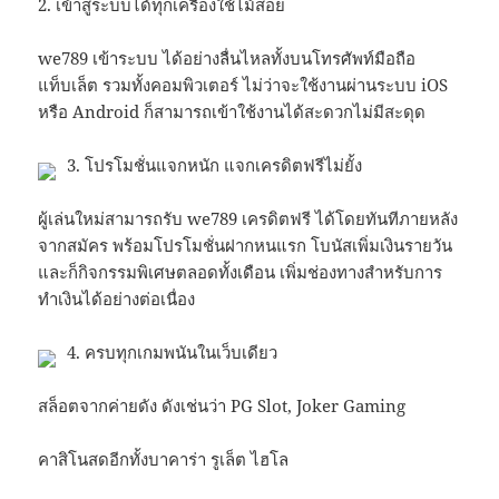
2. เข้าสู่ระบบได้ทุกเครื่องใช้ไม้สอย
we789 เข้าระบบ ได้อย่างลื่นไหลทั้งบนโทรศัพท์มือถือ
แท็บเล็ต รวมทั้งคอมพิวเตอร์ ไม่ว่าจะใช้งานผ่านระบบ iOS
หรือ Android ก็สามารถเข้าใช้งานได้สะดวกไม่มีสะดุด
3. โปรโมชั่นแจกหนัก แจกเครดิตฟรีไม่ยั้ง
ผู้เล่นใหม่สามารถรับ we789 เครดิตฟรี ได้โดยทันทีภายหลัง
จากสมัคร พร้อมโปรโมชั่นฝากหนแรก โบนัสเพิ่มเงินรายวัน
และก็กิจกรรมพิเศษตลอดทั้งเดือน เพิ่มช่องทางสำหรับการ
ทำเงินได้อย่างต่อเนื่อง
4. ครบทุกเกมพนันในเว็บเดียว
สล็อตจากค่ายดัง ดังเช่นว่า PG Slot, Joker Gaming
คาสิโนสดอีกทั้งบาคาร่า รูเล็ต ไฮโล