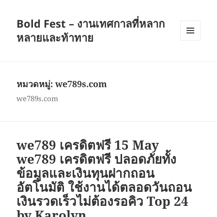
Bold Fest – งานเทศกาลที่หลาก
หลายและท้าทาย
เมนู
และวิด
เจ็ต
หมวดหมู่:
we789s.com
we789s.com
we789 เครดิตฟรี 15 May
we789 เครดิตฟรี ปลอดภัยทั้ง
ข้อมูลและเงินทุนฝากถอน
อัตโนมัติ ใช้งานได้ตลอดวันถอน
เงินรวดเร็วไม่ต้องรอคิว Top 24
by Karolyn