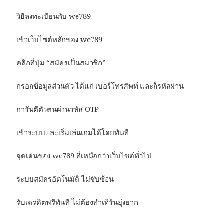
วิธีลงทะเบียนกับ we789
เข้าเว็บไซต์หลักของ we789
คลิกที่ปุ่ม “สมัครเป็นสมาชิก”
กรอกข้อมูลส่วนตัว ได้แก่ เบอร์โทรศัพท์ และก็รหัสผ่าน
การันตีตัวตนผ่านรหัส OTP
เข้าระบบและเริ่มเล่นเกมได้โดยทันที
จุดเด่นของ we789 ที่เหนือกว่าเว็บไซต์ทั่วไป
ระบบสมัครอัตโนมัติ ไม่ซับซ้อน
รับเครดิตฟรีทันที ไม่ต้องทำเทิร์นยุ่งยาก