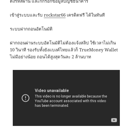
ตั้งรหัสผ่าน และก็กรอกข้อมูลบัญชีธนาคาร
เข้าสู่ระบบและรับ
rockstar66
เครดิตฟรี ได้ในทันที
ระบบฝากถอนอัตโนมัติ
ฝากถอนผ่านระบบอัตโนมัติไม่ต้องแจ้งสลิป ใช้เวลาไม่เกิน
10 วินาที รองรับทั้งยังแบงค์ไทยแล้วก็ TrueMoney Wallet
ไม่มีอย่างน้อย ถอนได้สูงสุดวันละ 2 ล้านบาท