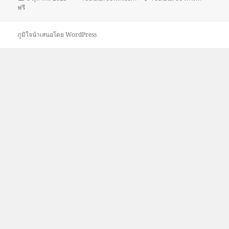
เมื่อ
หมู่
กำกับ
ฟรี
ภูมิใจนำเสนอโดย WordPress