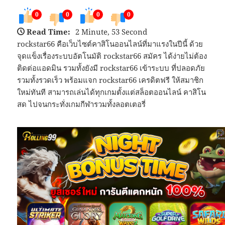
0
0
0
0
Read Time:
2 Minute, 53 Second
rockstar66 คือเว็บไซต์คาสิโนออนไลน์ที่มาแรงในปีนี้ ด้วย
จุดแข็งเรื่องระบบอัตโนมัติ rockstar66 สมัคร ได้ง่ายไม่ต้อง
ติดต่อแอดมิน รวมทั้งยังมี rockstar66 เข้าระบบ ที่ปลอดภัย
รวมทั้งรวดเร็ว พร้อมแจก rockstar66 เครดิตฟรี ให้สมาชิก
ใหม่ทันที สามารถเล่นได้ทุกเกมตั้งแต่สล็อตออนไลน์ คาสิโน
สด ไปจนกระทั่งเกมกีฬารวมทั้งลอตเตอรี่