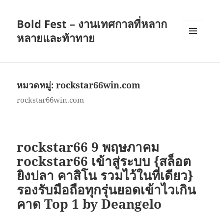
Bold Fest – งานเทศกาลที่หลาก
หลายและท้าทาย
เมนู
และวิด
เจ็ต
หมวดหมู่:
rockstar66win.com
rockstar66win.com
rockstar66 9 พฤษภาคม
rockstar66 เข้าสู่ระบบ {สล็อต
ยิงปลา คาสิโน รวมไว้ในที่เดียว}
รองรับมือถือทุกรุ่นยอดเข้าไวเกิน
คาด Top 1 by Deangelo