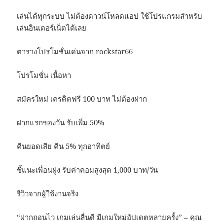
เล่นได้ทุกระบบ ไม่ต้องดาวน์โหลดแอป ใช้โปรแกรมสำหรับ
เล่นอินเตอร์เน็ตได้เลย
ตารางโปรโมชั่นเด่นจาก rockstar66
โปรโมชั่น เนื้อหา
สมัครใหม่ เครดิตฟรี 100 บาท ไม่ต้องฝาก
ฝากแรกของวัน รับเพิ่ม 50%
คืนยอดเสีย คืน 5% ทุกอาทิตย์
ชี้แนะเพื่อนฝูง รับค่าคอมสูงสุด 1,000 บาท/วัน
รีวิวจากผู้ใช้งานจริง
“ฝากถอนไว เกมเล่นลื่นดี มีเกมใหม่อัปเดตหลายครั้ง” – คุณ