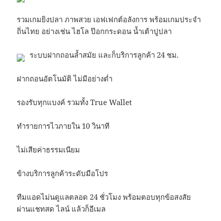
รวมเกมยิงปลา ภาพสวย เอฟเฟกต์อลังการ พร้อมเกมประจำ
ถิ่นไทย อย่างเช่น ไฮโล ป๊อกกระดอน น้ำเต้าปูปลา
ระบบฝากถอนล้ำสมัย และก็บริการลูกค้า 24 ชม.
ฝากถอนอัตโนมัติ ไม่มีอย่างต่ำ
รองรับทุกแบงค์ รวมทั้ง True Wallet
ทำรายการไวภายใน 10 วินาที
ไม่เสียค่าธรรมเนียม
ข้างบริการลูกค้าระดับมือโปร
ทีมแอดไม่นดูแลตลอด 24 ชั่วโมง พร้อมตอบทุกข้อสงสัย
ผ่านแชทสด ไลน์ แล้วก็อีเมล