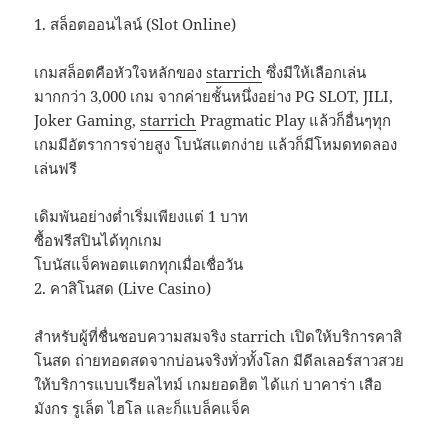
1. สล็อตออนไลน์ (Slot Online)
เกมสล็อตคือหัวใจหลักของ
starrich
ซึ่งมีให้เลือกเล่น
มากกว่า 3,000 เกม จากค่ายชั้นหนึ่งอย่าง PG SLOT, JILI,
Joker Gaming,
starrich
Pragmatic Play แล้วก็อื่นๆทุก
เกมมีอัตราการจ่ายสูง โบนัสแตกง่าย แล้วก็มีโหมดทดลอง
เล่นฟรี
เดิมพันอย่างต่ำเริ่มเพียงแต่ 1 บาท
ซื้อฟรีสปินได้ทุกเกม
โบนัสแจ็คพอตแตกทุกเมื่อเชื่อวัน
2. คาสิโนสด (Live Casino)
สำหรับผู้ที่ชื่นชอบความสมจริง starrich เปิดให้บริการคาสิ
โนสด ถ่ายทอดสดจากบ่อนจริงทั่วทั้งโลก มีดีลเลอร์สาวสวย
ให้บริการแบบเรียลไทม์ เกมยอดฮิต ได้แก่ บาคาร่า เสือ
มังกร รูเล็ต ไฮโล และก็แบล็คแจ็ค