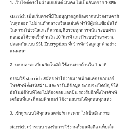
1. เว็บไซต์ตรงไม่ผ่านเอเย่นต์ มั่นคง ไม่เป็นอันตราย 100%
starrich เป็นเว็บตรงที่มีใบอนุญาตถูกต้องจากหน่วยงานคาสิ
โนสุดยอด ไม่ผ่านตัวกลางหรือเอเย่นต์ ทำให้ผู้เล่นเชื่อมั่นได้
ในความโปร่งใสและก็ความยุติธรรมทุกการพนัน ระบบฝาก
ถอนออโต้รวดเร็วด้านใน 10 วินาที และมีระบบรักษาความ
ปลอดภัยแบบ SSL Encryption ที่เข้ารหัสข้อมูลลูกค้าอย่าง
แน่นหนา
2. ระบบลงทะเบียนอัตโนมัติ ใช้งานง่ายด้านใน 1 นาที
กรรมวิธี starrich สมัคร ทำได้ง่ายมากเพียงแค่กรอกเบอร์
โทรศัพท์ ตั้งรหัสผ่าน และการันตีข้อมูล ระบบจะเปิดบัญชีให้
อัตโนมัติทันทีโดยไม่ต้องคอยแอดมิน รองรับอีกทั้งโทรศัพท์
เคลื่อนที่และก็คอมพิวเตอร์ ใช้งานสบายได้ทุกหนทุกแห่ง
3. เข้าสู่ระบบได้ทุกแพลตฟอร์ม สะดวก ไม่เป็นอันตราย
starrich เข้าระบบ รองรับการใช้งานทั้งบนมือถือ แท็บเล็ต