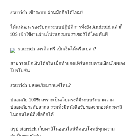
starrich เข้าระบบ ผ่านมือถือได้ไหม?
ได้แน่นอน รองรับทุกระบบปฏิบัติการทั้งยัง Android แล้วก็
iOS เข้าใช้งานผ่านโปรแกรมเบราเซอร์ได้โดยทันที
starrich เครดิตฟรี เบิกเงินได้หรือเปล่า?
สามารถเบิกเงินได้จริง เมื่อทำยอดเทิร์นครบตามเงื่อนไขของ
โปรโมชั่น
starrich ปลอดภัยมากแค่ไหน?
ปลอดภัย 100% เพราะเป็นเว็บตรงที่มีระบบรักษาความ
ปลอดภัยระดับสากล รวมทั้งมีหนังสือรับรองจากองค์กรคาสิ
โนออนไลน์ที่เชื่อถือได้
สรุป starrich เว็บคาสิโนออนไลน์ที่ตอบโจทย์ทุกความ