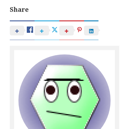
Share