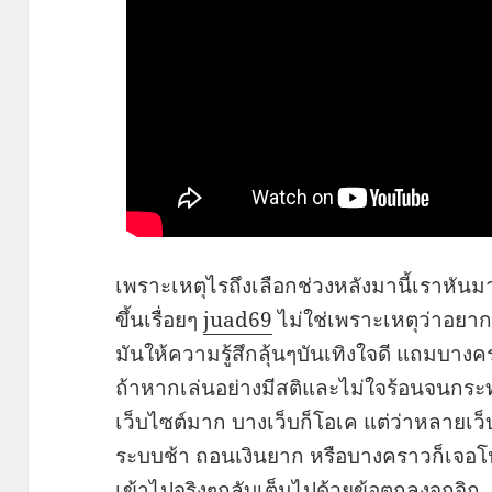
เพราะเหตุไรถึงเลือกช่วงหลังมานี้เราหัน
ขึ้นเรื่อยๆ
juad69
ไม่ใช่เพราะเหตุว่าอยาก
มันให้ความรู้สึกลุ้นๆบันเทิงใจดี แถมบางค
ถ้าหากเล่นอย่างมีสติและไม่ใจร้อนจนกระท
เว็บไซต์มาก บางเว็บก็โอเค แต่ว่าหลายเว็บ
ระบบช้า ถอนเงินยาก หรือบางคราวก็เจอโป
เข้าไปจริงๆกลับเต็มไปด้วยข้อตกลงจุกจิก