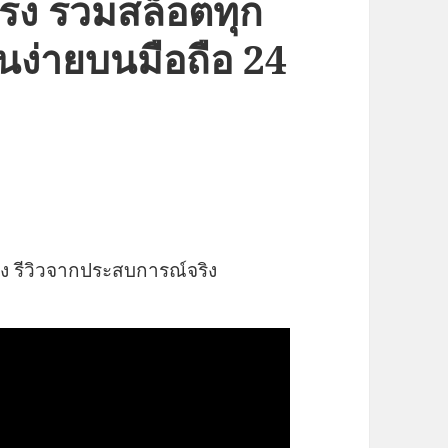
ตรง รวมสล็อตทุก
่นง่ายบนมือถือ 24
ิง รีวิวจากประสบการณ์จริง