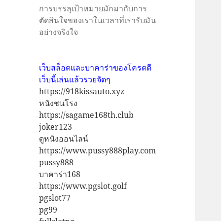
การบรรลุเป้าหมายมักมากับการ
ตัดสินใจของเราในเวลาที่เรารับมัน
อย่างจริงใจ
เว็บสล็อตและบาคาร่าของโครตดี
เว็บนี้เล่นแล้วรวยจัดๆ
https://918kissauto.xyz
หนังชนโรง
https://sagame168th.club
joker123
ดูหนังออนไลน์
https://www.pussy888play.com
pussy888
บาคาร่า168
https://www.pgslot.golf
pgslot77
pg99