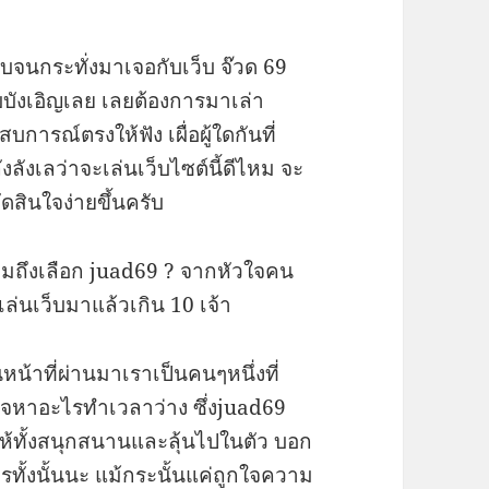
บจนกระทั่งมาเจอกับเว็บ จ๊วด 69
บังเอิญเลย เลยต้องการมาเล่า
บการณ์ตรงให้ฟัง เผื่อผู้ใดกันที่
ังลังเลว่าจะเล่นเว็บไซต์นี้ดีไหม จะ
ัดสินใจง่ายขึ้นครับ
มถึงเลือก juad69 ? จากหัวใจคน
เล่นเว็บมาแล้วเกิน 10 เจ้า
นหน้าที่ผ่านมาเราเป็นคนๆหนึ่งที่
ใจหาอะไรทำเวลาว่าง ซึ่งjuad69
ให้ทั้งสนุกสนานและลุ้นไปในตัว บอก
รทั้งนั้นนะ แม้กระนั้นแค่ถูกใจความ