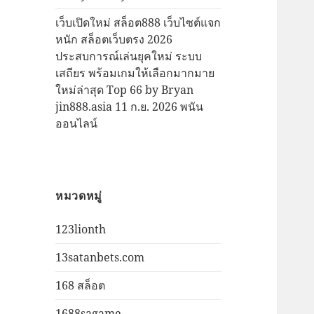
เว็บเปิดใหม่ สล็อต888 เว็บไซต์แจก
หนัก สล็อตเว็บตรง 2026
ประสบการณ์เล่นยุคใหม่ ระบบ
เสถียร พร้อมเกมให้เลือกมากมาย
ใหม่ล่าสุด Top 66 by Bryan
jin888.asia 11 ก.ย. 2026 พนัน
ออนไลน์
หมวดหมู่
123lionth
13satanbets.com
168 สล็อต
1688sagame