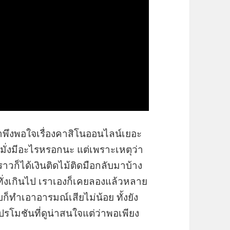
มาพึงพอใจเรื่องคาสิโนออนไลน์เยอะ
มั่งมีอะไรหรอกนะ แต่เพราะเหตุว่า
ราวก็ได้เงินติดไม้ติดมือกลับมาบ้าง
ั่งเกินไป เราเองก็เคยลองแล้วหลาย
ก็ทำเอาอารมณ์เสียไม่น้อย ทั้งยัง
รโมชันที่ดูน่าสนใจแต่ว่าพอเพียง