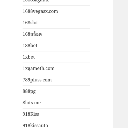
1688vegasx.com
168slot
168สล็อต
188bet
1xbet
1xgameth.com
789pluss.com
888pg
8lots.me
918Kiss
918kissauto