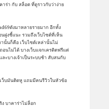
คาร่า กับ สล็อต ที่ดูราวกับว่าง่าย
uad69ดังมาหลายรายมาก อีกทั้ง
อนฝูงชี้แนะ รวมถึงเว็บไซต์ที่เห็น
านั้นก็คือ เว็บไซต์เหล่านั้นไม่
่ถอนไม่ได้ บางเว็บแจกเครดิตฟรีแต่
 และบางเจ้าเป็นระบบช้า สับสนกับ
เว็บมันติดหู แถมมีคนรีวิวในหัวข้อ
ิง บาคาร่าไม่ล็อก