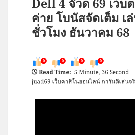
Dell 4 จ๊วด 69 เว็บ
ค่าย โบนัสจัดเต็ม เล
ชั่วโมง ธันวาคม 68
0
0
0
0
Read Time:
5 Minute, 36 Second
juad69 เว็บคาสิโนออนไลน์ การันตีเล่นจร