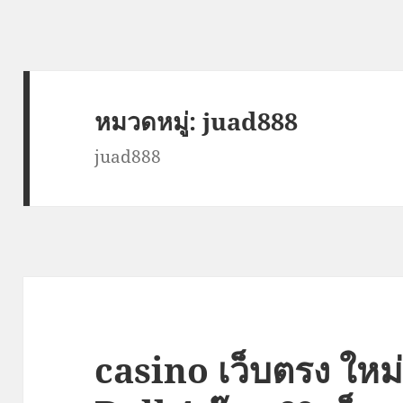
หมวดหมู่:
juad888
juad888
casino เว็บตรง ใหม