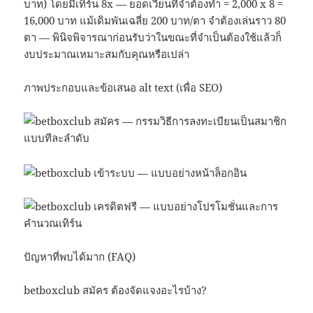
บาท) โดยมีเทิร์น 8x — ยอดเวียนที่จำต้องทำ = 2,000 x 8 =
16,000 บาท แม้เดิมพันเฉลี่ย 200 บาท/ตา จำต้องเล่นราว 80
ตา — พินิจพิจารณาก่อนรับว่าในขณะที่จำเป็นต้องใช้แล้วก็
งบประมาณเหมาะสมกับคุณหรือเปล่า
ภาพประกอบและข้อเสนอ alt text (เพื่อ SEO)
ปัญหาที่พบได้มาก (FAQ)
betboxclub สมัคร ต้องจัดแจงอะไรบ้าง?