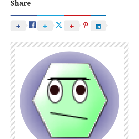
Share