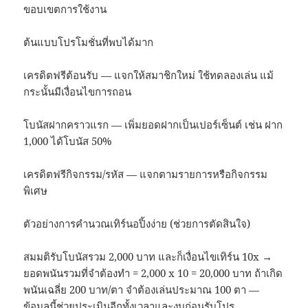
ขอบเขตการใช้งาน
ต้นแบบโปรโมชั่นที่พบได้มาก
เครดิตฟรีต้อนรับ — แจกให้สมาชิกใหม่ ใช้ทดลองเล่น แม้
กระนั้นมีเงื่อนไขการถอน
โบนัสฝากคราวแรก — เพิ่มยอดฝากเป็นเปอร์เซ็นต์ เช่น ฝาก
1,000 ได้โบนัส 50%
เครดิตฟรีกิจกรรม/รหัส — แจกตามรายการหรือกิจกรรม
พิเศษ
ตัวอย่างการคำนวณเทิร์นอปิ้งง่าย (ช่วยการตัดสินใจ)
สมมติรับโบนัสรวม 2,000 บาท และก็เงื่อนไขเทิร์น 10x →
ยอดพนันรวมที่จำต้องทำ = 2,000 x 10 = 20,000 บาท ถ้าเกิด
พนันเฉลี่ย 200 บาท/ตา จำต้องเล่นประมาณ 100 ตา —
ข้อมูลนี้ช่วยประเมินอีกทั้งเวลาและงบก่อนรับโปร