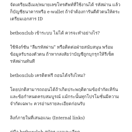
จัดเตรียมอีเมล/หมายเลขโทรศัพท์ที่ใช้งานได้ รหัสผ่าน แล้ว
ก็บัญชีธนาคารหรือ e-wallet ถ้าจำต้องการันตีตัวตนให้ตระ
เตรียมเอกสาร ID
betboxclub เข้าระบบ ไม่ได้ ควรจะทำอย่างไร?
ใช้ฟังก์ชัน “ลืมรหัสผ่าน” หรือติดต่อฝ่ายสนับสนุน พร้อม
ข้อมูลรับรองตัวตน ถ้าหากสงสัยว่าบัญชีถูกบุกรุกให้รีเซ็ต
รหัสผ่านทันที
betboxclub เครดิตฟรี ถอนได้จริงไหม?
โดยปกติสามารถถอนได้ถ้าเกิดประพฤติตามข้อจำกัดเทิร์น
และข้อกำหนดครบสมบูรณ์ แม้กระนั้นทุกโปรโมชั่นมีความ
จำกัดเฉพาะ ควรอ่านรายละเอียดก่อนรับ
ลิงก์ภายในที่เสนอแนะ (Internal links)
คู่มือ betboxclub สมัคร แบบละเอียด