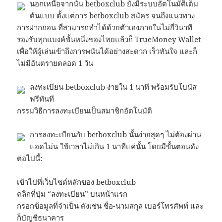
นอกเหนือจากนั้น betboxclub ยังมีระบบอัตโนมัติเต็ม
ต้นแบบ ตั้งแต่การ betboxclub สมัคร จนถึงแนวทาง
การฝากถอน ที่สามารถทำได้ด้วยตัวเองภายในไม่กี่วินาที
รองรับทุกแบงค์ชั้นหนึ่งของไทยแล้วก็ TrueMoney Wallet
เพื่อให้ผู้เล่นเข้าถึงการพนันได้อย่างสะดวก เร็วทันใจ และก็
ไม่มีอันตรายตลอด 1 วัน
ลงทะเบียน betboxclub ง่ายใน 1 นาที พร้อมรับโบนัส
ฟรีทันที
กรรมวิธีการลงทะเบียนเป็นสมาชิกอัตโนมัติ
การลงทะเบียนกับ betboxclub นั้นง่ายสุดๆ ไม่ต้องผ่าน
แอดไม่น ใช้เวลาไม่เกิน 1 นาทีแค่นั้น โดยมีขั้นตอนดัง
ต่อไปนี้:
เข้าไปที่เว็บไซต์หลักของ betboxclub
คลิกที่ปุ่ม “ลงทะเบียน” บนหน้าแรก
กรอกข้อมูลที่จำเป็น ดังเช่น ชื่อ-นามสกุล เบอร์โทรศัพท์ และ
ก็บัญชีธนาคาร