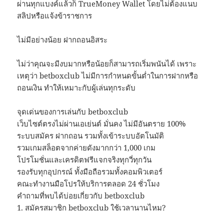
ผ่านทุกแบงค์แล้วก็ TrueMoney Wallet โดยไม่ต้องแนบ
สลิปหรือแจ้งข้าราชการ
ไม่มีอย่างน้อย ฝากถอนอิสระ
ไม่ว่าคุณจะมีงบมากหรือน้อยก็สามารถเริ่มพนันได้ เพราะ
เหตุว่า betboxclub ไม่มีการกำหนดขั้นต่ำในการฝากหรือ
ถอนเงิน ทำให้เหมาะกับผู้เล่นทุกระดับ
จุดเด่นของการเล่นกับ betboxclub
เว็บไซต์ตรงไม่ผ่านเอเย่นต์ มั่นคง ไม่มีอันตราย 100%
ระบบสมัคร ฝากถอน รวมทั้งเข้าระบบอัตโนมัติ
รวมเกมสล็อตจากค่ายดังมากกว่า 1,000 เกม
โปรโมชั่นและเครดิตฟรีแจกจริงทุกวี่ทุกวัน
รองรับทุกอุปกรณ์ ทั้งมือถือรวมทั้งคอมพิวเตอร์
คณะทำงานมือโปรให้บริการตลอด 24 ชั่วโมง
คำถามที่พบได้บ่อยเกี่ยวกับ betboxclub
1. สมัครสมาชิก betboxclub ใช้เวลานานไหม?