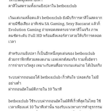
คาสิโนสดรวมทั้งเกมยิงปลาใน betboxclub
เว้นแต่เกมสล็อตแล้ว betboxclub ยังมีบริการคาสิโนสดจาก
ค่ายมีชื่อเสียง อาทิเช่น SA Gaming, Sexy Baccarat แล้วก็
Evolution Gaming ถ่ายทอดสดตรงจากคาสิโนจริง ภาพ
คมชัดระดับ Full HD พร้อมดีลเลอร์สาวสวยให้บริการตลอด
เวลา
สำหรับเกมยิงปลา ก็เป็นอีกหนึ่งจุดเด่นของ betboxclub
ด้วยกราฟิกที่สวยสดงดงาม เอฟเฟกต์สมจริง รวมทั้งอัตรา
การจ่ายรางวัลสูง เหมาะกับคนที่อยากเกมเล่นง่าย ได้เงินจริง
ระบบฝากถอนออโต้ betboxclub เร็วทันใจ ปลอดภัย ไม่มี
อย่างต่ำ
ฝากถอนอัตโนมัติภายใน 10 วินาที
betboxclub ใช้ระบบฝากถอนอัตโนมัติที่เร็วที่สุดในไทย ใช้
เวลาเพียงแค่ 10 วินาทีเท่านั้น รองรับแนวทางการทำธุรกรรม