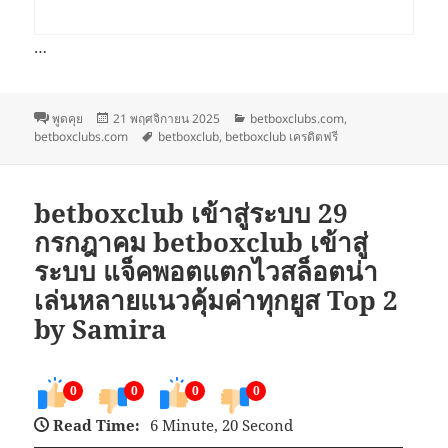
…
รูป
เขียน
หมวด
พูดคุย
21 พฤศจิกายน 2025
betboxclubs.com
,
แบบ
เมื่อ
ป้าย
หมู่
betboxclubs.com
betboxclub
,
betboxclub เครดิตฟรี
เรื่อง
กำกับ
betboxclub เข้าสู่ระบบ 29
กรกฎาคม betboxclub เข้าสู่
ระบบ แจ็คพอตแตกไวสล็อตน่า
เล่นหลายแนวคุ้มค่าทุกยูส Top 2
by Samira
0
0
0
0
Read Time:
6 Minute, 20 Second