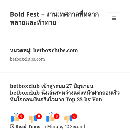
Bold Fest – งานเทศกาลที่หลาก
หลายและท้าทาย
เมนู
และวิด
เจ็ต
หมวดหมู่:
betboxclubs.com
betboxclubs.com
betboxclub เข้าสู่ระบบ 27 มิถุนายน
betboxclub นั่งเล่นระหว่างแต่งหน้าฝากถอนเร็ว
ทันใจถอนเงินจริงไวมาก Top 23 by Von
0
0
0
0
Read Time:
5 Minute, 42 Second