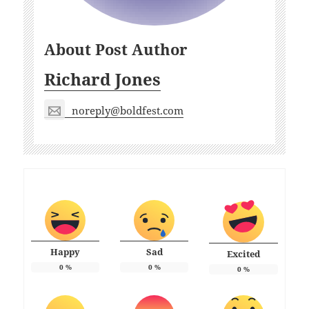
About Post Author
Richard Jones
noreply@boldfest.com
Happy
Sad
Excited
0
%
0
%
0
%