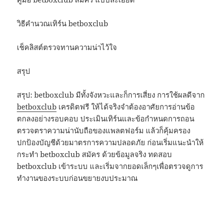
วิธีคำนวณเทิร์น betboxclub
เช็คลิสต์ตรวจทานความน่าไว้ใจ
สรุป
สรุป: betboxclub มีทั้งจังหวะและก็การเสี่ยง การใช้ผลดีจาก
betboxclub
เครดิตฟรี ให้ได้จริงจำต้องอาศัยการอ่านข้อ
ตกลงอย่างรอบคอบ ประเมินเทิร์นและข้อกำหนดการถอน
ตรวจตราความน่านับถือของแพลตฟอร์ม แล้วก็คุ้มครอง
ปกป้องบัญชีด้วยมาตรการความปลอดภัย ก่อนเริ่มแนะนำให้
กระทำ betboxclub สมัคร ด้วยข้อมูลจริง ทดสอบ
betboxclub เข้าระบบ และเริ่มจากยอดเล็กๆเพื่อตรวจดูการ
ทำงานของระบบก่อนขยายงบประมาณ