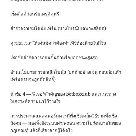
เช็คลิสต์ก่อนรับเครดิตฟรี
สำรวจว่าเกมใดนับเทิร์น (บางโปรนับเฉพาะสล็อต)
ดูระยะเวลาให้เด่นชัดว่าต้องทำเทิร์ท้องฟ้ายในกี่วัน
เช็กข้อจำกัดการถอนขั้นต่ำหรือยอดชนะสูงสุด
อ่านนโยบายการยกเลิกโบนัส (ยกตัวอย่างเช่น ถอนก่อนทำ
เทิร์นครบจะถูกตัดสิทธิ์)
หัวข้อ 4 — ฟีเจอร์สำคัญของ betboxclub และแนวทาง
วิเคราะห์ความน่าไว้วางใจ
การประมาณแพลตฟอร์มควรมีทั้งเชิงเคล็ดวิธีรวมทั้งเชิง
สังคม — มองทั้งยังระบบฝาก-ถอน ความโปร่งสบายใสของ
กฎเกณฑ์ แล้วก็เสียงจากผู้ใช้จริง