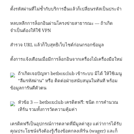
ตั้งรหัสผ่านที่ไม่ซ้ำกับบริการอื่นแล้วก็เปลี่ยนรหัสเป็นประจำ
หลบหลีกการล็อกอินผ่านโครงข่ายสาธารณะ — ถ้าเกิด
จำเป็นต้องให้ใช้ VPN
สำรวจ URL แล้วก็ใบสุทธิเว็บไซต์ก่อนกรอกข้อมูล
ตั้งการแจ้งเตือนเมื่อมีการล็อกอินจากเครื่องไม้เครื่องมือใหม่
ถ้าเกิดเจอปัญหา betboxclub เข้าระบบ มิได้ ให้ใช้เมนู
“ลืมรหัสผ่าน” หรือ ติดต่อฝ่ายสนับสนุนในทันที พร้อม
ข้อมูลการันตีตัวตน
หัวข้อ 3 — betboxclub เครดิตฟรี: ชนิด การคำนวณ
เทิร์น รวมทั้งการวัดความคุ้มค่า
เครดิตฟรีเป็นอุปกรณ์การตลาดที่มีมูลค่าสูง แต่ว่าการได้รับ
คุณประโยชน์จริงต้องรู้เรื่องข้อตกลงเทิร์น (wager) และก็