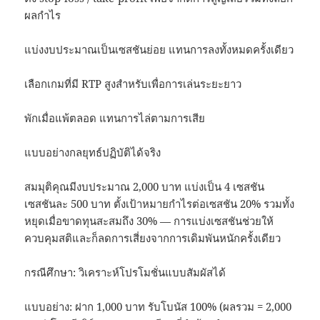
ผลกำไร
แบ่งงบประมาณเป็นเซสชันย่อย แทนการลงทั้งหมดครั้งเดียว
เลือกเกมที่มี RTP สูงสำหรับเพื่อการเล่นระยะยาว
พักเมื่อแพ้ตลอด แทนการไล่ตามการเสีย
แบบอย่างกลยุทธ์ปฏิบัติได้จริง
สมมุติคุณมีงบประมาณ 2,000 บาท แบ่งเป็น 4 เซสชัน
เซสชันละ 500 บาท ตั้งเป้าหมายกำไรต่อเซสชัน 20% รวมทั้ง
หยุดเมื่อขาดทุนสะสมถึง 30% — การแบ่งเซสชันช่วยให้
ควบคุมสติและก็ลดการเสี่ยงจากการเดิมพันหนักครั้งเดียว
กรณีศึกษา: วิเคราะห์โปรโมชั่นแบบสัมผัสได้
แบบอย่าง: ฝาก 1,000 บาท รับโบนัส 100% (ผลรวม = 2,000