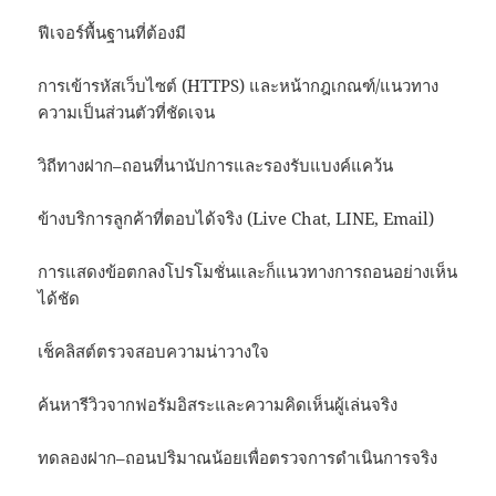
ฟีเจอร์พื้นฐานที่ต้องมี
การเข้ารหัสเว็บไซต์ (HTTPS) และหน้ากฎเกณฑ์/แนวทาง
ความเป็นส่วนตัวที่ชัดเจน
วิถีทางฝาก–ถอนที่นานัปการและรองรับแบงค์แคว้น
ข้างบริการลูกค้าที่ตอบได้จริง (Live Chat, LINE, Email)
การแสดงข้อตกลงโปรโมชั่นและก็แนวทางการถอนอย่างเห็น
ได้ชัด
เช็คลิสต์ตรวจสอบความน่าวางใจ
ค้นหารีวิวจากฟอรัมอิสระและความคิดเห็นผู้เล่นจริง
ทดลองฝาก–ถอนปริมาณน้อยเพื่อตรวจการดำเนินการจริง