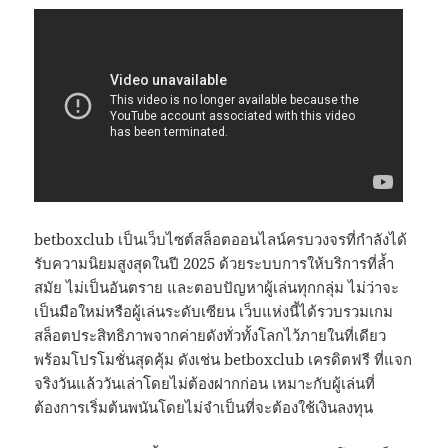
betboxclub เป็นเว็บไซต์สล็อตออนไลน์ครบวงจรที่กำลังได้
รับความนิยมสูงสุดในปี 2025 ด้วยระบบการให้บริการที่ล้ำ
สมัย ไม่เป็นอันตราย และตอบปัญหาผู้เล่นทุกกลุ่ม ไม่ว่าจะ
เป็นมือใหม่หรือผู้เล่นระดับเซียน เว็บแห่งนี้ได้รวบรวมเกม
สล็อตประสิทธิภาพจากค่ายดังทั่วทั้งโลกไว้ภายในที่เดียว
พร้อมโปรโมชั่นสุดคุ้ม ดังเช่น betboxclub เครดิตฟรี ที่แจก
จริงวันแล้ววันเล่าโดยไม่ต้องฝากก่อน เหมาะกับผู้เล่นที่
ต้องการเริ่มต้นพนันโดยไม่จำเป็นที่จะต้องใช้เงินลงทุน