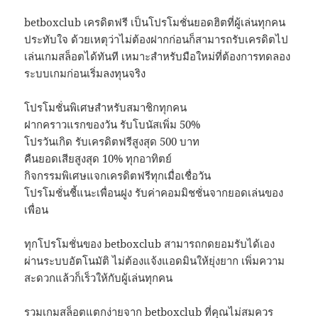
betboxclub เครดิตฟรี เป็นโปรโมชั่นยอดฮิตที่ผู้เล่นทุกคน
ประทับใจ ด้วยเหตุว่าไม่ต้องฝากก่อนก็สามารถรับเครดิตไป
เล่นเกมสล็อตได้ทันที เหมาะสำหรับมือใหม่ที่ต้องการทดลอง
ระบบเกมก่อนเริ่มลงทุนจริง
โปรโมชั่นพิเศษสำหรับสมาชิกทุกคน
ฝากคราวแรกของวัน รับโบนัสเพิ่ม 50%
โปรวันเกิด รับเครดิตฟรีสูงสุด 500 บาท
คืนยอดเสียสูงสุด 10% ทุกอาทิตย์
กิจกรรมพิเศษแจกเครดิตฟรีทุกเมื่อเชื่อวัน
โปรโมชั่นชี้แนะเพื่อนฝูง รับค่าคอมมิชชั่นจากยอดเล่นของ
เพื่อน
ทุกโปรโมชั่นของ betboxclub สามารถกดยอมรับได้เอง
ผ่านระบบอัตโนมัติ ไม่ต้องแจ้งแอดมินให้ยุ่งยาก เพิ่มความ
สะดวกแล้วก็เร็วให้กับผู้เล่นทุกคน
รวมเกมสล็อตแตกง่ายจาก betboxclub ที่คุณไม่สมควร