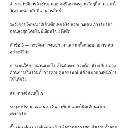
สำรวจว่ามีการอ้างใบอนุญาตหรือมาตรฐานใดๆก็ตามและก็
วิเคราะห์ลำดับที่เอกสารสิทธิ์
ระวังการโฆษณาที่เกินข้อเท็จจริง ตัวอย่างเช่น การรับรอง
ถอนสูงสุดโดยไม่มีเงื่อนไขแจ้งชัด
หัวข้อ 5 — การจัดการงบประมาณรวมทั้งกลอุบายการเล่น
อย่างมีวินัย
การเล่นให้ยาวนานและไม่เป็นอันตรายจะต้องมีระเบียบทาง
ด้านการเงินรวมทั้งการควบคุมอารมณ์ นี่คือแนวทางที่นำไป
ใช้ได้จริง
แนวทางจัดงบสั้นๆ
ระบุงบประมาณเล่นต่อวัน/อาทิตย์ และก็ยึดเลียนแบบ
เคร่งครัด
ตั้ง stop-loss / take-profit เพื่อจำกัดการสูญเสียรวมทั้งล็อก