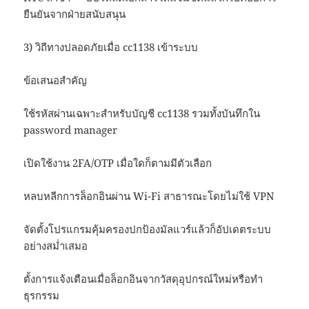
ยืนยันจากฝ่ายสนับสนุน
3) วิถีทางปลอดภัยเมื่อ cc1138 เข้าระบบ
ข้อเสนอสำคัญ
ใช้รหัสผ่านเฉพาะสำหรับบัญชี cc1138 รวมทั้งบันทึกใน
password manager
เปิดใช้งาน 2FA/OTP เมื่อใดก็ตามมีตัวเลือก
หลบหลีกการล็อกอินผ่าน Wi-Fi สาธารณะโดยไม่ใช้ VPN
จัดตั้งโปรแกรมคุ้มครองปกป้องมัลแวร์แล้วก็อัปเดตระบบ
อย่างสม่ำเสมอ
ตั้งการแจ้งเตือนเมื่อล็อกอินจากวัสดุอุปกรณ์ใหม่หรือทำ
ธุรกรรม