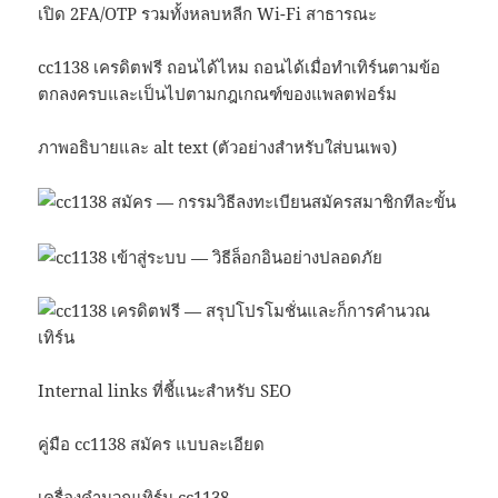
เปิด 2FA/OTP รวมทั้งหลบหลีก Wi-Fi สาธารณะ
cc1138 เครดิตฟรี ถอนได้ไหม ถอนได้เมื่อทำเทิร์นตามข้อ
ตกลงครบและเป็นไปตามกฎเกณฑ์ของแพลตฟอร์ม
ภาพอธิบายและ alt text (ตัวอย่างสำหรับใส่บนเพจ)
Internal links ที่ชี้แนะสำหรับ SEO
คู่มือ cc1138 สมัคร แบบละเอียด
เครื่องคำนวณเทิร์น cc1138