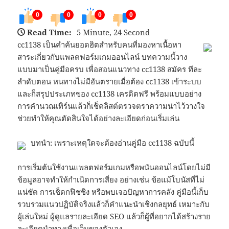
0
0
0
0
Read Time:
5 Minute, 24 Second
cc1138 เป็นคำค้นยอดฮิตสำหรับคนที่มองหาเนื้อหา
สาระเกี่ยวกับแพลตฟอร์มเกมออนไลน์ บทความนี้วาง
แบบมาเป็นคู่มือครบ เพื่อสอนแนวทาง cc1138 สมัคร ทีละ
ลำดับตอน หนทางไม่มีอันตรายเมื่อต้อง cc1138 เข้าระบบ
และก็สรุปประเภทของ cc1138 เครดิตฟรี พร้อมแบบอย่าง
การคำนวณเทิร์นแล้วก็เช็คลิสต์ตรวจตราความน่าไว้วางใจ
ช่วยทำให้คุณตัดสินใจได้อย่างละเอียดก่อนเริ่มเล่น
บทนำ: เพราะเหตุใดจะต้องอ่านคู่มือ cc1138 ฉบับนี้
การเริ่มต้นใช้งานแพลตฟอร์มเกมหรือพนันออนไลน์โดยไม่มี
ข้อมูลอาจทำให้กำเนิดการเสี่ยง อย่างเช่น ข้อแม้โบนัสที่ไม่
แน่ชัด การเช็ดกฟิชชิง หรือพบเจอปัญหาการคลัง คู่มือนี้เก็บ
รวบรวมแนวปฏิบัติจริงแล้วก็คำแนะนำเชิงกลยุทธ์ เหมาะกับ
ผู้เล่นใหม่ ผู้ดูแลรายละเอียด SEO แล้วก็ผู้ที่อยากได้สร้างราย
ละเอียดนำทางเพื่อเว็บของตัวเอง