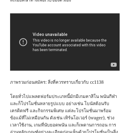
ภาพรวมก่อนสมัคร: สิ่งที่ควรทราบเกี่ยวกับ cc1138
โดยทั่วไปแพลตฟอร์มประเภทนี้มักมีเกมคาสิโน พนันกีฬา
และก็โปรโมชั่นหลายรูปแบบ อย่างเช่น โบนัสต้อนรับ
เครดิตฟรี และกิจกรรมพิเศษ แต่ละโปรโมชั่นมาพร้อม
ข้อแม้ที่ไม่เหมือนกัน ดังเช่น เทิร์นโอเวอร์ (wager), ช่วง
เวลาใช้งาน, เกมที่นับยอดพนัน และก็เพดานการถอน การ
อ่านหลักเกณฑ์อย่างละเอียดก่อนเห็นด้วยโปรโมชั่นเป็นสิ่ง