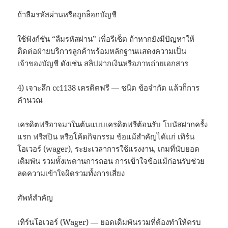
ถ้าลืมรหัสผ่านหรือถูกล็อกบัญชี
ใช้ฟังก์ชัน “ลืมรหัสผ่าน” เพื่อรีเซ็ต ถ้าหากยังมีปัญหาให้
ติดต่อฝ่ายบริการลูกค้าพร้อมหลักฐานแสดงความเป็น
เจ้าของบัญชี ดังเช่น สลิปฝากเงินหรือภาพถ่ายเอกสาร
4) เจาะลึก cc1138 เครดิตฟรี — ชนิด ข้อจำกัด แล้วก็การ
คำนวณ
เครดิตฟรีอาจมาในต้นแบบเครดิตฟรีต้อนรับ โบนัสฝากครั้ง
แรก ฟรีสปิน หรือโค้ดกิจกรรม ข้อแม้สำคัญได้แก่ เทิร์น
โอเวอร์ (wager), ระยะเวลาการใช้แรงงาน, เกมที่นับยอด
เดิมพัน รวมทั้งเพดานการถอน การเข้าใจข้อแม้ก่อนรับช่วย
ลดความเข้าใจผิดรวมทั้งการเสี่ยง
ศัพท์สำคัญ
เทิร์นโอเวอร์ (Wager) — ยอดเดิมพันรวมที่ต้องทำให้ครบ