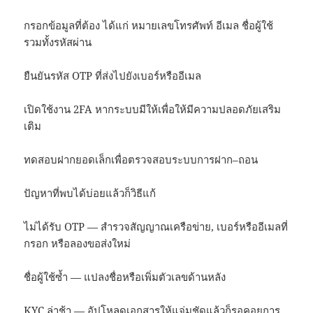
กรอกข้อมูลที่ต้อง ได้แก่ หมายเลขโทรศัพท์ อีเมล ชื่อผู้ใช้
รวมทั้งรหัสผ่าน
ยืนยันรหัส OTP ที่ส่งไปยังเบอร์หรืออีเมล
เปิดใช้งาน 2FA หากระบบมีให้เพื่อให้มีความปลอดภัยเสริม
เติม
ทดสอบฝากยอดเล็กเพื่อตรวจสอบระบบการฝาก–ถอน
ปัญหาที่พบได้บ่อยแล้วก็วิธีแก้
ไม่ได้รับ OTP — สำรวจสัญญาณเครือข่าย, เบอร์หรืออีเมลที่
กรอก หรือลองขอส่งใหม่
ชื่อผู้ใช้ซ้ำ — แปลงชื่อหรือเพิ่มตัวเลขด้านหลัง
KYC ล่าช้า — อัปโหลดเอกสารให้แจ่มชัดแล้วก็รอคอยการ