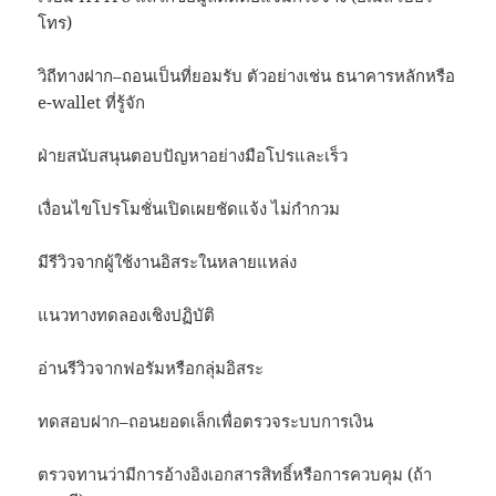
โทร)
วิถีทางฝาก–ถอนเป็นที่ยอมรับ ตัวอย่างเช่น ธนาคารหลักหรือ
e-wallet ที่รู้จัก
ฝ่ายสนับสนุนตอบปัญหาอย่างมือโปรและเร็ว
เงื่อนไขโปรโมชั่นเปิดเผยชัดแจ้ง ไม่กำกวม
มีรีวิวจากผู้ใช้งานอิสระในหลายแหล่ง
แนวทางทดลองเชิงปฏิบัติ
อ่านรีวิวจากฟอรัมหรือกลุ่มอิสระ
ทดสอบฝาก–ถอนยอดเล็กเพื่อตรวจระบบการเงิน
ตรวจทานว่ามีการอ้างอิงเอกสารสิทธิ์หรือการควบคุม (ถ้า