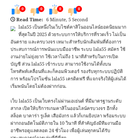
0
0
0
0
Read Time:
6 Minute, 5 Second
lala55 เป็นหนึ่งในเว็บไซต์คาสิโนออนไลน์ยอดนิยมมาก
ที่สุดในปี 2025 ด้วยระบบการให้บริการที่รวดเร็ว ไม่เป็น
อันตราย และครบวงจร เหมาะสำหรับนักเดิมพันที่ต้องการ
ประสบการณ์การพนันแบบมืออาชีพ ระบบ lala55 สมัคร ใช้
งานง่ายไม่ยุ่งยาก ใช้เวลาไม่ถึง 1 นาทีสำหรับในการเปิด
บัญชี ส่วน lala55 เข้าระบบ สามารถใช้งานได้ทั้งบน
โทรศัพท์เคลื่อนที่และก็คอมพิวเตอร์ รองรับทุกระบบปฏิบัติ
การ พร้อมโปรโมชั่น lala55 เครดิตฟรี ที่แจกจริงให้ผู้เล่นได้
เริ่มพนันโดยไม่ต้องฝากก่อน.
เว็บ lala55 เป็นเว็บตรงไม่ผ่านเอเย่นต์ ที่มีมาตรฐานระดับ
สากล เปิดให้บริการเกมคาสิโนออนไลน์ครบวงจร อีกทั้ง
สล็อต บาคาร่า รูเล็ต เสือมังกร แล้วก็เกมยิงปลา พร้อมระบบ
ฝากถอนอัตโนมัติภายใน 10 วินาที ที่สำคัญยังมีทีมงานมือ
อาชีพรอดูแลตลอด 24 ชั่วโมง เพื่อผู้เล่นทุกคนได้รับ
ประสบการณ์การเล่นที่ดีที่สุด.