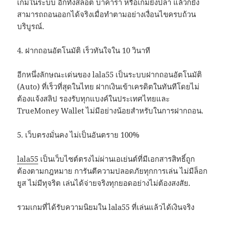
เกมในระบบ อีกทั้งสล็อต บาคาร่า หรือเกมยิงปลา แล้วก็ยัง
สามารถถอนออกได้จริงเมื่อทำตามอย่างเงื่อนไขครบถ้วน
บริบูรณ์.
4. ฝากถอนอัตโนมัติ เร็วทันใจใน 10 วินาที
อีกหนึ่งลักษณะเด่นของ lala55 เป็นระบบฝากถอนอัตโนมัติ
(Auto) ที่เร็วที่สุดในไทย ฝากเงินเข้าเครดิตในทันทีโดยไม่
ต้องแจ้งสลิป รองรับทุกแบงค์ในประเทศไทยและ
TrueMoney Wallet ไม่มีอย่างน้อยสำหรับในการฝากถอน.
5. เว็บตรงมั่นคง ไม่เป็นอันตราย 100%
lala55
เป็นเว็บไซต์ตรงไม่ผ่านเอเย่นต์ที่มีเอกสารสิทธิ์ถูก
ต้องตามกฎหมาย การันตีความปลอดภัยทุกการเล่น ไม่มีล็อก
ยูส ไม่มีทุจริต เล่นได้จ่ายจริงทุกยอดอย่างไม่ต้องสงสัย.
รวมเกมที่ได้รับความนิยมใน lala55 ที่เล่นแล้วได้เงินจริง