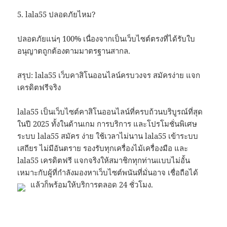
5. lala55 ปลอดภัยไหม?
ปลอดภัยแน่ๆ 100% เนื่องจากเป็นเว็บไซต์ตรงที่ได้รับใบ
อนุญาตถูกต้องตามมาตรฐานสากล.
สรุป: lala55 เว็บคาสิโนออนไลน์ครบวงจร สมัครง่าย แจก
เครดิตฟรีจริง
lala55 เป็นเว็บไซต์คาสิโนออนไลน์ที่ครบถ้วนบริบูรณ์ที่สุด
ในปี 2025 ทั้งในด้านเกม การบริการ และโปรโมชั่นพิเศษ
ระบบ lala55 สมัคร ง่าย ใช้เวลาไม่นาน lala55 เข้าระบบ
เสถียร ไม่มีอันตราย รองรับทุกเครื่องไม้เครื่องมือ และ
lala55 เครดิตฟรี แจกจริงให้สมาชิกทุกท่านแบบไม่อั้น
เหมาะกับผู้ที่กำลังมองหาเว็บไซต์พนันที่มั่นอาจ เชื่อถือได้
แล้วก็พร้อมให้บริการตลอด 24 ชั่วโมง.