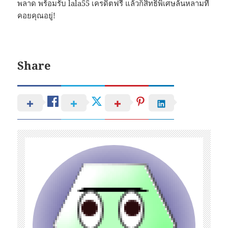
พลาด พร้อมรับ lala55 เครดิตฟรี แล้วก็สิทธิพิเศษล้นหลามที่
คอยคุณอยู่!
Share