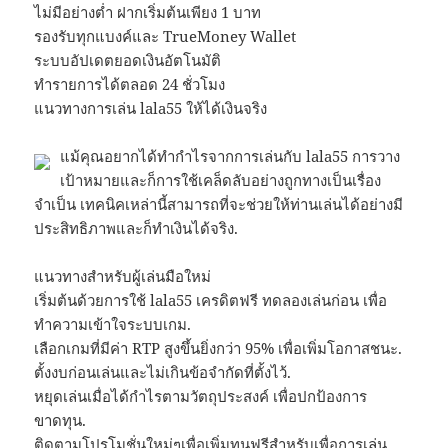
ไม่มีอย่างต่ำ ฝากเริ่มต้นเพียง 1 บาท
รองรับทุกแบงค์และ TrueMoney Wallet
ระบบอัปเดตยอดเงินอัตโนมัติ
ทำรายการได้ตลอด 24 ชั่วโมง
แนวทางการเล่น lala55 ให้ได้เงินจริง
แม้คุณอยากได้ทำกำไรจากการเล่นกับ lala55 การวาง
เป้าหมายและก็การใช้เคล็ดลับอย่างถูกทางเป็นเรื่อง
จำเป็น เทคนิคเหล่านี้สามารถที่จะช่วยให้ท่านเล่นได้อย่างมี
ประสิทธิภาพและก็ทำเงินได้จริง.
แนวทางสำหรับผู้เล่นมือใหม่
เริ่มต้นด้วยการใช้ lala55 เครดิตฟรี ทดลองเล่นก่อน เพื่อ
ทำความเข้าใจระบบเกม.
เลือกเกมที่มีค่า RTP สูงขึ้นยิ่งกว่า 95% เพื่อเพิ่มโอกาสชนะ.
ตั้งงบก่อนเล่นและไม่เกินข้อจำกัดที่ตั้งไว้.
หยุดเล่นเมื่อได้กำไรตามวัตถุประสงค์ เพื่อปกป้องการ
ขาดทุน.
ติดตามโปรโมชั่นใหม่ๆเพื่อเพิ่มทุนฟรีสำหรับเพื่อการเล่น.