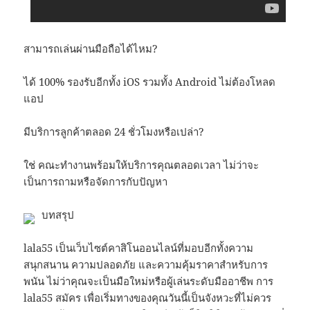
สามารถเล่นผ่านมือถือได้ไหม?
ได้ 100% รองรับอีกทั้ง iOS รวมทั้ง Android ไม่ต้องโหลด
แอป
มีบริการลูกค้าตลอด 24 ชั่วโมงหรือเปล่า?
ใช่ คณะทำงานพร้อมให้บริการคุณตลอดเวลา ไม่ว่าจะ
เป็นการถามหรือจัดการกับปัญหา
บทสรุป
lala55 เป็นเว็บไซต์คาสิโนออนไลน์ที่มอบอีกทั้งความ
สนุกสนาน ความปลอดภัย และความคุ้มราคาสำหรับการ
พนัน ไม่ว่าคุณจะเป็นมือใหม่หรือผู้เล่นระดับมืออาชีพ การ
lala55 สมัคร เพื่อเริ่มทางของคุณวันนี้เป็นจังหวะที่ไม่ควร