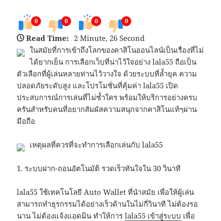
0
0
0
0
Read Time:
2 Minute, 26 Second
ในสมัยที่การเข้าถึงโลกของคาสิโนออนไลน์เป็นเรื่องที่ไม่
ได้ยากเย็น การเลือกเว็บที่น่าไว้ใจอย่าง lala55 ถือเป็น
ตัวเลือกที่ผู้เล่นหลายท่านไว้วางใจ ด้วยระบบที่ล้ำยุค ความ
ปลอดภัยระดับสูง และโปรโมชั่นที่คุ้มค่า lala55 เปิด
ประสบการณ์การเล่นที่ไม่ซ้ำใคร พร้อมให้บริการอย่างครบ
ครันสำหรับคนที่อยากสัมผัสความสนุกจากคาสิโนแท้ๆผ่าน
มือถือ
เหตุผลที่ควรที่จะทำการเลือกเล่นกับ lala55
1. ระบบฝาก-ถอนอัตโนมัติ รวดเร็วทันใจใน 30 วินาที
lala55 ใช้เทคโนโลยี Auto Wallet ที่นำสมัย เพื่อให้ผู้เล่น
สามารถทำธุรกรรมได้อย่างเร็วด้านในไม่กี่วินาที ไม่ต้องรอ
นาน ไม่ต้องแจ้งแอดมิน ทำให้การ
lala55 เข้าสู่ระบบ
เพื่อ