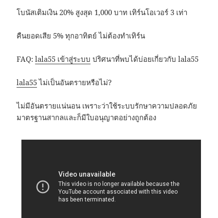
โบนัสเติมเงิน 20% สูงสุด 1,000 บาท เทิร์นโอเวอร์ 3 เท่า
คืนยอดเสีย 5% ทุกอาทิตย์ ไม่ต้องทำเทิร์น
FAQ:
lala55 เข้าสู่ระบบ
ปริศนาที่พบได้บ่อยเกี่ยวกับ lala55
lala55
ไม่เป็นอันตรายหรือไม่?
ไม่มีอันตรายแน่นอน เพราะว่าใช้ระบบรักษาความปลอดภัย
มาตรฐานสากลและก็มีใบอนุญาตอย่างถูกต้อง