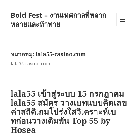
Bold Fest – งานเทศกาลที่หลาก
หลายและท้าทาย
เมนู
และวิด
เจ็ต
หมวดหมู่:
lala55-casino.com
lala55-casino.com
lala55 เข้าสู่ระบบ 15 กรกฎาคม
lala55 สมัคร วางเบทแบบคิดเลข
ค่าสถิติเกมโปร่งใสวิเคราะห์เบ
ทก่อนวางเดิมพัน Top 55 by
Hosea