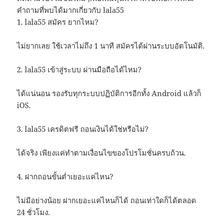
คำถามที่พบได้มากเกี่ยวกับ lala55
1. lala55 สมัคร ยากไหม?
ไม่ยากเลย ใช้เวลาไม่ถึง 1 นาที สมัครได้ผ่านระบบอัตโนมัติ.
2. lala55 เข้าสู่ระบบ ผ่านมือถือได้ไหม?
ได้แน่นอน รองรับทุกระบบปฏิบัติการอีกทั้ง Android แล้วก็
iOS.
3. lala55 เครดิตฟรี ถอนเงินได้ใช่หรือไม่?
ได้จริง เพียงแค่ทำตามเงื่อนไขของโปรโมชั่นครบถ้วน.
4. ฝากถอนขั้นต่ำเยอะแค่ไหน?
ไม่มีอย่างน้อย ฝากเยอะแค่ไหนก็ได้ ถอนเท่าใดก็ได้ตลอด
24 ชั่วโมง.