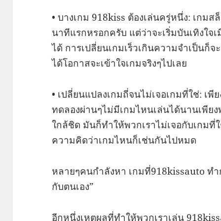
• บางเกม 918kiss ต้องเล่นครู่หนึ่ง: เกม
นาทีแรกหรอกครับ แต่ว่าจะเริ่มบันเทิงใจ
ได้ การเปลี่ยนเกมเร็วเกินความจำเป็นก็จ
ได้โอกาสจะเข้าใจเกมจริงๆไปเลย
• เปลี่ยนแปลงเกมถี่จนไม่เจอเกมที่ใช่: เ
ทดลองผ่านๆไม่มีเกมไหนเล่นได้นานเพียง
ใกล้ชิด มันก็ทำให้พวกเราไม่เจอกับเกมที่ใช
ความคิดว่าเกมไหนก็เช่นกันไปหมด
หลายๆคนกำลังหา เกมที่918kissauto ทำกำ
กับตนเอง”
อีกหนึ่งเหตุผลที่ทำให้พวกเราเล่น 918kiss