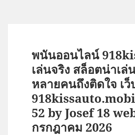
พนันออนไลน์ 918ki
เล่นจริง สล็อตน่าเ
หลายคนถึงติดใจ เว็
918kissauto.mobi
52 by Josef 18 we
กรกฎาคม 2026