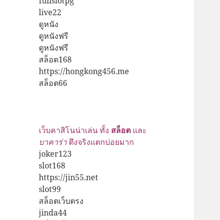
fullslotpg
live22
ดูหนัง
ดูหนังฟรี
ดูหนังฟรี
สล็อต168
https://hongkong456.me
สล็อต66
เว็บคาสิโนน่าเล่น ทั้ง
สล็อต
และ
บาคาร่า
ตึงจริงแตกบ่อยมาก
joker123
slot168
https://jin55.net
slot99
สล็อตเว็บตรง
jinda44