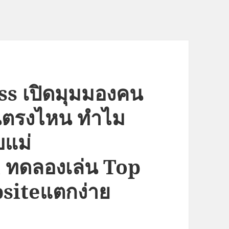
ss เปิดมุมมองคน
ล่นตรงไหน ทำไม
บแม่
 ทดลองเล่น Top
bsiteแตกง่าย