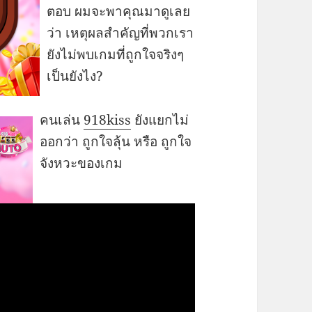
ตอบ ผมจะพาคุณมาดูเลย
ว่า เหตุผลสำคัญที่พวกเรา
ยังไม่พบเกมที่ถูกใจจริงๆ
เป็นยังไง?
คนเล่น
918kiss
ยังแยกไม่
ออกว่า ถูกใจลุ้น หรือ ถูกใจ
จังหวะของเกม