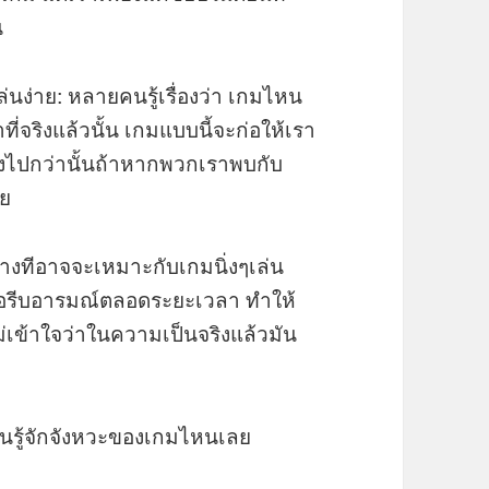
น
นง่าย: หลายคนรู้เรื่องว่า เกมไหน
ที่จริงแล้วนั้น เกมแบบนี้จะก่อให้เรา
งไปกว่านั้นถ้าหากพวกเราพบกับ
อย
บางทีอาจจะเหมาะกับเกมนิ่งๆเล่น
หรือรีบอารมณ์ตลอดระยะเวลา ทำให้
ไม่เข้าใจว่าในความเป็นจริงแล้วมัน
ันรู้จักจังหวะของเกมไหนเลย