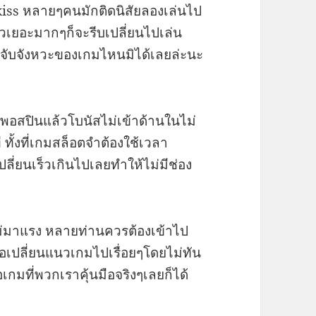
8kiss หลายๆคนมักติดนิสัยลองเล่นไป
ิวเยอะมากๆก็จะรีบเปลี่ยนไปเล่น
จับจังหวะของเกมไหนมิได้เลยล่ะนะ
านพอสปินแล้วโบนัสไม่เข้าด้านในไม่
ที ทั้งที่เกมสล็อตจำต้องใช้เวลา
ี่ยนเร็วเกินไปเลยทำให้ไม่มีช่อง
ม่มาแรง หลายท่านควรต้องเข้าไป
ปลี่ยนแนวเกมไปเรื่อยๆโดยไม่ทัน
อเกมที่พวกเราคุ้นมือจริงๆเลยก็ได้