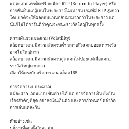
แต่ละเกม เครดิตฟรี จะมีค่า RTP (Return to Player) หรือ
การคืนเงินแก่ผู้เล่นในระยะยาวไม่เท่ากัน เกมที่มี RTP สูงกว่า
โดยปกติจะให้ผลตอบแทนกลับมามากกว่าในระยะยาว แต่
นั่นก็ไม่ได้การันตีว่าคุณจะชนะรางวัลใหญ่ในทุกครั้ง
ความผันผวนของเกม (Volatility)
สล็อตบางเกมมีความผันผวนต่ำ หมายถึงแจกบ่อยแต่รางวัล
อาจไม่ใหญ่มาก
สล็อตบางเกมมีความผันผวนสูง แจกไม่บ่อยแต่เมื่อแจก…
รางวัลใหญ่มากกว่า
เลือกให้ตรงกับจริตการเล่น สล็อต168
การจัดการงบประมาณ
แม้จะฝาก–ถอนแบบ ขั้นต่ำ 0ได้ แต่ การจัดการเงิน ยังเป็น
เรื่องสำคัญที่สุด อย่าลงเงินเกินตัว และควรกำหนดขีดจำกัด
การเล่นแต่ละวัน
ตัวอย่างเช่น
• ตั้งงบที่คุณตั้งใจจะเล่น