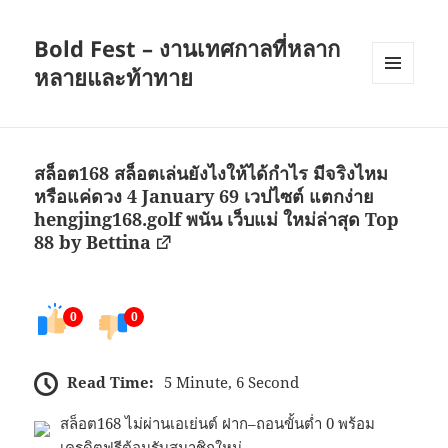
Bold Fest – งานเทศกาลที่หลาก
หลายและท้าทาย
เมนู
และวิด
เจ็ต
สล็อต168 สล็อตเล่นยังไงให้ได้กำไร มีจริงไหม
หรือแค่ดวง 4 January 69 เวปไซต์ แตกง่าย
hengjing168.golf พนัน เว็บแม่ ใหม่ล่าสุด Top
88 by Bettina
0
0
Read Time:
5 Minute, 6 Second
สล็อต168 ไม่ผ่านเอเย่นต์ ฝาก–ถอนขั้นต่ำ 0 พร้อม
เครดิตฟรีต้อนรับสมาชิกใหม่