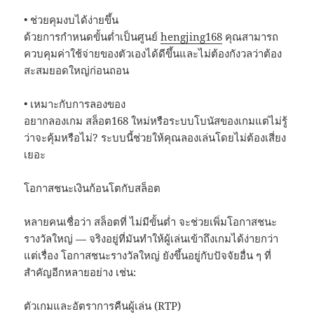
• ช่วยคุมงบได้ง่ายขึ้น
ด้วยการกำหนดขั้นต่ำเป็นศูนย์
hengjing168
คุณสามารถ
ควบคุมค่าใช้จ่ายของตัวเองได้ดีขึ้นและไม่ต้องกังวลว่าต้อง
สะสมยอดใหญ่ก่อนถอน
• เหมาะกับการลองของ
อยากลองเกม สล็อต168 ใหม่หรือระบบโบนัสของเกมแต่ไม่รู้
ว่าจะคุ้มหรือไม่? ระบบนี้ช่วยให้คุณลองเล่นโดยไม่ต้องเสี่ยง
เยอะ
โอกาสชนะเงินก้อนโตกับสล็อต
หลายคนเชื่อว่า สล็อตที่ ไม่มีขั้นต่ำ จะช่วยเพิ่มโอกาสชนะ
รางวัลใหญ่ — จริงอยู่ที่มันทำให้ผู้เล่นเข้าถึงเกมได้ง่ายกว่า
แต่เรื่อง โอกาสชนะรางวัลใหญ่ ยังขึ้นอยู่กับปัจจัยอื่น ๆ ที่
สำคัญอีกหลายอย่าง เช่น:
ตัวเกมและอัตราการคืนผู้เล่น (RTP)