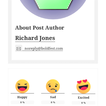
About Post Author
Richard Jones
noreply@boldfest.com
Happy
Sad
Excited
0
%
0
%
0
%