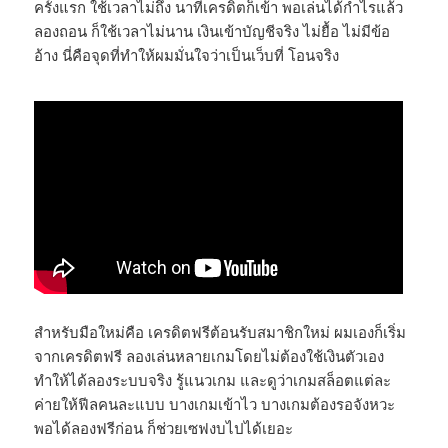
ครั้งแรก ใช้เวลาไม่ถึง นาทีเครดิตก็เข้า พอเล่นได้กำไรแล้ว
ลองถอน ก็ใช้เวลาไม่นาน เงินเข้าบัญชีจริง ไม่ยื้อ ไม่มีข้อ
อ้าง นี่คือจุดที่ทำให้ผมมั่นใจว่าเป็นเว็บที่ โอนจริง
สำหรับมือใหม่คือ เครดิตฟรีต้อนรับสมาชิกใหม่ ผมเองก็เริ่ม
จากเครดิตฟรี ลองเล่นหลายเกมโดยไม่ต้องใช้เงินตัวเอง
ทำให้ได้ลองระบบจริง รู้แนวเกม และดูว่าเกมสล็อตแต่ละ
ค่ายให้ฟีลคนละแบบ บางเกมเข้าไว บางเกมต้องรอจังหวะ
พอได้ลองฟรีก่อน ก็ช่วยเซฟงบไปได้เยอะ