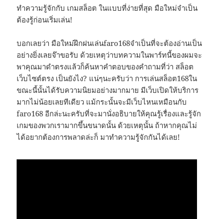
ทำความรู้จักกับ เกมสล็อต ในแบบที่ง่ายที่สุด มือใหม่จำเป็น
ต้องรู้ก่อนเริ่มเล่น!
บอกเลยว่า มือใหม่ฝึกฝนเล่นfaro168จำเป็นที่จะต้องอ่านเป็น
อย่างยิ่งเลยจ๊าขอรับ ด้วยเหตุว่าบทความในพาร์ทนี้ของผมจะ
พาคุณมาดำตรงแล้วก็ค้นหาคำตอบของคำถามที่ว่า สล็อต
เว็บไซต์ตรง เป็นยังไง? แน่ๆนะครับว่า การเล่นสล็อต168ใน
ขณะนี้นั้นได้รับความนิยมอย่างมากมาย มีเว็บเปิดให้บริการ
มากไม่น้อยเลยทีเดียว แม้กระนั้นจะมีเว็บไหนเหมือนกับ
faro168 อีกล่ะนะครับที่จะมานั่งอธิบายให้คุณรู้เรื่องและรู้จัก
เกมของพวกเรามากขึ้นขนาดนั้น ด้วยเหตุนั้น ถ้าหากคุณไม่
ได้อยากต้องการพลาดล่ะก็ มาทำความรู้จักกันได้เลย!