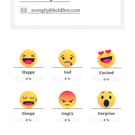
noreply@boldfest.com
Happy
Sad
Excited
0
%
0
%
0
%
Sleepy
Angry
Surprise
0
%
0
%
0
%