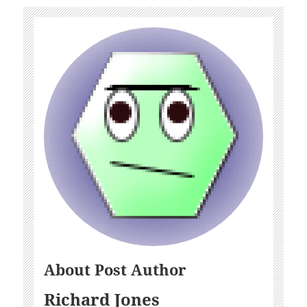
About Post Author
Richard Jones