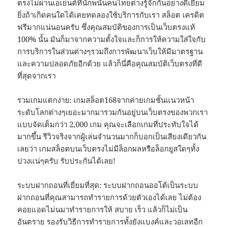
ตรงไม่ผ่านเอเย่นต์ที่นักพนันคนไทยต่างรู้จักกันอย่างดีเยี่ยม
ยิ่งถ้าเกิดคนใดได้เคยทดลองใช้บริการกับเรา สล็อต เครดิต
ฟรีมากแน่นอนครับ ซึ่งคุณสมบัติของการเป็นเว็บตรงแท้
100% นั้น มันก็มาจากความตั้งใจและก็การให้ความใส่ใจกับ
การบริการในส่วนต่างๆรวมถึงการพัฒนาเว็บให้มีมาตรฐาน
และความปลอดภัยอีกด้วย แล้วก็นี่คือคุณสมบัติเว็บตรงที่ดี
ที่สุดจากเรา
รวมเกมแตกง่าย: เกมสล็อต168จากค่ายเกมชั้นแนวหน้า
ระดับโลกต่างๆเยอะมากมารวมกันอยู่บนเว็บตรงของพวกเรา
แบบจัดเต็มกว่า 2,000 เกม คุณจะเลือกเกมที่ประทับใจได้
มากขึ้น รีวิวจริงจากผู้เล่นจำนวนมากก็บอกเป็นเสียงเดียวกัน
เลยว่า เกมสล็อตบนเว็บตรงไม่มีล็อกผลหรือล็อกยูสใดๆทั้ง
ปวงแน่ๆครับ รับประกันได้เลย!
ระบบฝากถอนที่เยี่ยมที่สุด: ระบบฝากถอนออโต้เป็นระบบ
ฝากถอนที่คุณสามารถทำรายการด้วยตัวเองได้เลย ไม่ต้อง
คอยแอดไม่นมาทำรายการให้ สบาย เร็ว แล้วก็ไม่เป็น
อันตราย รองรับวิธีการทำรายการทั้งยังแบงค์และวอเลทอีก