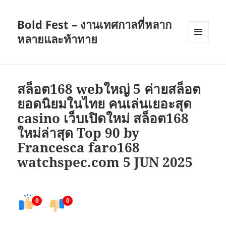
Bold Fest – งานเทศกาลที่หลาก
หลายและท้าทาย
เมนู
และวิด
เจ็ต
สล็อต168 webใหญ่ 5 ค่ายสล็อต
ยอดนิยมในไทย คนเล่นเยอะสุด
casino เว็บเปิดใหม่ สล็อต168
ใหม่ล่าสุด Top 90 by
Francesca faro168
watchspec.com 5 JUN 2025
0
0