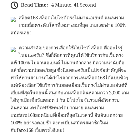
Read Time:
4 Minute, 41 Second
สล็อต168 สล็อตเว็บไซต์ตรงไม่ผ่านเอเย่นต์ แหล่งรวม
เกมสล็อตระดับโลกที่เหมาะสมที่สุด เกมแตกง่าย 100%
สมัครเลย!
ความสำคัญของการเลือกใช้เว็บไซต์ สล็อต คืออะไรรู้
ไหมนะครับ? ซึ่งก็คือการที่คุณได้ใช้บริการกับเว็บตรง
แท้ 100% ไม่ผ่านเอเย่นต์ ไม่ผ่านตัวกลาง มีความน่านับถือ
แล้วก็ความปลอดภัยสูง ซึ่งนี่แหละครับเป็นปัจจัยสำคัญที่จะ
ทำให้ท่านสามารถได้กำไรจากการเล่นสล็อต168ได้แบบชิวๆ
แค่เพียงเลือกใช้บริการกับยอดเยี่ยมเว็บตรงไม่ผ่านเอเย่นต์ที่
เยี่ยมที่สุดในตอนนี้ สนุกกับเกมสล็อตล้นหลามกว่า 2,000 เกม
ได้ทุกเมื่อเชื่อวันตลอด 1 วัน มีโปรโมชั่นรวมทั้งกิจกรรม
ล้นหลาม เครดิตฟรีซัพพอร์ตมากมาย แหล่งรวม
เกมfaro168ยอดนิยมที่เยี่ยมที่สุดในเวลานี้ ยืนยันแตกง่าย
100% อย่ารอคอยช้า ลงทะเบียนสมัครสมาชิกใหม่
กับfaro168 เว็บตรงได้เลย!