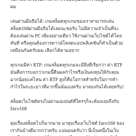
ผม
เล่นผ่านมือถือได้: เกมสล็อตทุกเกมของเราสามารถเล่น
สล็อต168ผ่านมือถือได้เลยนะขอรับ ไม่มีความจำเป็นที่จะ
ต้องเล่นผ่าน PC เพียงอย่างเดียว ใช้งานผ่านเว็บไซต์ได้โดย
ทันที หรือคุณต้องการดาวน์โหลดแอปพลิเคชันก็ทำเป็นด้วย
เหมือนกันครับผม เลือกได้ตามอยาก
ทุกเกมมีค่า RTP: เกมสล็อตทุกเกมจะมีสิ่งที่เรียกว่า ค่า RTP
มันคือการบอกว่าเกมนี้คืนผลกำไรหรือเงินลงทุนให้กับคุณ
มากน้อยแค่ไหน ค่า RTP สูงก็คือโอกาสสำหรับในการทำ
กำไรในระยะยาวที่มากขึ้นนั่นเองครับ มาลองกันได้เลยครับ!
สล็อตเว็บไซต์ตรงไม่ผ่านเอเย่นต์ที่ใครๆก็จะต้องเอ่ยถึงกับ
faro168
คุยเรื่องสล็อตไปก็มากมาย มาคุยเรื่องเว็บไซต์ faro168 ของ
เรากันบ้างดีมากกว่าครับ แน่นอนครับว่า นี่เป็นหนึ่งในเว็บ