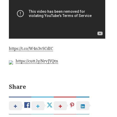
https://t.co/W4n3vSCdIC
https://cutt.ly/NrvJYQtn
Share