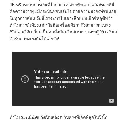
4K หรือระบบการเงินที่ไวมากกว่าสายฟ้าแลบ เสน่ห์ของที่นี่
คือความง่ายๆแม้กระนั้นซ่อนเร้นไปด้วยความมั่งคั่งที่ซ่อนอยู่
ในทุกการสปิน วันนี้เราจะพาไปเจาะลึกแบบเอ็กซ์คลูซีฟว่า
ทำไมการมีเพียงแค่ “มือถือเครื่องเดียว” ถึงสามารถแปลง
ชีวิตคุณให้เปลี่ยนเป็นคนมั่งมีคนใหม่เหมาะ เศรษฐี99 เตรียม
ตัวรับความเฮงกันได้เลยจ๊ะ!
ทำไม Sretthi99 ถึงเป็นสล็อตเว็บตรงที่เด็ดที่สุดในปีนี้?