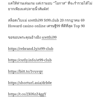
แค่ให้ท่านเล่นเกม แต่เรามอบ “โอกาส” ที่จะร่ำรวยได้ไม่
ยากเพียงแค่ปลายนิ้วสัมผัส!
สล็อตเว็บแม่ sretthi99 St99.club 20 กรกฎาคม 69
Howard casino online เศรษฐี99 ที่ดีที่สุด Top 90
ขอขอบพระคุณอ้างอิง
sretthi99
https://rebrand.ly/st99-club
https://cutly.info/st99-club
https://bitt.to/1vuvqv
https://shorturl.asia/drb0e
https://t.co/2X0SzZ4ggY