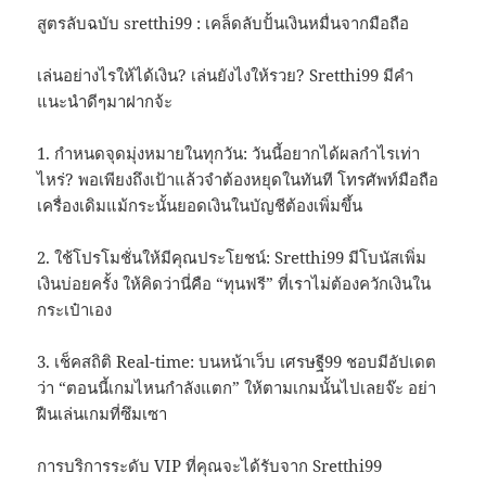
สูตรลับฉบับ sretthi99 : เคล็ดลับปั้นเงินหมื่นจากมือถือ
เล่นอย่างไรให้ได้เงิน? เล่นยังไงให้รวย? Sretthi99 มีคำ
แนะนำดีๆมาฝากจ้ะ
1. กำหนดจุดมุ่งหมายในทุกวัน: วันนี้อยากได้ผลกำไรเท่า
ไหร่? พอเพียงถึงเป้าแล้วจำต้องหยุดในทันที โทรศัพท์มือถือ
เครื่องเดิมแม้กระนั้นยอดเงินในบัญชีต้องเพิ่มขึ้น
2. ใช้โปรโมชั่นให้มีคุณประโยชน์: Sretthi99 มีโบนัสเพิ่ม
เงินบ่อยครั้ง ให้คิดว่านี่คือ “ทุนฟรี” ที่เราไม่ต้องควักเงินใน
กระเป๋าเอง
3. เช็คสถิติ Real-time: บนหน้าเว็บ เศรษฐี99 ชอบมีอัปเดต
ว่า “ตอนนี้เกมไหนกำลังแตก” ให้ตามเกมนั้นไปเลยจ๊ะ อย่า
ฝืนเล่นเกมที่ซึมเซา
การบริการระดับ VIP ที่คุณจะได้รับจาก Sretthi99