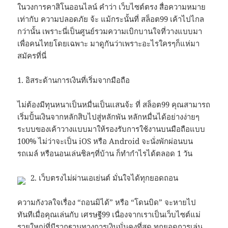
ในวงการคาสิโนออนไลน์ คำว่า เว็บไซต์ตรง สื่อความหมาย
เท่ากับ ความปลอดภัย จ้ะ แม้กระนั้นที่ สล็อต99 เค้าไปไกล
กว่านั้น เพราะนี่เป็นศูนย์รวมความเบิกบานใจที่วางแบบมา
เพื่อคนไทยโดยเฉพาะ มาดูกันว่าเพราะอะไรใครๆก็แห่มา
สมัครที่นี่
1. อิสระด้านการเงินที่เริ่มจากมือถือ
ไม่ต้องมีทุนหนาเป็นหมื่นเป็นแสนจ้ะ ที่ สล็อต99 คุณสามารถ
เริ่มปั้นเงินจากหลักสิบไปสู่หลักพัน หลักหมื่นได้อย่างง่ายๆ
ระบบของเค้าวางแบบมาให้รองรับการใช้งานบนมือถือแบบ
100% ไม่ว่าจะเป็น iOS หรือ Android จะนั่งพักผ่อนบน
รถเมล์ หรือนอนเล่นชิลๆที่บ้าน ก็ทำกำไรได้ตลอด 1 วัน
2. เว็บตรงไม่ผ่านเอเย่นต์ มั่นใจได้ทุกยอดถอน
ความกังวลใจเรื่อง “ถอนมิได้” หรือ “โดนบิด” จะหายไป
ทันทีเมื่อคุณเล่นกับ เศรษฐี99 เนื่องจากเราเป็นเว็บไซต์แม่
รายใหญ่ที่มีรากฐานทางการเงินมั่นคงที่สุด ทุกยอดการเล่น