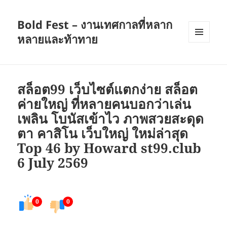
Bold Fest – งานเทศกาลที่หลาก
หลายและท้าทาย
เมนู
และวิด
เจ็ต
สล็อต99 เว็บไซต์แตกง่าย สล็อต
ค่ายใหญ่ ที่หลายคนบอกว่าเล่น
เพลิน โบนัสเข้าไว ภาพสวยสะดุด
ตา คาสิโน เว็บใหญ่ ใหม่ล่าสุด
Top 46 by Howard st99.club
6 July 2569
0
0