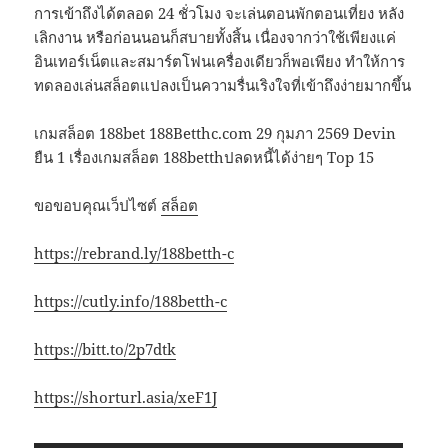
การเข้าถึงได้ตลอด 24 ชั่วโมง จะเล่นตอนพักตอนเที่ยง หลัง
เลิกงาน หรือก่อนนอนก็สบายทั้งสิ้น เนื่องจากว่าใช้เพียงแค่
อินเทอร์เน็ตและสมาร์ตโฟนเครื่องเดียวก็พอเพียง ทำให้การ
ทดลองเล่นสล็อตแปลงเป็นความรื่นเริงใจที่เข้าถึงง่ายมากขึ้น
เกมสล็อต 188bet 188Betthc.com 29 กุมภา 2569 Devin
ยืน 1 เรื่องเกมสล็อต 188betthปลดหนี้ได้ง่ายๆ Top 15
ขอขอบคุณเว็ปไซต์
สล็อต
https://rebrand.ly/188betth-c
https://cutly.info/188betth-c
https://bitt.to/2p7dtk
https://shorturl.asia/xeF1J