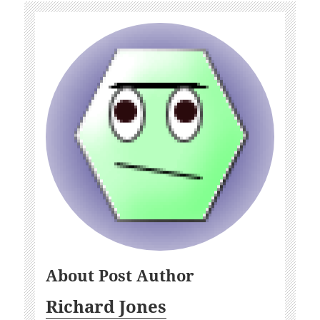
About Post Author
Richard Jones