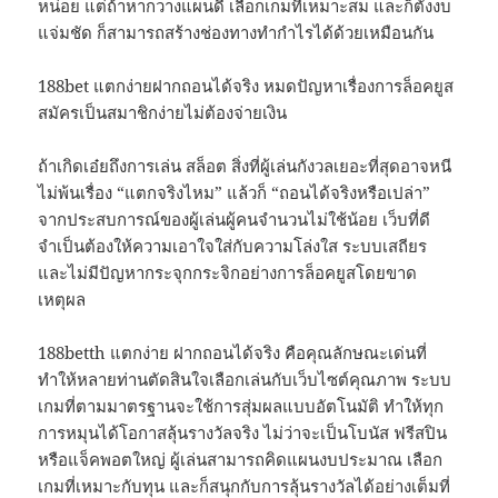
หน่อย แต่ถ้าหากวางแผนดี เลือกเกมที่เหมาะสม และก็ตั้งงบ
แจ่มชัด ก็สามารถสร้างช่องทางทำกำไรได้ด้วยเหมือนกัน
188bet แตกง่ายฝากถอนได้จริง หมดปัญหาเรื่องการล็อคยูส
สมัครเป็นสมาชิกง่ายไม่ต้องจ่ายเงิน
ถ้าเกิดเอ๋ยถึงการเล่น สล็อต สิ่งที่ผู้เล่นกังวลเยอะที่สุดอาจหนี
ไม่พ้นเรื่อง “แตกจริงไหม” แล้วก็ “ถอนได้จริงหรือเปล่า”
จากประสบการณ์ของผู้เล่นผู้คนจำนวนไม่ใช้น้อย เว็บที่ดี
จำเป็นต้องให้ความเอาใจใส่กับความโล่งใส ระบบเสถียร
และไม่มีปัญหากระจุกกระจิกอย่างการล็อคยูสโดยขาด
เหตุผล
188betth แตกง่าย ฝากถอนได้จริง คือคุณลักษณะเด่นที่
ทำให้หลายท่านตัดสินใจเลือกเล่นกับเว็บไซต์คุณภาพ ระบบ
เกมที่ตามมาตรฐานจะใช้การสุ่มผลแบบอัตโนมัติ ทำให้ทุก
การหมุนได้โอกาสลุ้นรางวัลจริง ไม่ว่าจะเป็นโบนัส ฟรีสปิน
หรือแจ็คพอตใหญ่ ผู้เล่นสามารถคิดแผนงบประมาณ เลือก
เกมที่เหมาะกับทุน และก็สนุกกับการลุ้นรางวัลได้อย่างเต็มที่