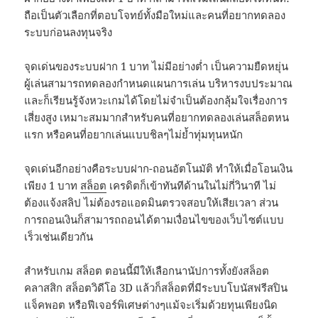
ถือเป็นตัวเลือกที่ตอบโจทย์ทั้งมือใหม่และคนที่อยากทดลอง
ระบบก่อนลงทุนจริง
จุดเด่นของระบบฝาก 1 บาท ไม่มีอย่างต่ำ เป็นความยืดหยุ่น
ผู้เล่นสามารถทดลองกำหนดแผนการเล่น บริหารงบประมาณ
และก็เรียนรู้จังหวะเกมได้โดยไม่จำเป็นต้องกลุ้มใจเรื่องการ
เสี่ยงสูง เหมาะสมมากสำหรับคนที่อยากทดลองเล่นสล็อตหน
แรก หรือคนที่อยากเล่นแบบชิลๆไม่ย้ำทุ่มทุนหนัก
จุดเด่นอีกอย่างคือระบบฝาก-ถอนอัตโนมัติ ทำให้เมื่อโอนเงิน
เพียง 1 บาท
สล็อต
เครดิตก็เข้าทันทีด้านในไม่กี่วินาที ไม่
ต้องแจ้งสลิป ไม่ต้องรอแอดมินตรวจสอบให้เสียเวลา ส่วน
การถอนเงินก็สามารถถอนได้ตามเงื่อนไขของเว็บไซต์แบบ
เร็วเช่นเดียวกัน
สำหรับเกม สล็อต ตอนนี้มีให้เลือกนานัปการทั้งยังสล็อต
คลาสสิก สล็อตวิดีโอ 3D แล้วก็สล็อตที่มีระบบโบนัสฟรีสปิน
แจ็คพอต หรือฟีเจอร์พิเศษต่างๆแม้จะเริ่มด้วยทุนเพียงนิด