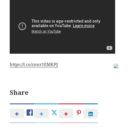
https://t.co/znnr1EMKPJ
Share