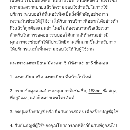
ความสะดวกสบายแล้วก็ความชอบใจสำหรับในการใช้
บริการ ระบบออโต้ที่เพอร์เฟ็คเป็นสิ่งที่สำคัญอย่างมาก
เพราะมันช่วยให้ผู้ใช้งานได้รับการบริการที่อยากได้อย่างทั่ว
ถึงแล้วก็ถูกต้องแม่นยำ โดยไม่ต้องรอนานหรือเสียเวลา
สำหรับในการรอคอย ระบบออโต้สถานที่ทำงานอย่างมี
คุณภาพจะช่วยทำให้มีประสิทธิภาพเพิ่มมากขึ้นสำหรับการ
ให้บริการและก็เพิ่มความชอบใจให้กับผู้ใช้งาน
แนวทางลงทะเบียนสมัครสมาชิกใช้งานง่ายๆ5 ขั้นตอน
1. ลงทะเบียน หรือ ลงทะเบียน ที่หน้าเว็บไซต์
2. กรอกข้อมูลส่วนตัวของคุณ อาทิเช่น ชื่อ,
188bet
ชื่อสกุล,
ที่อยู่อีเมล, แล้วก็หมายเลขโทรศัพท์
3. กดปุ่มสร้างบัญชี หรือ ยืนยันการสมัคร เพื่อสร้างบัญชีผู้ใช้
4. ยืนยันบัญชีผู้ใช้ของคุณโดยการกดที่ลิงก์ยืนยันที่ถูกส่งไป