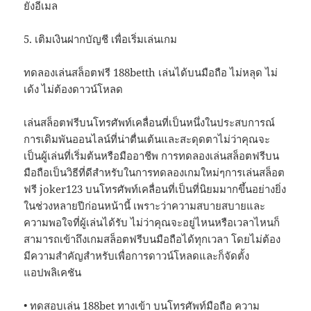
ยังอีเมล
5. เติมเงินฝากบัญชี เพื่อเริ่มเล่นเกม
ทดลองเล่นสล็อตฟรี 188betth เล่นได้บนมือถือ ไม่หลุด ไม่
เด้ง ไม่ต้องดาวน์โหลด
เล่นสล็อตฟรีบนโทรศัพท์เคลื่อนที่เป็นหนึ่งในประสบการณ์
การเดิมพันออนไลน์ที่น่าตื่นเต้นและสะดุดตาไม่ว่าคุณจะ
เป็นผู้เล่นที่เริ่มต้นหรือมืออาชีพ การทดลองเล่นสล็อตฟรีบน
มือถือเป็นวิธีที่ดีสำหรับในการทดลองเกมใหม่ๆการเล่นสล็อต
ฟรี joker123 บนโทรศัพท์เคลื่อนที่เป็นที่นิยมมากขึ้นอย่างยิ่ง
ในช่วงหลายปีก่อนหน้านี้ เพราะว่าความสบายสบายและ
ความพอใจที่ผู้เล่นได้รับ ไม่ว่าคุณจะอยู่ไหนหรือเวลาไหนก็
สามารถเข้าถึงเกมสล็อตฟรีบนมือถือได้ทุกเวลา โดยไม่ต้อง
มีความสำคัญสำหรับเพื่อการดาวน์โหลดและก็จัดตั้ง
แอปพลิเคชัน
• ทดสอบเล่น 188bet ทางเข้า บนโทรศัพท์มือถือ ความ