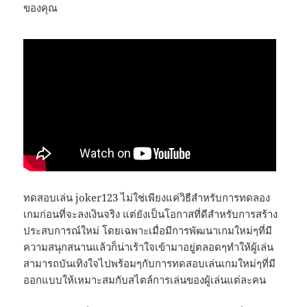
ของคุณ
ทดสอบเล่น joker123 ไม่ใช่เพียงแค่วิธีสำหรับการทดลอง
เกมก่อนที่จะลงเงินจริง แต่ยังเป็นโอกาสที่ดีสำหรับการสร้าง
ประสบการณ์ใหม่ โดยเฉพาะเมื่อมีการพัฒนาเกมใหม่ๆที่มี
ความสนุกสนานแล้วก็น่าเร้าใจเข้ามาอยู่ตลอดๆทำให้ผู้เล่น
สามารถบันเทิงใจไปพร้อมๆกับการทดสอบเล่นเกมใหม่ๆที่มี
ออกแบบให้เหมาะสมกับสไตล์การเล่นของผู้เล่นแต่ละคน