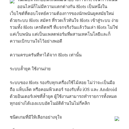
ออนไลน์ก็ไม่มีความแตกต่างกัน 8lots เป็นหนึ่งใน
เว็บไซต์ที่ตอบโจทย์ความต้องการของนักพนันยุคสมัยใหม่
ด้วยระบบ 8lots สมัคร ที่รวดเร็วทันใจ 8lots เข้าสู่ระบบ ง่าย
รวมทั้ง 8lots เครดิตฟรี ที่แจกจริงวันแล้ววันเล่า 8lots ไม่ใช่
แค่เว็บพนัน แต่เป็นแพลตฟอร์มที่ผสานเทคโนโลยีและก็
ความเบิกบานใจไว้อย่างพอดี
ความครบครันที่หาได้จาก 8lots เท่านั้น
ระบบล้ำยุค ใช้งานง่าย
ระบบของ 8lots รองรับทุกเครื่องใช้ไม้สอย ไม่ว่าจะเป็นมือ
ถือ แท็บเล็ต หรือคอมพิวเตอร์ รองรับทั้ง iOS และ Android
ด้วยอินเตอร์เฟซที่ล้ำยุค ผู้ใช้งานสามารถทำรายการทั้งหมด
ทุกอย่างได้เองแบบอัตโนมัติด้านในไม่กี่คลิก
ชนิดเกมที่มีให้เลือกอย่างจุใจ