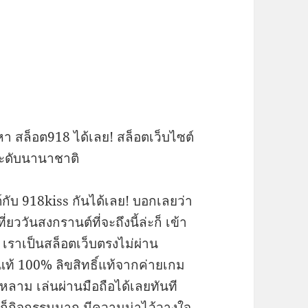
หา สล็อต918 ได้เลย! สล็อตเว็บไซต์
ระดับนานาชาติ
กับ 918kiss กันได้เลย! บอกเลยว่า
ววันสงกรานต์ที่จะถึงนี้ล่ะก็ เข้า
เราเป็นสล็อตเว็บตรงไม่ผ่าน
งแท้ 100% ลิขสิทธิ์แท้จากค่ายเกม
นหลาม เล่นผ่านมือถือได้เลยทันที
ะก็กิจกรรมมาก มีความน่าไว้วางใจ