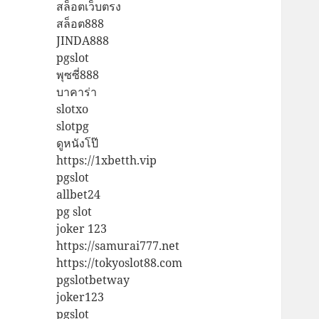
สล็อตเว็บตรง
สล็อต888
JINDA888
pgslot
พุซซี่888
บาคาร่า
slotxo
slotpg
ดูหนังโป๊
https://1xbetth.vip
pgslot
allbet24
pg slot
joker 123
https://samurai777.net
https://tokyoslot88.com
pgslotbetway
joker123
pgslot