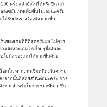
100 ครั้ง แล้วยังไม่ได้ฟรีสปิน แม้
ดลองขยับเบทเพิ่มขึ้นไปเลยนะครับ
ะได้รับเงินรางวัลเพิ่มมากขึ้น
ร์นของเกมที่ดีที่สุดครับผม ไม่ควร
ามจังหวะเกมไปเรื่อยๆซึ่งมันจะ
ือโบนัสของเกมได้มากขึ้นด้วย
็อตนั้น หากเกมเริ่มหนืดเกินความ
ลังจากนั้นก็ค่อยสปินต่อนะครับ การ
ิ่มจังหวะสำหรับในการชนะที่มากขึ้น