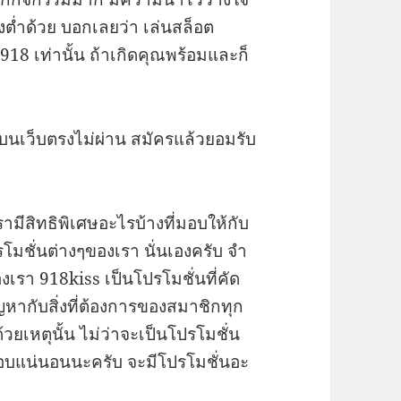
ต่ำด้วย บอกเลยว่า เล่นสล็อต
918 เท่านั้น ถ้าเกิดคุณพร้อมและก็
ุดบนเว็บตรงไม่ผ่าน สมัครแล้วยอมรับ
รามีสิทธิพิเศษอะไรบ้างที่มอบให้กับ
ปรโมชั่นต่างๆของเรา นั่นเองครับ จำ
เรา 918kiss เป็นโปรโมชั่นที่คัด
ัญหากับสิ่งที่ต้องการของสมาชิกทุก
้วยเหตุนั้น ไม่ว่าจะเป็นโปรโมชั่น
ชอบแน่นอนนะครับ จะมีโปรโมชั่นอะ