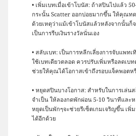
• เพิ่มเบทเมื่อเข้าโบนัส: ถ้าสปินไปแล้ว 50-
กระนั้น Scatter ออกบ่อยมากขึ้น ให้คุณท
ด้วยเหตุว่าแม้เข้าโบนัสแล้วหลังจากนั้นก็จ
เป็นการรีบเงินรางวัลนั่นเอง
• สลับเบท: เป็นการหลีกเลี่ยงการจับแพทเทิ
ใช้เบทเดียวตลอด ควรปรับเพิ่มหรือลดเบทต
ช่วยให้คุณได้โอกาสเข้าถึงรอบแจ็คพอตหร
• หยุดสปินบางโอกาส: สำหรับในการเล่นสล
จำเป็น ให้ลองกดพักผ่อน 5-10 วินาทีและห
หยุดเป็นพักๆจะช่วยรีเซ็ตเกมเจริญขึ้น เพ
ได้อีกด้วย