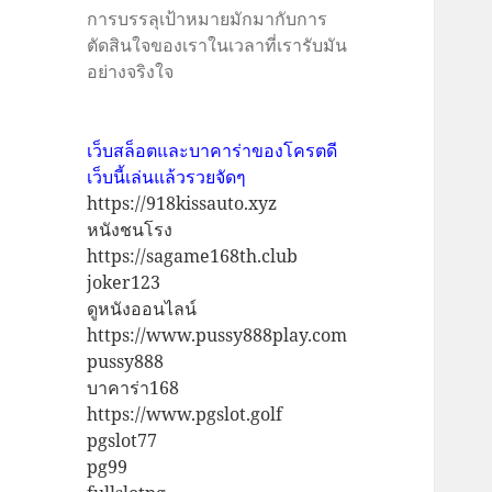
การบรรลุเป้าหมายมักมากับการ
ตัดสินใจของเราในเวลาที่เรารับมัน
อย่างจริงใจ
เว็บสล็อตและบาคาร่าของโครตดี
เว็บนี้เล่นแล้วรวยจัดๆ
https://918kissauto.xyz
หนังชนโรง
https://sagame168th.club
joker123
ดูหนังออนไลน์
https://www.pussy888play.com
pussy888
บาคาร่า168
https://www.pgslot.golf
pgslot77
pg99