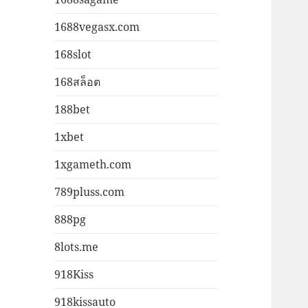
1688vegasx.com
168slot
168สล็อต
188bet
1xbet
1xgameth.com
789pluss.com
888pg
8lots.me
918Kiss
918kissauto