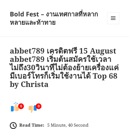
Bold Fest – งานเทศกาลที่หลาก
หลายและท้าทาย
เมนู
และวิด
เจ็ต
abbet789 เครดิตฟรี 15 August
abbet789 เริ่มต้นสมัครใช้เวลา
ไม่ถึง30วินาทีไม่ต้องย้ายเครื่องแค่
มีเบอร์โทรก็เริ่มใช้งานได้ Top 68
by Christa
0
0
Read Time:
5 Minute, 40 Second