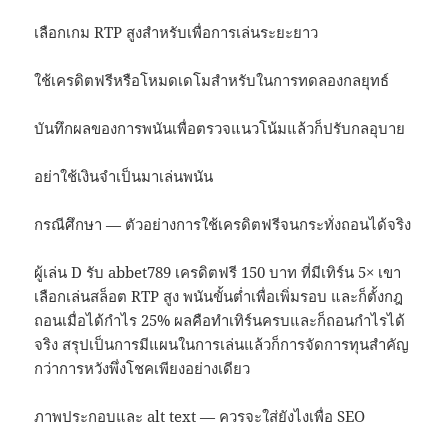
เลือกเกม RTP สูงสำหรับเพื่อการเล่นระยะยาว
ใช้เครดิตฟรีหรือโหมดเดโมสำหรับในการทดลองกลยุทธ์
บันทึกผลของการพนันเพื่อตรวจแนวโน้มแล้วก็ปรับกลอุบาย
อย่าใช้เงินจำเป็นมาเล่นพนัน
กรณีศึกษา — ตัวอย่างการใช้เครดิตฟรีจนกระทั่งถอนได้จริง
ผู้เล่น D รับ abbet789 เครดิตฟรี 150 บาท ที่มีเทิร์น 5× เขา
เลือกเล่นสล็อต RTP สูง พนันขั้นต่ำเพื่อเพิ่มรอบ และก็ตั้งกฎ
ถอนเมื่อได้กำไร 25% ผลคือทำเทิร์นครบและก็ถอนกำไรได้
จริง สรุปเป็นการมีแผนในการเล่นแล้วก็การจัดการทุนสำคัญ
กว่าการหวังพึ่งโชคเพียงอย่างเดียว
ภาพประกอบและ alt text — ควรจะใส่ยังไงเพื่อ SEO