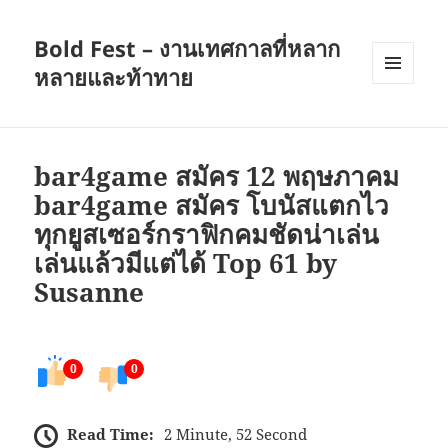
Bold Fest – งานเทศกาลที่หลาก
หลายและท้าทาย
เมนู
และวิด
เจ็ต
bar4game สมัคร 12 พฤษภาคม
bar4game สมัคร โบนัสแตกไว
ทุกยูสเซอร์กราฟิกคมชัดน่าเล่น
เล่นแล้วมีแต่ได้ Top 61 by
Susanne
0
0
Read Time:
2 Minute, 52 Second