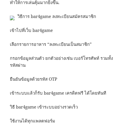
ทำให้การเล่นคุ้มมากยิ่งขึ้น.
วิธีการ bar4game ลงทะเบียนสมัครสมาชิก
เข้าไปที่เว็บ bar4game
เลือกรายการอาหาร “ลงทะเบียนเป็นสมาชิก”
กรอกข้อมูลส่วนตัว ยกตัวอย่างเช่น เบอร์โทรศัพท์ รวมทั้ง
รหัสผ่าน
ยืนยันข้อมูลด้วยรหัส OTP
เข้าระบบแล้วก็รับ bar4game เครดิตฟรี ได้โดยทันที
วิธี bar4game เข้าระบบอย่างรวดเร็ว
ใช้งานได้ทุกแพลตฟอร์ม