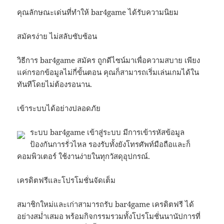
คุณลักษณะเด่นที่ทำให้ bar4game ได้รับความนิยม
สมัครง่าย ไม่สลับซับซ้อน
วิธีการ bar4game สมัคร ถูกดีไซน์มาเพื่อความสบาย เพียง
แค่กรอกข้อมูลไม่กี่ขั้นตอน คุณก็สามารถเริ่มเล่นเกมได้ใน
ทันทีโดยไม่ต้องรอนาน.
เข้าระบบได้อย่างปลอดภัย
ระบบ bar4game เข้าสู่ระบบ มีการเข้ารหัสข้อมูล
ป้องกันการรั่วไหล รองรับทั้งยังโทรศัพท์มือถือและก็
คอมพิวเตอร์ ใช้งานง่ายในทุกวัสดุอุปกรณ์.
เครดิตฟรีและโปรโมชั่นจัดเต็ม
สมาชิกใหม่และเก่าสามารถรับ bar4game เครดิตฟรี ได้
อย่างสม่ำเสมอ พร้อมกิจกรรมรวมทั้งโปรโมชั่นนานัปการที่