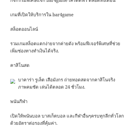
เกมที่เปิดให้บริการใน bar4game
สล็อตออนไลน์
รวมเกมสล็อตแตกง่ายจากค่ายดัง พร้อมฟีเจอร์พิเศษที่ช่วย
เพิ่มช่องทางทำเงินได้จริง.
คาสิโนสด
บาคาร่า รูเล็ต เสือมังกร ถ่ายทอดสดจากคาสิโนจริง
ภาพคมชัด เล่นได้ตลอด 24 ชั่วโมง.
พนันกีฬา
เปิดให้พนันบอล บาสเก็ตบอล และกีฬาอื่นๆครบทุกลีกทั่วโลก
ด้วยอัตราต่อรองที่คุ้มค่า.