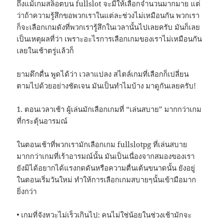
ถึงแม้เกมสล็อตบน fullslot จะมีให้เลือกจำนวนมากมาย แต่
ว่าถ้าความรู้สึกขอพวกเราในแต่ละช่วงไม่เหมือนกัน พวกเรา
ก็จะเลือกเกมดังที่พวกเรารู้สึกในเวลานั้นไปเลยครับ มันก็เลย
เป็นเหตุผลที่ว่า เพราะอะไรการเลือกเกมของเราไม่เหมือนกัน
เลยในเช้าตรู่แล้วก็
ยามดึกดื่น พูดได้ว่า เวลาแปลง สไตล์เกมที่เลือกก็เปลี่ยน
ตามไปด้วยอย่างชัดเจน มันเป็นทำไมบ้าง มาดูกันเลยครับ!
1. ตอนเวลาเช้า ผู้เล่นมักเลือกเกมที่ “เล่นสบาย” มากกว่าเกม
ที่กระตุ้นอารมณ์
ในตอนเช้าที่พวกเรามักเลือกเกม fullslotpg ที่เล่นสบาย
มากกว่าเกมที่เร้าอารมณ์นั้น มันเป็นเนื่องจากสมองของเรา
ยังมิได้อยากได้แรงกดดันหรือความตื่นเต้นขนาดนั้น ยังอยู่
ในตอนเริ่มวันใหม่ ทำให้การเลือกเกมสบายๆนั้นเข้ามือมาก
ยิ่งกว่า
• เกมที่จังหวะไม่เร็วเกินไป: คนไม่ใช่น้อยในช่วงเช้ามักจะ