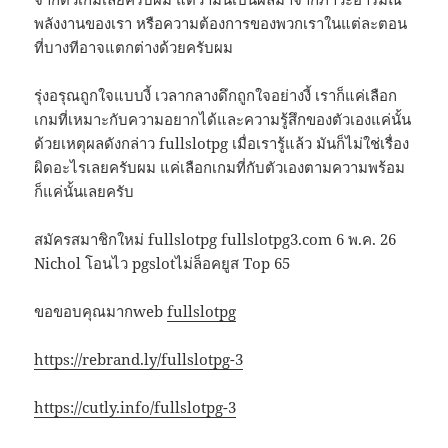
พลังงานของเรา หรือความต้องการของพวกเราในแต่ละตอน
ที่บางทีอาจแตกต่างด้วยครับผม
รุ่งอรุณถูกใจแบบงี้ เวลากลางดึกถูกใจอย่างงี้ เราก็แค่เลือก
เกมที่เหมาะกับความอยากได้และความรู้สึกของตัวเองแค่นั้น
ด้วยเหตุผลดังกล่าว fullslotpg เมื่อเรารู้แล้ว มันก็ไม่ใช่เรื่อง
ผิดอะไรเลยครับผม แค่เลือกเกมที่กับตัวเองตามความพร้อม
ก็แค่นั้นเลยครับ
สมัครสมาชิกใหม่ fullslotpg fullslotpg3.com 6 พ.ค. 26
Nichol โอนไว pgslotไม่ล็อคยูส Top 65
ขอขอบคุณมากweb
fullslotpg
https://rebrand.ly/fullslotpg-3
https://cutly.info/fullslotpg-3