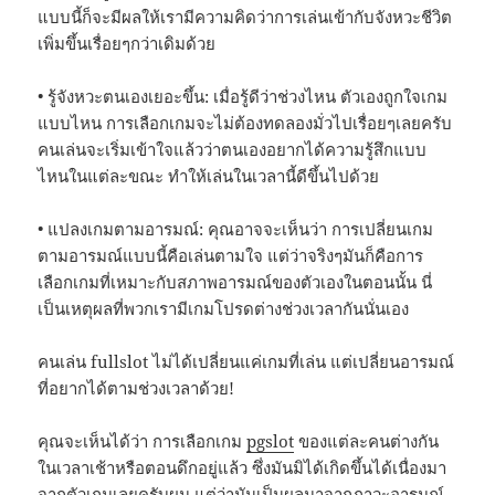
แบบนี้ก็จะมีผลให้เรามีความคิดว่าการเล่นเข้ากับจังหวะชีวิต
เพิ่มขึ้นเรื่อยๆกว่าเดิมด้วย
• รู้จังหวะตนเองเยอะขึ้น: เมื่อรู้ดีว่าช่วงไหน ตัวเองถูกใจเกม
แบบไหน การเลือกเกมจะไม่ต้องทดลองมั่วไปเรื่อยๆเลยครับ
คนเล่นจะเริ่มเข้าใจแล้วว่าตนเองอยากได้ความรู้สึกแบบ
ไหนในแต่ละขณะ ทำให้เล่นในเวลานี้ดีขึ้นไปด้วย
• แปลงเกมตามอารมณ์: คุณอาจจะเห็นว่า การเปลี่ยนเกม
ตามอารมณ์แบบนี้คือเล่นตามใจ แต่ว่าจริงๆมันก็คือการ
เลือกเกมที่เหมาะกับสภาพอารมณ์ของตัวเองในตอนนั้น นี่
เป็นเหตุผลที่พวกเรามีเกมโปรดต่างช่วงเวลากันนั่นเอง
คนเล่น fullslot ไม่ได้เปลี่ยนแค่เกมที่เล่น แต่เปลี่ยนอารมณ์
ที่อยากได้ตามช่วงเวลาด้วย!
คุณจะเห็นได้ว่า การเลือกเกม
pgslot
ของแต่ละคนต่างกัน
ในเวลาเช้าหรือตอนดึกอยู่แล้ว ซึ่งมันมิได้เกิดขึ้นได้เนื่องมา
จากตัวเกมเลยครับผม แต่ว่ามันเป็นผลมาจากภาวะอารมณ์