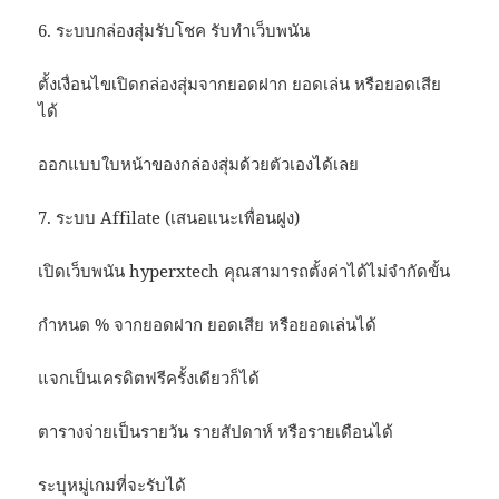
6. ระบบกล่องสุ่มรับโชค รับทำเว็บพนัน
ตั้งเงื่อนไขเปิดกล่องสุ่มจากยอดฝาก ยอดเล่น หรือยอดเสีย
ได้
ออกแบบใบหน้าของกล่องสุ่มด้วยตัวเองได้เลย
7. ระบบ Affilate (เสนอแนะเพื่อนฝูง)
เปิดเว็บพนัน hyperxtech คุณสามารถตั้งค่าได้ไม่จำกัดขั้น
กำหนด % จากยอดฝาก ยอดเสีย หรือยอดเล่นได้
แจกเป็นเครดิตฟรีครั้งเดียวก็ได้
ตารางจ่ายเป็นรายวัน รายสัปดาห์ หรือรายเดือนได้
ระบุหมู่เกมที่จะรับได้