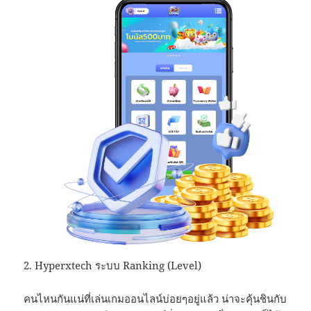
2. Hyperxtech ระบบ Ranking (Level)
คนไหนกันแน่ที่เล่นเกมออนไลน์บ่อยๆอยู่แล้ว น่าจะคุ้นชินกับ