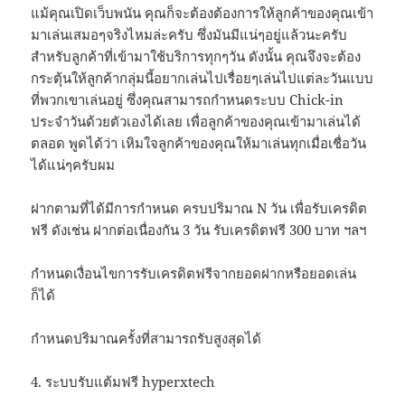
แม้คุณเปิดเว็บพนัน คุณก็จะต้องต้องการให้ลูกค้าของคุณเข้า
มาเล่นเสมอๆจริงไหมล่ะครับ ซึ่งมันมีแน่ๆอยู่แล้วนะครับ
สำหรับลูกค้าที่เข้ามาใช้บริการทุกๆวัน ดังนั้น คุณจึงจะต้อง
กระตุ้นให้ลูกค้ากลุ่มนี้อยากเล่นไปเรื่อยๆเล่นไปแต่ละวันแบบ
ที่พวกเขาเล่นอยู่ ซึ่งคุณสามารถกำหนดระบบ Chick-in
ประจำวันด้วยตัวเองได้เลย เพื่อลูกค้าของคุณเข้ามาเล่นได้
ตลอด พูดได้ว่า เหิมใจลูกค้าของคุณให้มาเล่นทุกเมื่อเชื่อวัน
ได้แน่ๆครับผม
ฝากตามที่ได้มีการกำหนด ครบปริมาณ N วัน เพื่อรับเครดิต
ฟรี ดังเช่น ฝากต่อเนื่องกัน 3 วัน รับเครดิตฟรี 300 บาท ฯลฯ
กำหนดเงื่อนไขการรับเครดิตฟรีจากยอดฝากหรือยอดเล่น
ก็ได้
กำหนดปริมาณครั้งที่สามารถรับสูงสุดได้
4. ระบบรับแต้มฟรี hyperxtech