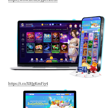
https://t.co/XBJgKmFiy4