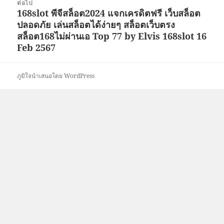
ต่อไป
เรื่อง
168slot พีจีสล็อต2024 แจกเครดิตฟรี เว็บสล็อต
เรื่อง
ปลอดภัย เล่นสล็อตได้ง่ายๆ สล็อตเว็บตรง
ต่อ
สล็อต168ไม่ผ่านเอ Top 77 by Elvis 168slot 16
ไป:
Feb 2567
ภูมิใจนำเสนอโดย WordPress