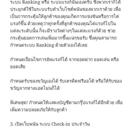
ระบบ Ranking หรือ ระบบแรงก์นั่นเองครับ ซึ่งพวกเราก็ได้
ประยุกต์ใช้ในระบบรับทำเว็บไซต์พนันของพวกเราด้วย เพื่อ
เป็นการกระตุ้นให้ลูกค้าของคุณเกิดการแข่งขันหรือการไต่
แรงก์ขึ้น ด้วยเหตุว่าทุกครั้งที่ลูกค้าของคุณไต่แรงก์ไปใน
แต่ละระดับนั้น ก็จะมีรางวัลต่างๆในแต่ละแรงก์ด้วย ช่วย
กระตุ้นยอดการเล่นเพิ่มมากขึ้นแน่ๆขอรับ ซึ่งคุณสามารถ
กำหนดระบบ Ranking ด้วยตัวเองได้เลย
กำหนดเงื่อนไขการอัพแรงก์ได้ จากยอดฝาก ยอดเล่น หรือ
ยอดเสีย
กำหนดรับของขวัญเองได้ รับเครดิตฟรีออโต้ หรือให้รับของ
ขวัญจากทางแอดไม่นก็ได้
พิเศษสุด! กำหนดให้แสดงบัญชีตามกรุ๊ปแรงก์ได้อีกด้วย เพื่อ
เพิ่มความปลอดภัยให้กับลูกค้า
3. เปิดเว็บพนัน ระบบ Check-in ประจำวัน