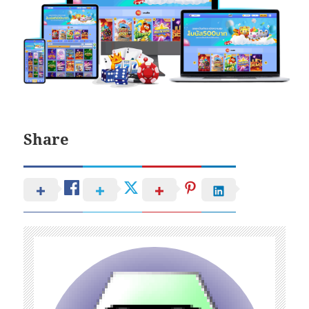
Share