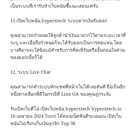
เป็นระบบที่เรารับทำเว็บพนันชี้แนะเลยนะครับ
11.เปิดเว็บพนัน hyperxtech ระบบฝากเงินรับดอก
คุณสามารถกำหนดให้ลูกค้านำเงินมาฝากไว้ตามระยะเวลาที่
ระบุ และเมื่อถึงกำหนดก็จะได้รับดอกเป็นการทดแทน โดย
บางทีอาจจะใส่ข้อแม้สำหรับการติดเทิร์นหรืออั้นถอนในส่วน
ของดอกเบี้ยก็ได้
12. ระบบ Live Chat
คุณสามารถทำระบบทักแชทที่หน้าเว็บได้เลยทันที ถือเป็นอีก
หนึ่งทางเลือกที่ดีในกรณีที่ Line OA ของคุณถูกระงับ
รับเปิดเว็บคีโน่ เปิดเว็บพนัน hyperxtech hyperxtech.io
16 เมษายน 2024 Torri ได้คอนเน็ตชั่นดีๆแน่นอน เปิดเว็บ
พนันไม่เรียกเก็บเงินจุกจิก Top 38