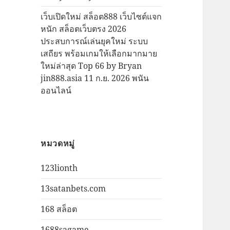
เว็บเปิดใหม่ สล็อต888 เว็บไซต์แจก
หนัก สล็อตเว็บตรง 2026
ประสบการณ์เล่นยุคใหม่ ระบบ
เสถียร พร้อมเกมให้เลือกมากมาย
ใหม่ล่าสุด Top 66 by Bryan
jin888.asia 11 ก.ย. 2026 พนัน
ออนไลน์
หมวดหมู่
123lionth
13satanbets.com
168 สล็อต
1688sagame