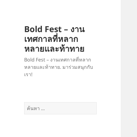
Bold Fest – งาน
เทศกาลที่หลาก
หลายและท้าทาย
Bold Fest – งานเทศกาลที่หลาก
หลายและท้าทาย. มาร่วมสนุกกับ
เรา!
ค้นหา
สำหรับ: