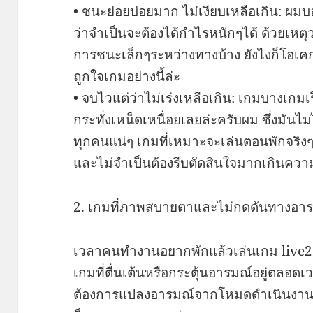
• ชนะย่อยบ่อยมาก ไม่เงียบเหลือเกิน: ผ
ว่าจำเป็นจะต้องได้กำไรหนักๆได้ ด้วยเหตุว่
การชนะเล็กๆระหว่างทางบ้าง ยังไงก็โอเคกว
ถูกใจเกมอย่างนี้ล่ะ
• จบไวแต่ว่าไม่เร่งเหลือเกิน: เกมบางเกมเ
กระทั่งเหน็ดเหนื่อยเลยล่ะครับผม ซึ่งมันไ
ทุกคนแน่ๆ เกมที่เหมาะจะเล่นตอนพักจริงๆจ
และไม่จำเป็นต้องรีบตัดสินใจมากเกินควา
2. เกมที่ภาพสบายตาและไม่กดดันทางอารมณ
เวลาคนทำงานอยากพักแล้วเล่นเกม live22
เกมที่ตื่นเต้นหรือกระตุ้นอารมณ์อยู่ตลอดเ
ต้องการแปลงอารมณ์จากโหมดดำเนินงานมาช