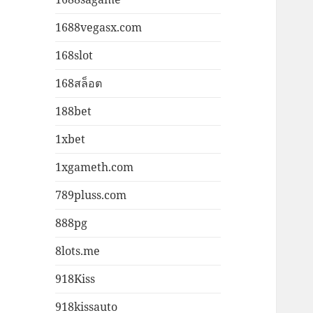
1688vegasx.com
168slot
168สล็อต
188bet
1xbet
1xgameth.com
789pluss.com
888pg
8lots.me
918Kiss
918kissauto