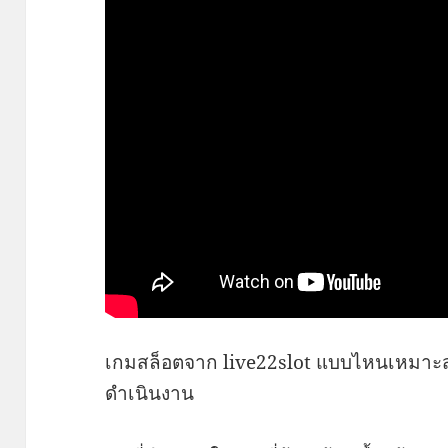
เกมสล็อตจาก live22slot แบบไหนเหมาะสม
ดำเนินงาน