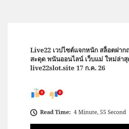
Live22 เวปไซต์แจกหนัก สล็อตฝากถอ
สะดุด พนันออนไลน์ เว็บแม่ ใหม่ล่า
live22slot.site 17 ก.ค. 26
0
0
Read Time:
4 Minute, 55 Second