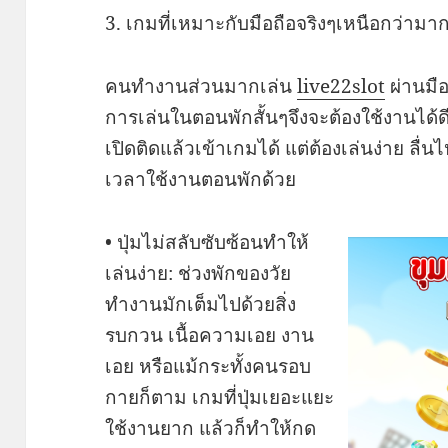
3. เกมที่เหมาะกับมือถือจริงๆเหนือกว่ามา
คนทำงานส่วนมากเล่น
live22slot
ผ่านมือ
การเล่นในตอนพักสั้นๆจึงจะต้องใช้งานได้ดี
เปิดติดแล้วเข้าเกมได้ แต่ต้องเล่นง่าย ลื่
เวลาใช้งานตอนพักด้วย
• ปุ่มไม่สลับซับซ้อนทำให้
เล่นง่าย: ช่วงพักของวัย
ทำงานมักเต็มไปด้วยสิ่ง
รบกวน เนื้อความเอย งาน
เอย หรือแม้กระทั้งคนรอบ
กายก็ตาม เกมที่ปุ่มเยอะแยะ
ใช้งานยาก แล้วก็ทำให้กด